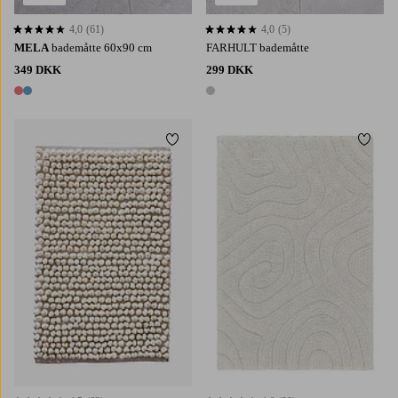
4,0
(61)
4,0
(5)
4,0 baseret på 61 bedømmelser
4,0 baseret på 5 bedømmelser
MELA
bademåtte 60x90 cm
FARHULT bademåtte
349 DKK
299 DKK
2 farver
1 farve
Tilføj til favoritter
Tilføj 
60X90
80X120