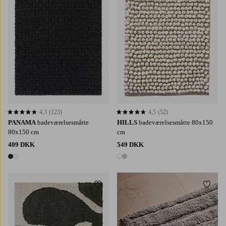
4,3
(123)
4,5
(52)
4,3 baseret på 123 bedømmelser
4,5 baseret på 52 bedømmelser
PANAMA
badeværelsesmåtte
HILLS
badeværelsesmåtte 80x150
80x150 cm
cm
409 DKK
549 DKK
2 farver
2 farver
Tilføj til favoritter
Tilføj 
60X90
80X120
50X80
80X120
80X150