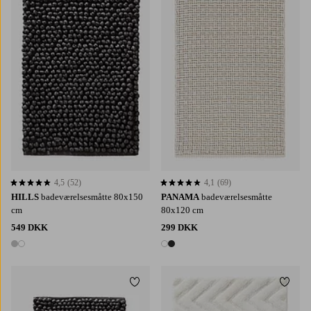
4,5
(52)
4,1
(69)
4,5 baseret på 52 bedømmelser
4,1 baseret på 69 bedømmelser
HILLS
badeværelsesmåtte 80x150
PANAMA
badeværelsesmåtte
cm
80x120 cm
549 DKK
299 DKK
2 farver
2 farver
Tilføj til favoritter
Tilføj 