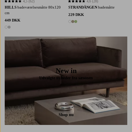
4,5
(62)
4,6
(28)
4,5 baseret på 62 bedømmelser
4,6 baseret på 28 bedømmelser
HILLS
badeværelsesmåtte 80x120
STRANDÄNGEN
bademåtte
cm
229 DKK
449 DKK
3 farver
2 farver
New in
Udvalgte nyheder fra sæsonen
Shop nu