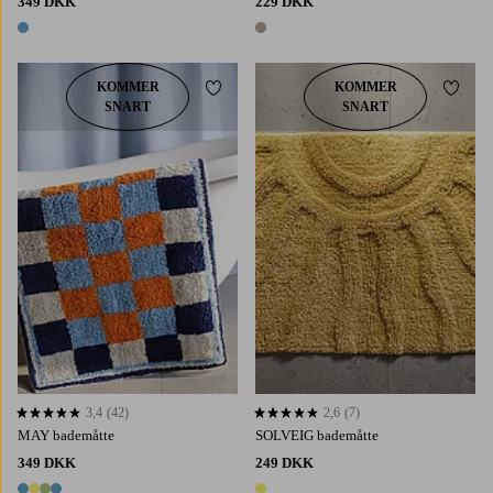
349 DKK
229 DKK
1 farve
1 farve
KOMMER
KOMMER
Tilføj til favoritter
Tilføj 
SNART
SNART
3,4
(42)
2,6
(7)
3,4 baseret på 42 bedømmelser
2,6 baseret på 7 bedømmelser
MAY bademåtte
SOLVEIG bademåtte
349 DKK
249 DKK