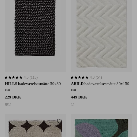
4,5
(113)
4,0
(54)
4,5 baseret på 113 bedømmelser
4,0 baseret på 54 bedømmelser
HILLS
badeværelsesmåtte 50x80
ARILD
badeværelsesmåtte 80x150
cm
cm
229 DKK
449 DKK
2 farver
1 farve
Tilføj til favoritter
Tilføj 
60X90
80X120
60X90
80X120