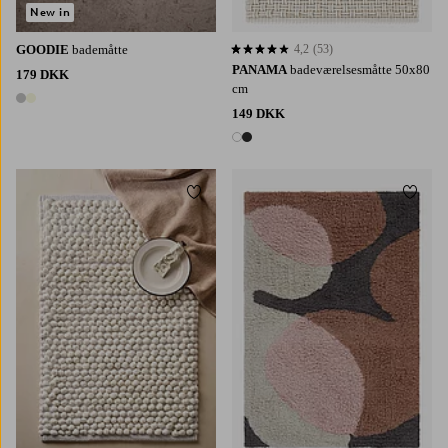
New in
GOODIE
bademåtte
4,2
(53)
4,2 baseret på 53 bedømmelser
PANAMA
badeværelsesmåtte 50x80
179 DKK
cm
2 farver
149 DKK
2 farver
Tilføj til favoritter
Tilføj 
60X90
80X120