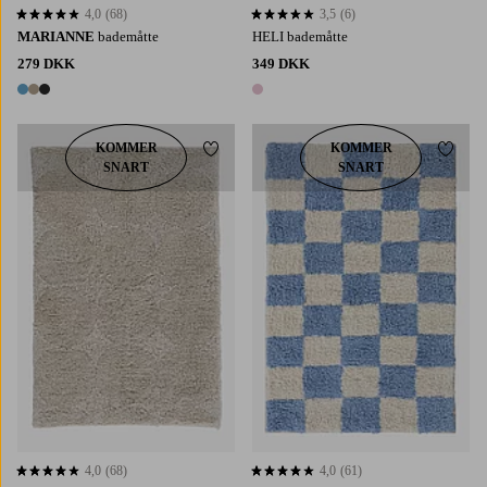
4,0
(68)
3,5
(6)
4,0 baseret på 68 bedømmelser
3,5 baseret på 6 bedømmelser
MARIANNE
bademåtte
HELI bademåtte
279 DKK
349 DKK
3 farver
1 farve
KOMMER
KOMMER
Tilføj til favoritter
Tilføj 
SNART
SNART
60X90
80X120
4,0
(68)
4,0
(61)
4,0 baseret på 68 bedømmelser
4,0 baseret på 61 bedømmelser