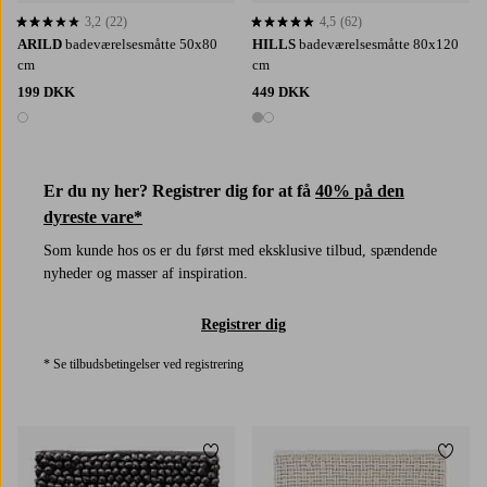
3,2
(22)
4,5
(62)
3,2 baseret på 22 bedømmelser
4,5 baseret på 62 bedømmelser
ARILD
badeværelsesmåtte 50x80
HILLS
badeværelsesmåtte 80x120
cm
cm
199 DKK
449 DKK
1 farve
2 farver
Er du ny her? Registrer dig for at få
40% på den
dyreste vare*
Som kunde hos os er du først med eksklusive tilbud, spændende
nyheder og masser af inspiration.
Registrer dig
* Se tilbudsbetingelser ved registrering
Tilføj til favoritter
Tilføj 