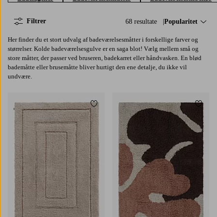
Filtrer
68 resultate
Sorter efter:
Popularitet
Her finder du et stort udvalg af badeværelsesmåtter i forskellige farver og
størrelser. Kolde badeværelsesgulve er en saga blot! Vælg mellem små og
store måtter, der passer ved bruseren, badekarret eller håndvasken. En blød
bademåtte eller brusemåtte bliver hurtigt den ene detalje, du ikke vil
undvære.
Tilføj til favoritter
Tilføj 
50X80
80X120
80X150
60X90
80X120