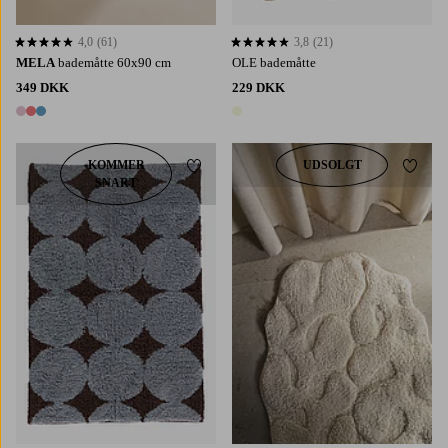
4,0
(61)
3,8
(21)
4,0 baseret på 61 bedømmelser
3,8 baseret på 21 bedømmelser
MELA
bademåtte 60x90 cm
OLE bademåtte
349 DKK
229 DKK
3 farver
1 farve
KOMMER
UDSOLGT
Tilføj til favoritter
Tilføj 
SNART
60X90
80X120