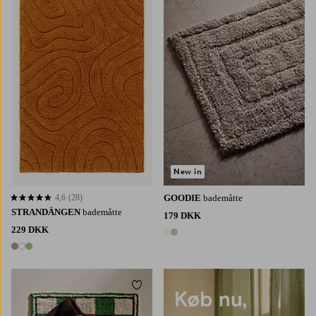
60X90
80X120
New in
4,6
(28)
GOODIE
bademåtte
4,6 baseret på 28 bedømmelser
STRANDÄNGEN
bademåtte
179 DKK
229 DKK
2 farver
3 farver
Tilføj til favoritter
60X90
80X120