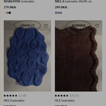
MARIANNE
bademåtte
MELA
bademåtte 60x90 cm
279 DKK
299 DKK
3 farver
3 farver
UDSOLGT
KOMMER
Tilføj til favoritter
Tilføj 
SNART
60X90
80X120
3,5
(6)
3,8
(21)
3,5 baseret på 6 bedømmelser
3,8 baseret på 21 bedømmelser
HELI bademåtte
OLE bademåtte