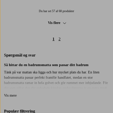
Du har set 57 af 68 produkter
Vis flere
1
2
Spørgsmål og svar
Så hittar du en badrumsmatta som passar ditt badrum
Tänk på var mattan ska ligga och hur mycket plats du har. En liten
badrumsmatta passar perfekt framför handfatet, medan en stor
badrumsmatta ramar in hela golvet och gör rummet mer inbjudande. För
dig som gillar den där nybadade känslan under fötterna är en extra mjuk,
fluffig badrumsmatta ett självklart val.
Vis mere
Skapa en varm och trivsam känsla
Badrumsmattan gör mer än att bara hålla fötterna varma. Den hjälper till
Populær filtrering