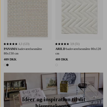
4,3
(123)
3,9
(51)
4,3 baseret på 123 bedømmelser
3,9 baseret på 51 bedømmelser
PANAMA
badeværelsesmåtte
ARILD
badeværelsesmåtte 80x120
80x150 cm
cm
409 DKK
409 DKK
2 farver
1 farve
Idéer og inspiration til dit
hjemmekontor