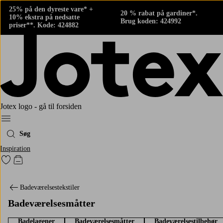
25% på den dyreste vare* +
20 % rabat på gardiner*.
10% ekstra på nedsatte
Brug koden: 424992
priser**. Kode: 424882
Jotex logo - gå til forsiden
Menu
Søg
Inspiration
Gå til favoritmarkerede produkter
Gå til indkøbskurven
Badeværelsestekstiler
Badeværelsesmåtter
Badelagener
Badeværelsesmåtter
Badeværelsestilbehør