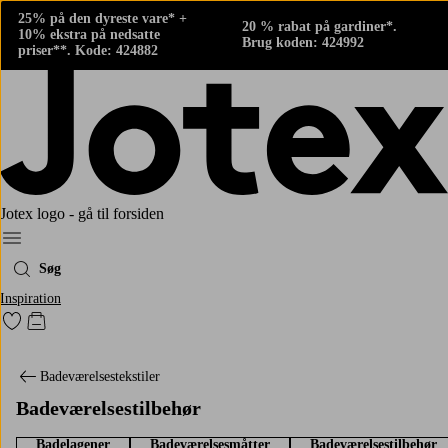
25% på den dyreste vare* +
20 % rabat på gardiner*.
10% ekstra på nedsatte
Brug koden: 424992
priser**. Kode: 424882
Jotex logo - gå til forsiden
Menu
Søg
Inspiration
Gå til favoritmarkerede produkter
Gå til indkøbskurven
Badeværelsestekstiler
Badeværelsestilbehør
Badelagener
Badeværelsesmåtter
Badeværelsestilbehør