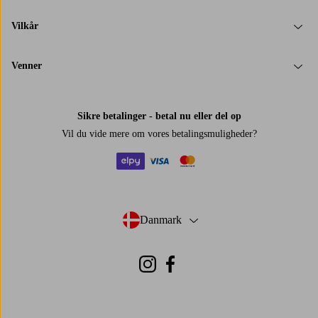
Vilkår
Venner
Sikre betalinger - betal nu eller del op
Vil du vide mere om
vores betalingsmuligheder
?
elpy
visa
mastercard
Danmark
- Vælg land
Instagram
Facebook