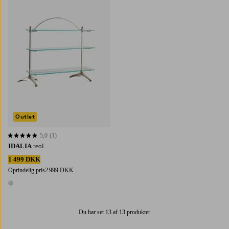
Outlet
5,0
(1)
5,0 baseret på 1 bedømmelser
IDALIA
reol
1 499 DKK
Oprindelig pris
2 999 DKK
1 farve
Du har set 13 af 13 produkter