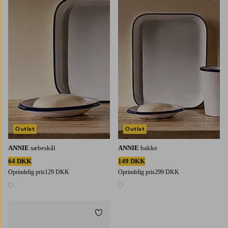
Outlet
Outlet
ANNIE
sæbeskål
ANNIE
bakke
64 DKK
149 DKK
Oprindelig pris
129 DKK
Oprindelig pris
299 DKK
1 farve
1 farve
Tilføj til favoritter