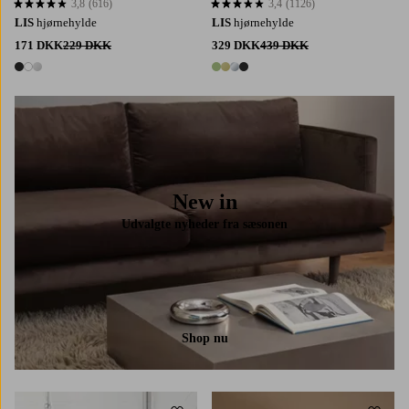
3,8
(616)
3,4
(1126)
3,8 baseret på 616 bedømmelser
3,4 baseret på 1126 bedømmelser
LIS
hjørnehylde
LIS
hjørnehylde
171 DKK
229 DKK
329 DKK
439 DKK
3 farver
4 farver
New in
Udvalgte nyheder fra sæsonen
Shop nu