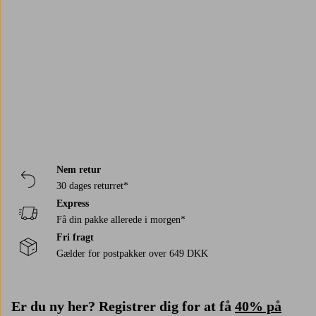
Når spejlet bliver snavset, tørres det nemt af med en let fugtet klud og
Trustpilot
glasrens. Bestil et nyt badeværelsesspejl på Jotex.dk!
Nem retur
30 dages returret*
Express
Få din pakke allerede i morgen*
Fri fragt
Gælder for postpakker over 649 DKK
Er du ny her? Registrer dig for at få
40% på