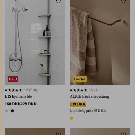
Tilføj til favoritter
Tilføj 
Deal
Outlet
3,8
(616)
5,0
(1)
3,8 baseret på 616 bedømmelser
5,0 baseret på 1 bedømmelser
LIS
hjørnehylde
ALICE håndklædestang
160 DKK
229 DKK
139 DKK
Oprindelig pris
279 DKK
3 farver
1 farve