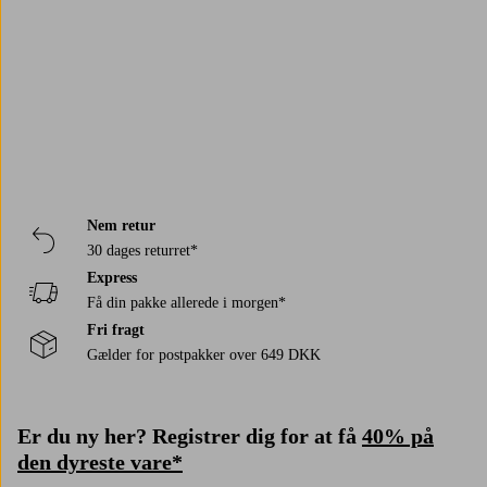
Trustpilot
varmere dage, mens en lidt tungere badekåbe er dejlig, når det er koldt
udenfor. Til dig, der kan lide at pakke dig helt ind, er en længere
morgenkåbe et godt valg, mens kortere modeller føles lette og fleksible.
Vælg den, du føler dig bedst tilpas i!
Nem retur
30 dages returret*
Express
Få din pakke allerede i morgen*
Fri fragt
Gælder for postpakker over 649 DKK
Er du ny her? Registrer dig for at få
40% på
den dyreste vare*