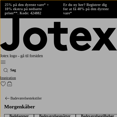
25% på den dyreste vare* +
Er du ny her? Registrer dig
10% ekstra på nedsatte
for at få 40% på den dyreste
priser**. Kode: 424882
vare*
Jotex logo - gå til forsiden
Menu
Søg
Inspiration
Gå til favoritmarkerede produkter
Gå til indkøbskurven
Badeværelsestekstiler
Morgenkåber
Badelagener
Badeværelsesmåtter
Badeværelsestilbehør