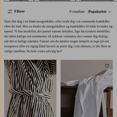
Filtrer
9 resultate
Sorter efter:
Popularitet
Start din dag i en blød morgenkåbe, eller svøb dig i en varmende badekåbe
efter dit bad. Hos os finder du morgenkåber og badekåber til både kvinder og
mænd. Vi har modeller, der passer uanset årstiden, lige fra tyndere modeller,
der føles kølige om sommeren, til tykkere varianter, der varmer dig dejligt,
når det er køligt udenfor. Uanset om du ønsker noget simpelt at tage på om
morgenen eller en rigtig blød favorit at putte dig i om aftenen, er der flere at
vælge imellem. Se hele vores udvalg her!
Tilføj til favoritter
Tilføj 
S
M
L
S
M
L