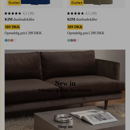
Outlet
Outlet
4,2
(38)
4,2
(38)
4,2 baseret på 38 bedømmelser
4,2 baseret på 38 bedømmelser
KIM
dunbadekåbe
KIM
dunbadekåbe
389 DKK
389 DKK
Oprindelig pris
1 299 DKK
Oprindelig pris
1 299 DKK
4 farver
4 farver
New in
Udvalgte nyheder fra sæsonen
Shop nu