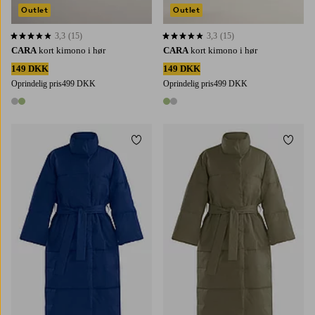
Outlet
Outlet
3,3
(15)
3,3
(15)
3,3 baseret på 15 bedømmelser
3,3 baseret på 15 bedømmelser
CARA
kort kimono i hør
CARA
kort kimono i hør
149 DKK
149 DKK
Oprindelig pris
499 DKK
Oprindelig pris
499 DKK
2 farver
2 farver
Tilføj til favoritter
Tilføj 
XS
S
M
L
XS
S
M
L