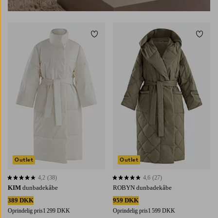
Tilføj til favoritter
Tilføj 
XS
S
M
L
XS
S
M
L
Outlet
Outlet
4,2
(38)
4,6
(27)
4,2 baseret på 38 bedømmelser
4,6 baseret på 27 bedømmelser
KIM
dunbadekåbe
ROBYN dunbadekåbe
389 DKK
959 DKK
Oprindelig pris
1 299 DKK
Oprindelig pris
1 599 DKK