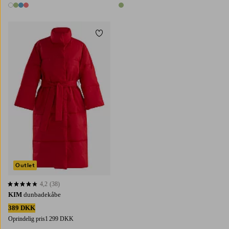
4 farver
1 farve
Tilføj til favoritter
XS
S
M
L
Outlet
4,2
(38)
4,2 baseret på 38 bedømmelser
KIM
dunbadekåbe
389 DKK
Oprindelig pris
1 299 DKK