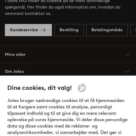
I vores FAQ finder du svarene på de mest almindelige
spørgsmål. Her finder du også information om, hvordan du
nemmest kontakter os.
Kundeservice
Bestilling
Betalingsmåde
Mine sider
Om Jotex
Dine cookies, dit valg!
Vilkår
Jotex bruger nødvendige cookies til at få hjemmesiden
Venner
til at fungere samt cookies til analyse, personligt
tilpasset indhold og til at give dig en mere relevant
oplevelse på vores hjemmeside. Vi deler disse personlige
data og disse cookies med de reklame- og
Sikre betalinger - betal nu eller del op
analysevirksomheder, vi samarbejder med. Det gør vi