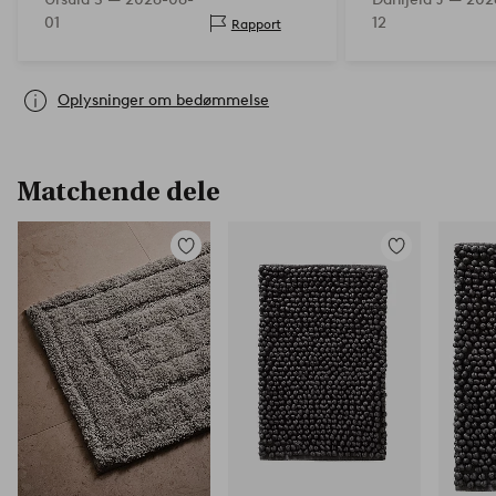
01
12
Rapport
Oplysninger om bedømmelse
Matchende dele
Tilføj
Tilføj
til
til
favoritter
favoritter