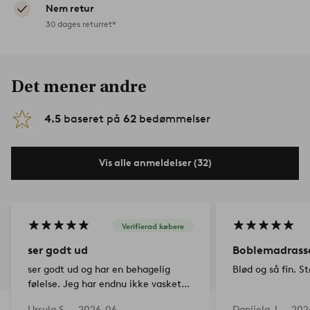
Nem retur
30 dages returret*
Det mener andre
4.5
baseret på
62
bedømmelser
Vis alle anmeldelser (32)
Verifierad købere
ser godt ud
Boblemadrass
ser godt ud og har en behagelig
Blød og så fin. S
følelse. Jeg har endnu ikke vasket
den.
Ursula S —
2026-06-
Danijela J —
202