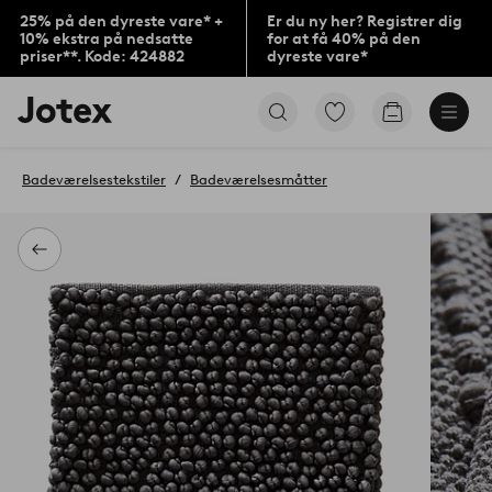
25% på den dyreste vare* +
Er du ny her? Registrer dig
10% ekstra på nedsatte
for at få 40% på den
priser**. Kode: 424882
dyreste vare*
Jotex
Gå
Gå
logo
til
til
-
favoritmarkerede
indkøbskur
gå
produkter
Badeværelsestekstiler
Badeværelsesmåtter
til
forsiden
Tilbage