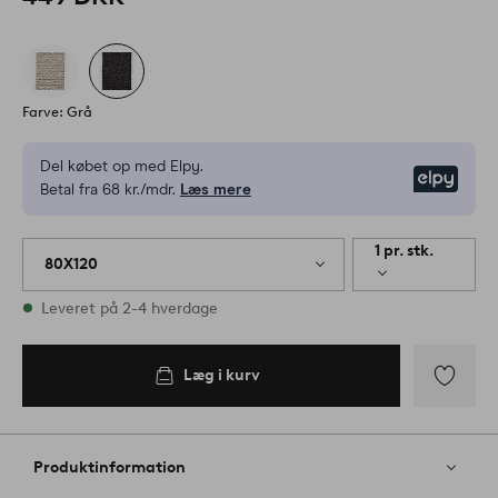
Farve: Grå
Del købet op med Elpy.
Elpy
Betal fra 68 kr./mdr.
Læs mere
1 pr. stk.
80X120
På lager
Leveret på 2-4 hverdage
Læg i kurv
Tilføj
til
favoritter
Produktinformation