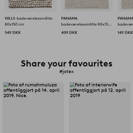
HILLS
badeværelsesmåtte
PANAMA
PANAM
80x150 cm
badeværelsesmåtte 80x150
badevær
cm
cm
549 DKK
409 DKK
149 DK
Share your favourites
#jotex