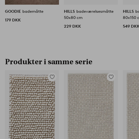
GOODIE
bademåtte
HILLS
badeværelsesmåtte
HILLS
b
50x80 cm
80x150 
179 DKK
229 DKK
549 DK
Produkter i samme serie
Tilføj
Tilføj
til
til
favoritter
favoritter