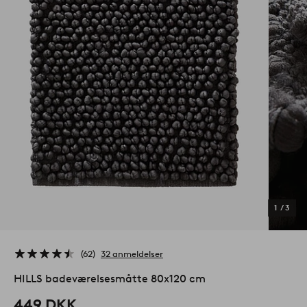
1
/
3
62
32 anmeldelser
HILLS badeværelsesmåtte 80x120 cm
449 DKK