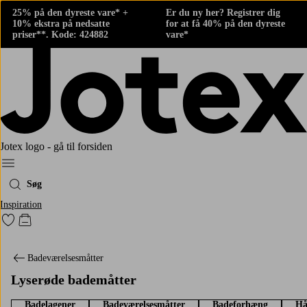
25% på den dyreste vare* +
Er du ny her? Registrer dig
10% ekstra på nedsatte
for at få 40% på den dyreste
priser**. Kode: 424882
vare*
Jotex logo - gå til forsiden
Menu
Søg
Inspiration
Gå til favoritmarkerede produkter
Gå til indkøbskurven
Badeværelsesmåtter
Lyserøde bademåtter
Badelagener
Badeværelsesmåtter
Badeforhæng
Hå