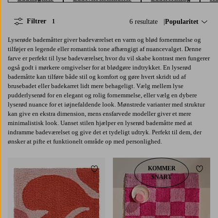
Filtrer
6 resultate
Sorter efter:
Popularitet
1
Lyserøde bademåtter giver badeværelset en varm og blød fornemmelse og
tilføjer en legende eller romantisk tone afhængigt af nuancevalget. Denne
farve er perfekt til lyse badeværelser, hvor du vil skabe kontrast men fungerer
også godt i mørkere omgivelser for at blødgøre indtrykket. En lyserød
bademåtte kan tilføre både stil og komfort og gøre hvert skridt ud af
brusebadet eller badekarret lidt mere behageligt. Vælg mellem lyse
pudderlyserød for en elegant og rolig fornemmelse, eller vælg en dybere
lyserød nuance for et iøjnefaldende look. Mønstrede varianter med struktur
kan give en ekstra dimension, mens ensfarvede modeller giver et mere
minimalistisk look. Uanset stilen hjælper en lyserød bademåtte med at
indramme badeværelset og give det et tydeligt udtryk. Perfekt til dem, der
ønsker at pifte et funktionelt område op med personlighed.
KOMMER
Tilføj til favoritter
Tilføj 
SNART
60X90
80X120