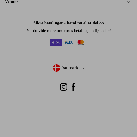
Venner
Sikre betalinger - betal nu eller del op
Vil du vide mere om
vores betalingsmuligheder
?
elpy
visa
mastercard
Danmark
- Vælg land
Instagram
Facebook