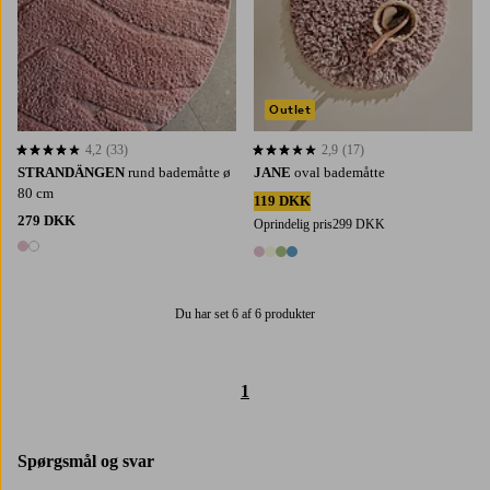
Outlet
4,2
(33)
2,9
(17)
4,2 baseret på 33 bedømmelser
2,9 baseret på 17 bedømmelser
STRANDÄNGEN
rund bademåtte ø
JANE
oval bademåtte
80 cm
119 DKK
279 DKK
Oprindelig pris
299 DKK
2 farver
4 farver
Du har set 6 af 6 produkter
1
Spørgsmål og svar