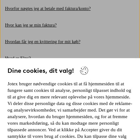
Hvorfor nægtes jeg at betale med faktura/konto?
Hvor kan jeg se min faktura?
Hvordan får jeg en kvittering for mit køb?
Hvad er Elpy?
Dine cookies, dit valg!
Hvorfor har jeg ikke fået min faktura?
Jotex bruger nødvendige cookies til at få hjemmesiden til at
Vis flere
fungere samt cookies til analyse, personligt tilpasset indhold og
til at give dig en mere relevant oplevelse på vores hjemmeside.
Vi deler disse personlige data og disse cookies med de reklame-
og analysevirksomheder, vi samarbejder med. Det gør vi for at
analysere, hvordan du bruger hjemmesiden, og for at fremme
vores markedsføring, så du kan modtage mere personligt
tilpassede annoncer. Ved at klikke på Accepter giver du dit
Vil du kontakte os?
samtykke til vores brug af cookies. Du kan tilpasse dine valg