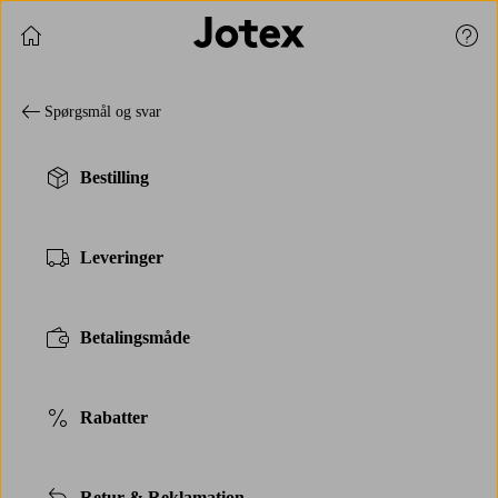
Fortsæt med at shoppe
Kund
Spørgsmål og svar
Bestilling
Leveringer
Betalingsmåde
Rabatter
Retur & Reklamation