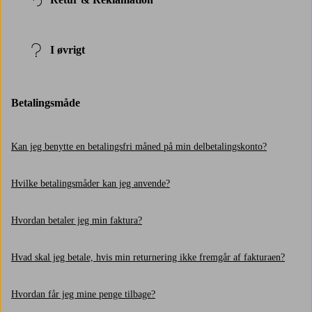
I øvrigt
Betalingsmåde
Kan jeg benytte en betalingsfri måned på min delbetalingskonto?
Hvilke betalingsmåder kan jeg anvende?
Hvordan betaler jeg min faktura?
Hvad skal jeg betale, hvis min returnering ikke fremgår af fakturaen?
Hvordan får jeg mine penge tilbage?