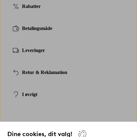
Rabatter
Betalingsmåde
Leveringer
Retur & Reklamation
I øvrigt
Dine cookies, dit valg!