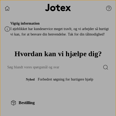
Fortsæt med at shoppe
Kund
Vigtig information
I øjeblikket har kundeservice meget travlt, og vi arbejder så hurtigt
vi kan, for at besvare din henvendelse. Tak for din tålmodighed!
Hvordan kan vi hjælpe dig?
Submi
Forbedret søgning for hurtigere hjælp
Nyhed
Bestilling