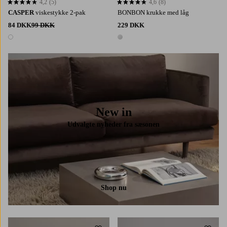
4,2
(5)
4,6
(8)
4,2 baseret på 5 bedømmelser
4,6 baseret på 8 bedømmelser
CASPER
viskestykke 2-pak
BONBON krukke med låg
84 DKK
99 DKK
229 DKK
1 farve
1 farve
New in
Udvalgte nyheder fra sæsonen
Shop nu