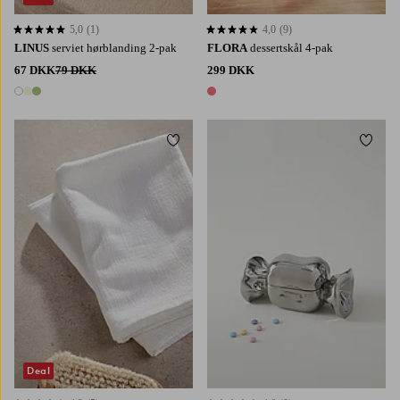
5,0
(1)
4,0
(9)
5,0 baseret på 1 bedømmelser
4,0 baseret på 9 bedømmelser
LINUS
serviet hørblanding 2-pak
FLORA
dessertskål 4-pak
67 DKK
79 DKK
299 DKK
3 farver
1 farve
Tilføj til favoritter
Tilføj 
Deal