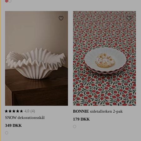
2 farver
Tilføj til favoritter
Tilføj 
4,0
(4)
BONNIE
sidetallerken 2-pak
4,0 baseret på 4 bedømmelser
SNOW dekorationsskål
179 DKK
349 DKK
1 farve
1 farve