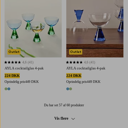
Outlet
Outlet
4,6
(41)
4,6
(41)
4,6 baseret på 41 bedømmelser
4,6 baseret på 41 bedømmelser
AYLA cocktailglas 4-pak
AYLA cocktailglas 4-pak
224 DKK
224 DKK
Oprindelig pris
449 DKK
Oprindelig pris
449 DKK
2 farver
2 farver
Du har set 57 af 60 produkter
Vis flere