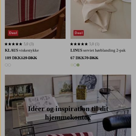
Deal
Deal
5,0
(3)
5,0
(1)
5,0 baseret på 3 bedømmelser
5,0 baseret på 1 bedømmelser
KLAUS
viskestykke
LINUS
serviet hørblanding 2-pak
109 DKK
129 DKK
67 DKK
79 DKK
2 farver
3 farver
Idéer og inspiration til dit
hjemmekontor