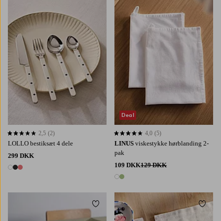
Deal
2,5
(2)
4,0
(5)
2,5 baseret på 2 bedømmelser
4,0 baseret på 5 bedømmelser
LOLLO bestiksæt 4 dele
LINUS
viskestykke hørblanding 2-
pak
299 DKK
109 DKK
129 DKK
3 farver
2 farver
Tilføj til favoritter
Tilføj 