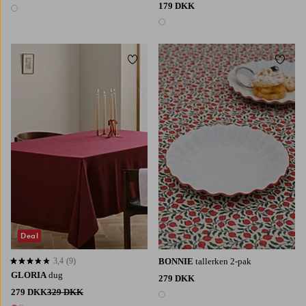
179 DKK
1 farve
1 farve
Tilføj til favoritter
Tilføj 
200
250
300
Deal
3,4
(9)
BONNIE
tallerken 2-pak
3,4 baseret på 9 bedømmelser
GLORIA
dug
279 DKK
279 DKK
329 DKK
1 farve