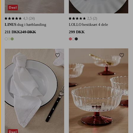
Deal
4,3
(24)
2,5
(2)
4,3 baseret på 24 bedømmelser
2,5 baseret på 2 bedømmelser
LINUS
dug i hørblanding
LOLLO bestiksæt 4 dele
211 DKK
249 DKK
299 DKK
3 farver
3 farver
Tilføj til favoritter
Tilføj 
Deal