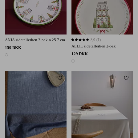
ANJA sidetallerken 2-pak ø 25.7 cm
3,0
(1)
3,0 baseret på 1 bedømmelser
ALLIE sidetallerken 2-pak
159 DKK
129 DKK
1 farve
1 farve
Tilføj til favoritter
Tilføj 
350
145
200
250
300
200
250
300