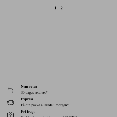
1
2
Trustpilot
Nem retur
30 dages returret*
Express
Få din pakke allerede i morgen*
Fri fragt