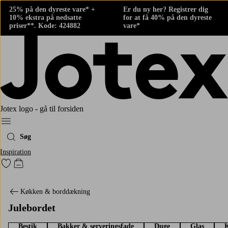
25% på den dyreste vare* +
Er du ny her? Registrer dig
10% ekstra på nedsatte
for at få 40% på den dyreste
priser**. Kode: 424882
vare*
Jotex logo - gå til forsiden
Menu
Søg
Inspiration
Gå til favoritmarkerede produkter
Gå til indkøbskurven
Køkken & borddækning
Julebordet
Bestik
Bakker & serveringsfade
Duge
Glas