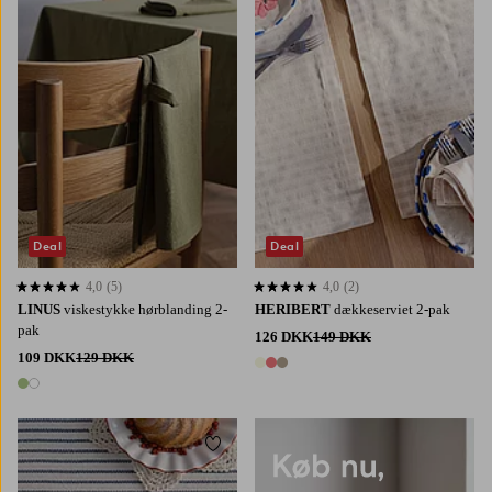
Deal
Deal
4,0
(5)
4,0
(2)
4,0 baseret på 5 bedømmelser
4,0 baseret på 2 bedømmelser
LINUS
viskestykke hørblanding 2-
HERIBERT
dækkeserviet 2-pak
pak
126 DKK
149 DKK
109 DKK
129 DKK
3 farver
2 farver
Tilføj til favoritter