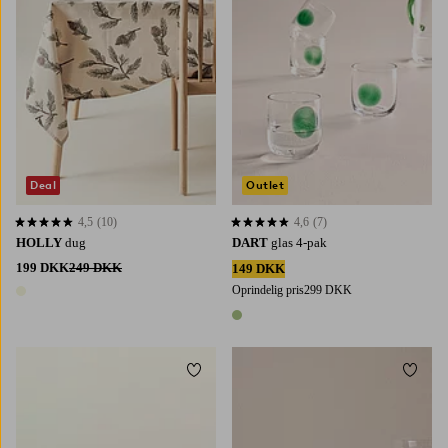
Deal
Outlet
4,5
(10)
4,6
(7)
4,5 baseret på 10 bedømmelser
4,6 baseret på 7 bedømmelser
HOLLY
dug
DART
glas 4-pak
199 DKK
249 DKK
149 DKK
Oprindelig pris
299 DKK
1 farve
1 farve
Tilføj til favoritter
Tilføj 