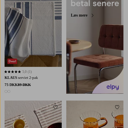
Læs mere
Deal
5,0
(1)
5,0 baseret på 1 bedømmelser
KLAUS
serviet 2-pak
75 DKK
89 DKK
2 farver
Tilføj til favoritter
Tilføj 