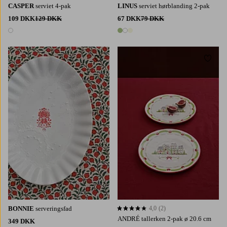
CASPER
serviet 4-pak
LINUS
serviet hørblanding 2-pak
109 DKK
129 DKK
67 DKK
79 DKK
1 farve
3 farver
Tilføj til favoritter
Tilføj 
BONNIE
serveringsfad
4,0
(2)
4,0 baseret på 2 bedømmelser
ANDRÉ tallerken 2-pak ø 20.6 cm
349 DKK