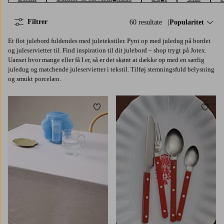
Filtrer
60 resultate
Sorter efter:
Popularitet
Et flot julebord fuldendes med juletekstiler. Pynt op med juledug på bordet
og juleservietter til. Find inspiration til dit julebord – shop trygt på Jotex.
Uanset hvor mange eller få I er, så er det skønt at dække op med en særlig
juledug og matchende juleservietter i tekstil. Tilføj stemningsfuld belysning
og smukt porcelæn.
Tilføj til favoritter
Tilføj 
145
200
250
300