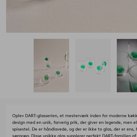
Oplev DART-glasserien, et mesterværk inden for moderne køkke
design med en unik, farverig prik, der giver en legende, men e
spisestel. De er håndlavede, og der er ikke to glas, der er ens,
særpræg. Disse unikke glas supplerer perfekt DART-familien a