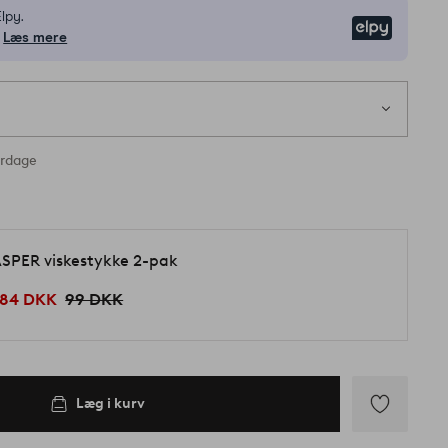
lpy.
Elpy
Læs mere
erdage
SPER viskestykke 2-pak
84 DKK
99 DKK
Læg i kurv
Tilføj