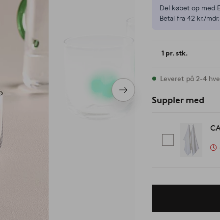
Del købet op med E
Betal fra 42 kr./mdr.
1 pr. stk.
På lager
Leveret på 2-4 hv
Næste
Suppler med
produkt
CA