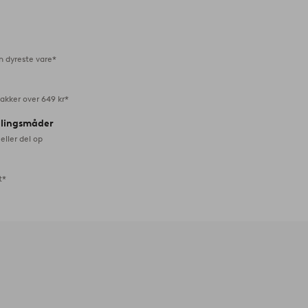
til
favoritter
n dyreste vare*
akker over 649 kr*
alingsmåder
eller del op
t*