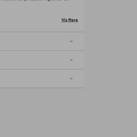
Vis flere
 finish forekomme sammenlignet med