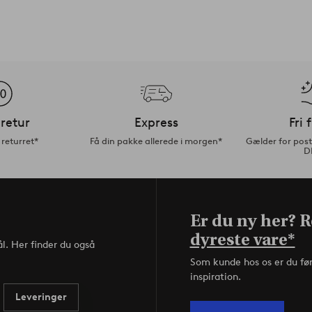
retur
Express
Fri 
returret*
Få din pakke allerede i morgen*
Gælder for pos
D
Er du ny her? Re
dyreste vare*
l. Her finder du også
Som kunde hos os er du fø
inspiration.
Leveringer