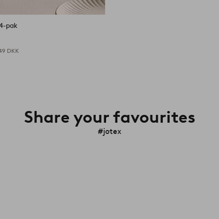
 4-pak
49 DKK
Share your favourites
#jotex