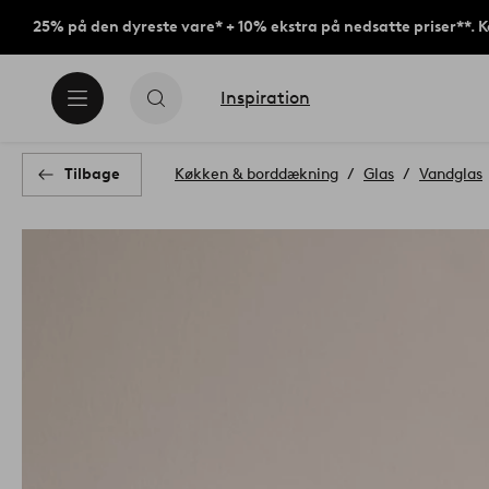
25% på den dyreste vare* + 10% ekstra på nedsatte priser**. 
Inspiration
Tilbage
Køkken & borddækning
Glas
Vandglas