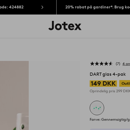
Kode: 424882
20% rabat på gardiner*. Brug k
Jotex
logo
-
gå
til
forsiden
7
4 a
DART glas 4-pak
149 DKK
Outl
Oprindelig pris
299 DK
Farve: Gennemsigtig/