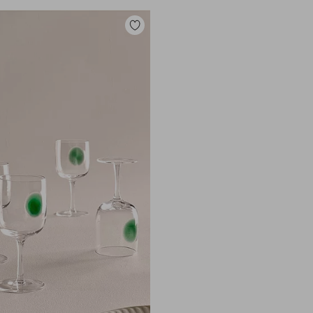
Tilføj
til
favoritter