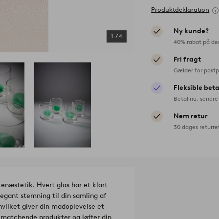
Produktdeklaration
Ny kunde?
1
/
4
40% rabat på de
Fri fragt
Gælder for postp
Fleksible bet
Betal nu, senere 
Nem retur
30 dages returre
næstetik. Hvert glas har et klart
legant stemning til din samling af
 hvilket giver din madoplevelse et
f matchende produkter og løfter din