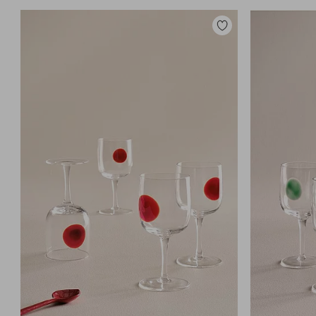
Tilføj
til
favoritter