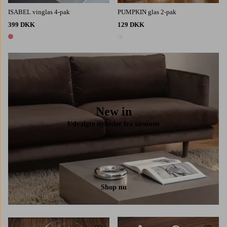
ISABEL vinglas 4-pak
PUMPKIN glas 2-pak
399 DKK
129 DKK
1 farve
1 farve
New in
Udvalgte nyheder fra sæsonen
Shop nu