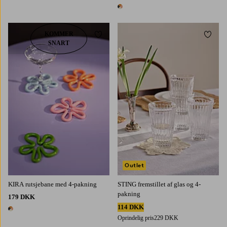
1 farve
1 farve
KOMMER
Tilføj til favoritter
Tilføj 
SNART
Outlet
KIRA rutsjebane med 4-pakning
STING fremstillet af glas og 4-
pakning
179 DKK
114 DKK
1 farve
Oprindelig pris
229 DKK