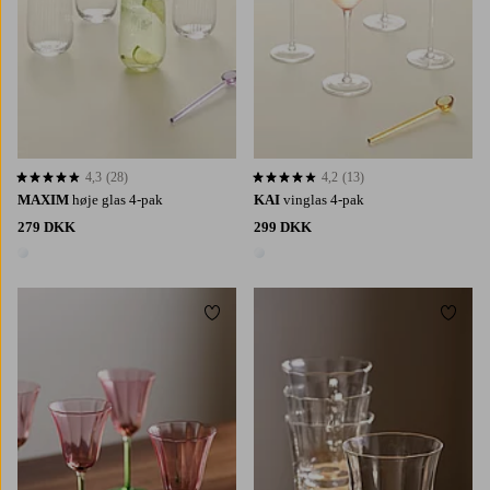
4,3
(28)
4,2
(13)
4,3 baseret på 28 bedømmelser
4,2 baseret på 13 bedømmelser
MAXIM
høje glas 4-pak
KAI
vinglas 4-pak
279 DKK
299 DKK
1 farve
1 farve
Tilføj til favoritter
Tilføj 