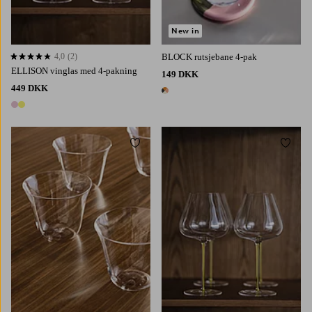
New in
4,0
(2)
BLOCK rutsjebane 4-pak
4,0 baseret på 2 bedømmelser
ELLISON vinglas med 4-pakning
149 DKK
449 DKK
1 farve
2 farver
Tilføj til favoritter
Tilføj 