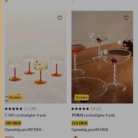
1 farve
1 farve
Tilføj til favoritter
Tilføj 
Outlet
Outlet
4,5
(49)
5,0
(2)
4,5 baseret på 49 bedømmelser
5,0 baseret på 2 bedømmelser
CAIO cocktailglas 4-pak
YUKO
cocktailglas 4-pak
199 DKK
224 DKK
Oprindelig pris
399 DKK
Oprindelig pris
449 DKK