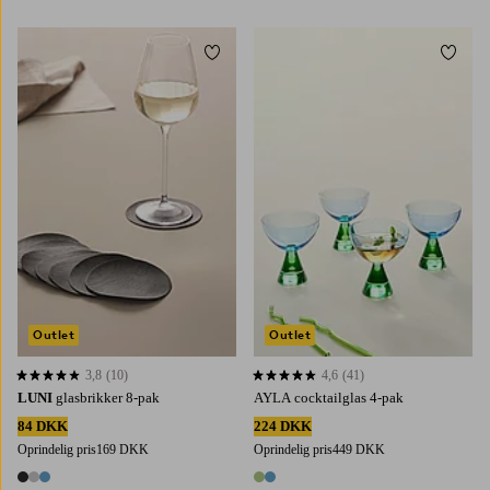
3 farver
1 farve
Tilføj til favoritter
Tilføj 
Outlet
Outlet
3,8
(10)
4,6
(41)
3,8 baseret på 10 bedømmelser
4,6 baseret på 41 bedømmelser
LUNI
glasbrikker 8-pak
AYLA cocktailglas 4-pak
84 DKK
224 DKK
Oprindelig pris
169 DKK
Oprindelig pris
449 DKK
3 farver
2 farver