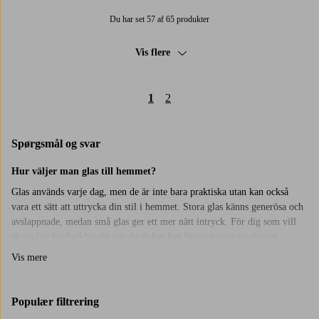
Du har set 57 af 65 produkter
Vis flere
1
2
Spørgsmål og svar
Hur väljer man glas till hemmet?
Glas används varje dag, men de är inte bara praktiska utan kan också
vara ett sätt att uttrycka din stil i hemmet. Stora glas känns generösa och
avslappnade, medan små glas ger ett mer nätt intryck. För dig som vill
skapa lite höjd på bordet när du dukar kan höga glas ge en elegant
känsla. Testa gärna att blanda olika former och storlekar, det kan göra
Vis mere
dukningen mer levande och intressant.
Glas för alla tillfällen
Populær filtrering
Hos Jotex finns glas för både vardag och fest.
Vinglas
till middagen,