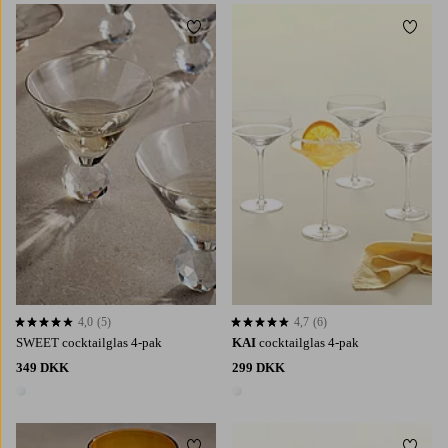
Tilføj til favoritter
Tilføj 
4,0
(5)
4,7
(6)
4,0 baseret på 5 bedømmelser
4,7 baseret på 6 bedømmelser
SWEET cocktailglas 4-pak
KAI
cocktailglas 4-pak
349 DKK
299 DKK
1 farve
1 farve