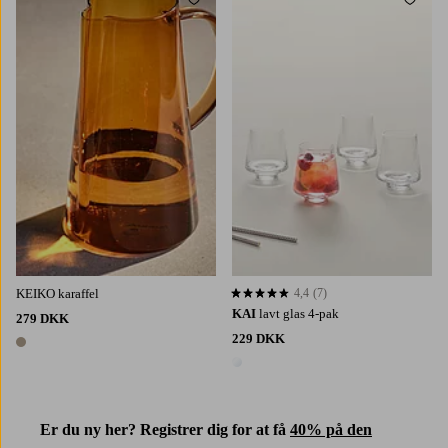
Tilføj til favoritter
Tilføj 
KEIKO karaffel
4,4
(7)
4,4 baseret på 7 bedømmelser
KAI
lavt glas 4-pak
279 DKK
229 DKK
1 farve
1 farve
Er du ny her? Registrer dig for at få
40% på den