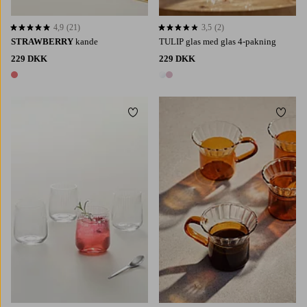
4,9
(21)
3,5
(2)
4,9 baseret på 21 bedømmelser
3,5 baseret på 2 bedømmelser
STRAWBERRY
kande
TULIP glas med glas 4-pakning
229 DKK
229 DKK
1 farve
2 farver
Tilføj til favoritter
Tilføj 