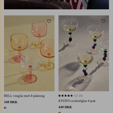
Bliv inspireret her
Tilføj til favoritter
Tilføj 
BELL vinglas med 4-pakning
4,5
(4)
4,5 baseret på 4 bedømmelser
KYOTO cocktailglas 4-pak
349 DKK
449 DKK
1 farve