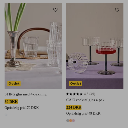
Tilføj til favoritter
Tilføj 
Outlet
Outlet
STING glas med 4-pakning
4,5
(49)
4,5 baseret på 49 bedømmelser
CAIO cocktailglas 4-pak
89 DKK
224 DKK
Oprindelig pris
179 DKK
Oprindelig pris
449 DKK
1 farve
3 farver