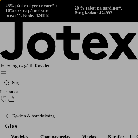
25% på den dyreste vare* +
20 % rabat på gardiner*.
10% ekstra på nedsatte
Brug koden: 424992
priser**. Kode: 424882
Jotex logo - gå til forsiden
Menu
Søg
Inspiration
Gå til favoritmarkerede produkter
Gå til indkøbskurven
Køkken & borddækning
Glas
Vandglas
Champagneglas
Vinglas
Karafler