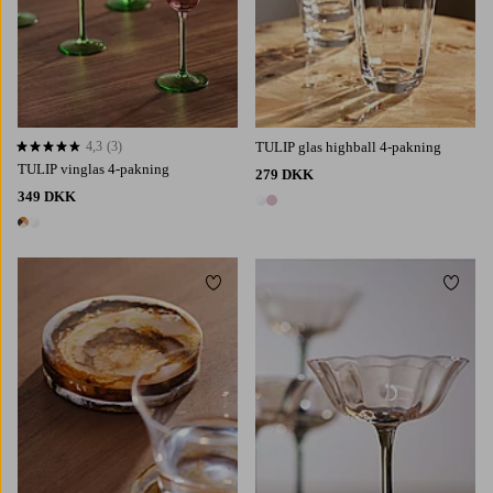
4,3
(3)
TULIP glas highball 4-pakning
4,3 baseret på 3 bedømmelser
TULIP vinglas 4-pakning
279 DKK
349 DKK
2 farver
2 farver
Tilføj til favoritter
Tilføj 