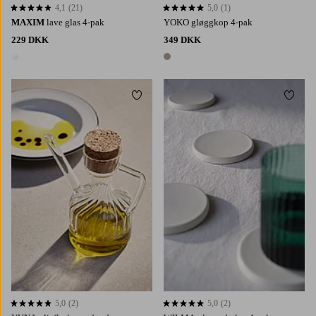
4,1
(21)
5,0
(1)
4,1 baseret på 21 bedømmelser
5,0 baseret på 1 bedømmelser
MAXIM
lave glas 4-pak
YOKO gløggkop 4-pak
229 DKK
349 DKK
1 farve
1 farve
Tilføj til favoritter
Tilføj 
5,0
(2)
5,0
(2)
5,0 baseret på 2 bedømmelser
5,0 baseret på 2 bedømmelser