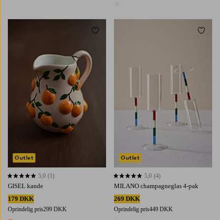
1 farve
Tilføj til favoritter
Tilføj 
Outlet
Outlet
5,0
(1)
5,0
(4)
5,0 baseret på 1 bedømmelser
5,0 baseret på 4 bedømmelser
GISEL kande
MILANO champagneglas 4-pak
179 DKK
269 DKK
Oprindelig pris
299 DKK
Oprindelig pris
449 DKK