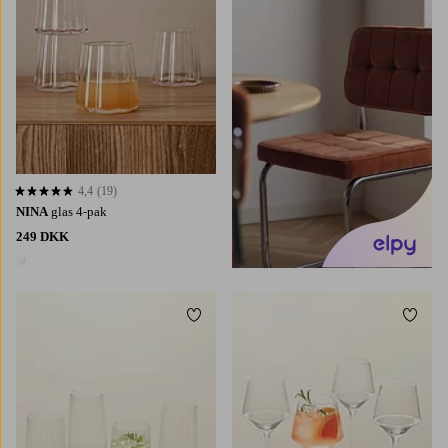
4,4
(19)
4,4 baseret på 19 bedømmelser
NINA
glas 4-pak
249 DKK
1 farve
Tilføj til favoritter
Tilføj 