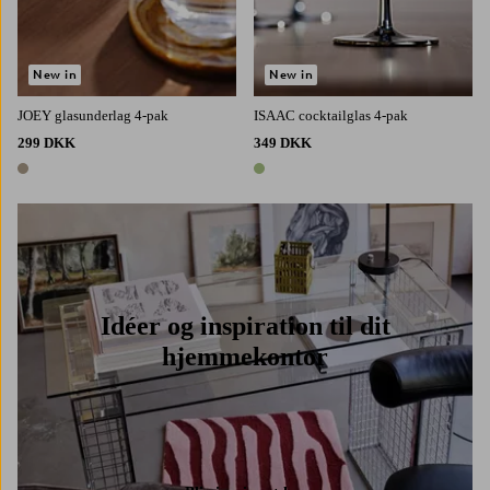
New in
New in
JOEY glasunderlag 4-pak
ISAAC cocktailglas 4-pak
299 DKK
349 DKK
1 farve
1 farve
Idéer og inspiration til dit
hjemmekontor