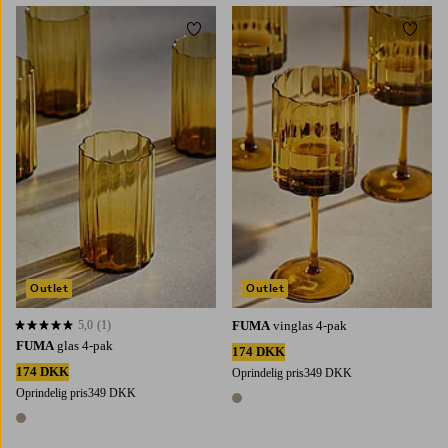
Tilføj til favoritter
Tilføj 
Outlet
Outlet
5,0
(1)
FUMA
vinglas 4-pak
5,0 baseret på 1 bedømmelser
FUMA
glas 4-pak
174 DKK
174 DKK
Oprindelig pris
349 DKK
Oprindelig pris
349 DKK
1 farve
1 farve