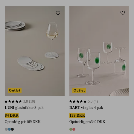
Tilføj til favoritter
Tilføj 
Outlet
Outlet
3,8
(10)
5,0
(4)
3,8 baseret på 10 bedømmelser
5,0 baseret på 4 bedømmelser
LUNI
glasbrikker 8-pak
DART
vinglas 4-pak
84 DKK
139 DKK
Oprindelig pris
169 DKK
Oprindelig pris
349 DKK
3 farver
2 farver