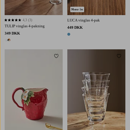
New in
4,3
(3)
LUCA vinglas 4-pak
4,3 baseret på 3 bedømmelser
TULIP vinglas 4-pakning
449 DKK
349 DKK
1 farve
2 farver
Tilføj til favoritter
Tilføj 