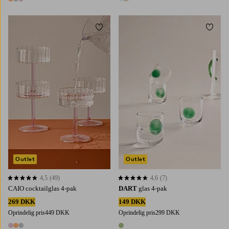
3 farver
2 farver
Tilføj til favoritter
Tilføj 
Outlet
Outlet
4,5
(49)
4,6
(7)
4,5 baseret på 49 bedømmelser
4,6 baseret på 7 bedømmelser
CAIO cocktailglas 4-pak
DART
glas 4-pak
269 DKK
149 DKK
Oprindelig pris
449 DKK
Oprindelig pris
299 DKK