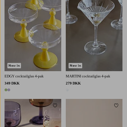
New in
New in
EDGY cocktailglas 4-pak
MARTINI cocktailglas 4-pak
349 DKK
279 DKK
2 farver
1 farve
Tilføj til favoritter
Tilføj 