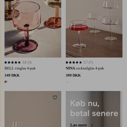
3,8
(5)
3,7
(7)
3,8 baseret på 5 bedømmelser
3,7 baseret på 7 bedømmelser
BELL vinglas 4-pak
NINA
cocktailglas 4-pak
349 DKK
399 DKK
1 farve
1 farve
Tilføj til favoritter
Læs mere