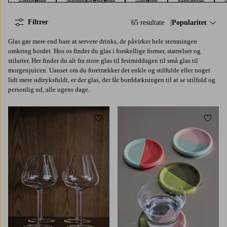
Filtrer
65 resultate
Sorter efter:
Popularitet
Glas gør mere end bare at servere drinks, de påvirker hele stemningen
omkring bordet. Hos os finder du glas i forskellige former, størrelser og
stilarter. Her finder du alt fra store glas til festmiddagen til små glas til
morgenjuicen. Uanset om du foretrækker det enkle og stilfulde eller noget
lidt mere udtryksfuldt, er der glas, der får borddækningen til at se stilfuld og
personlig ud, alle ugens dage.
Tilføj til favoritter
Tilføj 