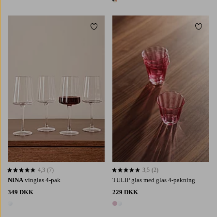
1 farve
Tilføj til favoritter
Tilføj 
4,3
(7)
3,5
(2)
4,3 baseret på 7 bedømmelser
3,5 baseret på 2 bedømmelser
NINA
vinglas 4-pak
TULIP glas med glas 4-pakning
349 DKK
229 DKK
1 farve
2 farver