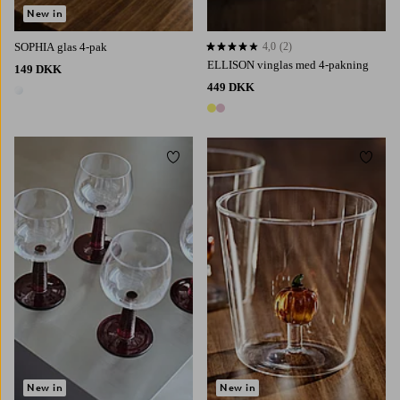
New in
SOPHIA glas 4-pak
4,0
(2)
4,0 baseret på 2 bedømmelser
ELLISON vinglas med 4-pakning
149 DKK
449 DKK
1 farve
2 farver
Tilføj til favoritter
Tilføj 
New in
New in