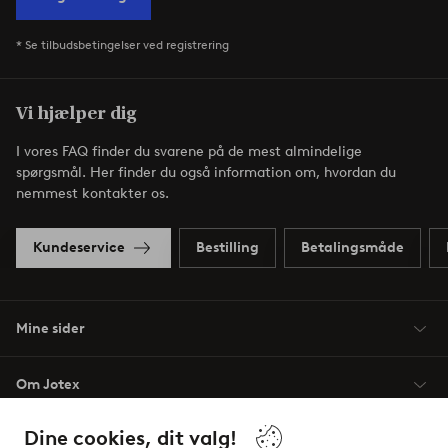
* Se tilbudsbetingelser ved registrering
Vi hjælper dig
I vores FAQ finder du svarene på de mest almindelige
spørgsmål. Her finder du også information om, hvordan du
nemmest kontakter os.
Kundeservice
Bestilling
Betalingsmåde
Mine sider
Om Jotex
Dine cookies, dit valg!
Vilkår