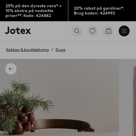
25% på den dyreste vare* +
20% rabat på gardiner*.
10% ekstra på nedsatte
Brug koden: 424992
priser**. Kode: 424882
Jotex
Gå
Gå
logo
til
til
-
favoritmarkerede
indkøbskur
gå
produkter
Køkken & borddækning
Duge
til
forsiden
Tilbage