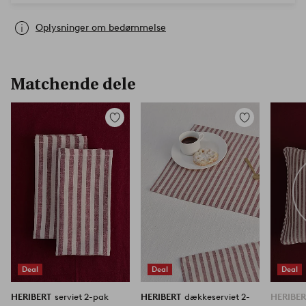
Oplysninger om bedømmelse
Matchende dele
Tilføj
Tilføj
til
til
favoritter
favoritter
Deal
Deal
Deal
HERIBERT
serviet 2-pak
HERIBERT
dækkeserviet 2-
HERIBE