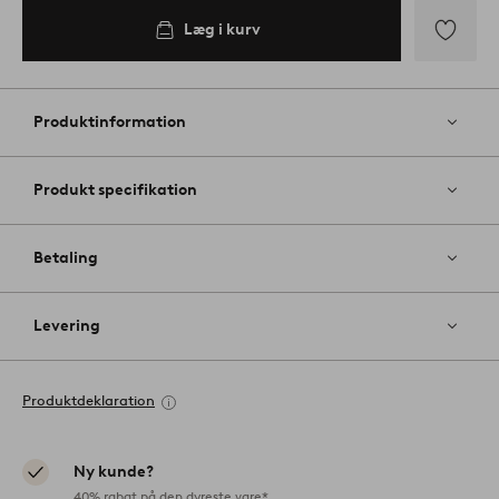
Læg i kurv
Tilføj
til
favoritter
Produktinformation
Produkt specifikation
Betaling
Levering
Produktdeklaration
Ny kunde?
40% rabat på den dyreste vare*