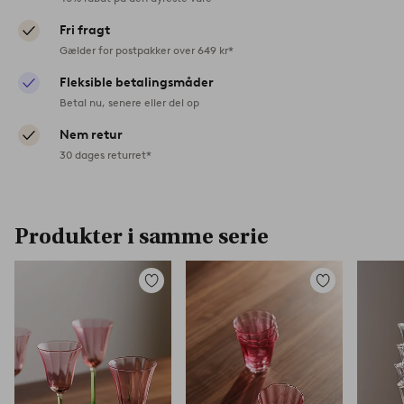
Fri fragt
Gælder for postpakker over 649 kr*
Fleksible betalingsmåder
Betal nu, senere eller del op
Nem retur
30 dages returret*
Produkter i samme serie
Tilføj
Tilføj
til
til
favoritter
favoritter