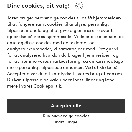
Dine cookies, dit valg!
Vilkår
Jotex bruger nødvendige cookies til at få hjemmesiden
Venner
til at fungere samt cookies til analyse, personligt
tilpasset indhold og til at give dig en mere relevant
oplevelse på vores hjemmeside. Vi deler disse personlige
data og disse cookies med de reklame- og
Sikre betalinger - betal nu eller del op
analysevirksomheder, vi samarbejder med. Det gør vi
for at analysere, hvordan du bruger hjemmesiden, og
Vil du vide mere om
vores betalingsmuligheder
?
for at fremme vores markedsføring, så du kan modtage
elpy
mere personligt tilpassede annoncer. Ved at klikke på
Accepter giver du dit samtykke til vores brug af cookies.
Du kan tilpasse dine valg under Indstillinger og læse
mere i vores
Cookiepolitik
.
Danmark - Vælg land
Accepter alle
Instagram
Facebook
Kun nødvendige cookies
Åbn
Indstillinger
chatb