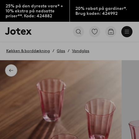
25% på den dyreste vare* +
20% rabat på gardiner*.
10% ekstra på nedsatte
Brug koden: 424992
priser**. Kode: 424882
Jotex
Gå
Gå
logo
til
til
-
favoritmarkerede
indkøbskur
gå
produkter
Køkken & borddækning
Glas
Vandglas
til
forsiden
Tilbage