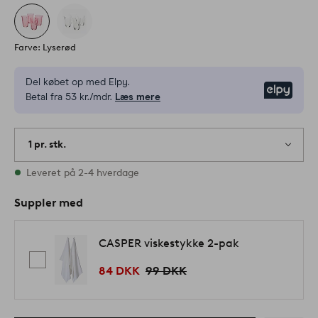
Farve: Lyserød
Del købet op med Elpy.
Elpy
Betal fra 53 kr./mdr.
Læs mere
1 pr. stk.
På lager
Leveret på 2-4 hverdage
Suppler med
CASPER viskestykke 2-pak
84 DKK
99 DKK