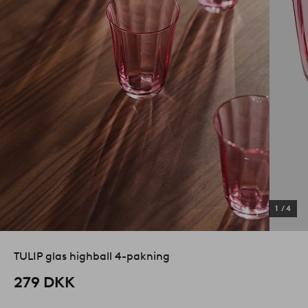
1
/
4
TULIP glas highball 4-pakning
279 DKK