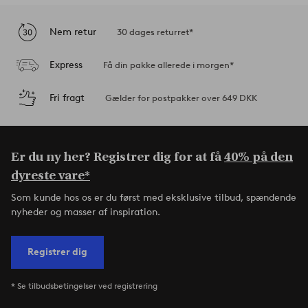
Nem retur
30 dages returret*
Express
Få din pakke allerede i morgen*
Fri fragt
Gælder for postpakker over 649 DKK
Er du ny her? Registrer dig for at få
40% på den
dyreste vare*
Som kunde hos os er du først med eksklusive tilbud, spændende
nyheder og masser af inspiration.
Registrer dig
* Se tilbudsbetingelser ved registrering