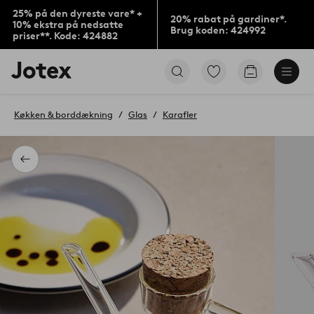
25% på den dyreste vare* +
20% rabat på gardiner*.
10% ekstra på nedsatte
Brug koden: 424992
priser**. Kode: 424882
Jotex
Gå
Gå
logo
til
til
-
favoritmarkerede
indkøbskur
gå
produkter
Køkken & borddækning
Glas
Karafler
til
forsiden
Tilbage