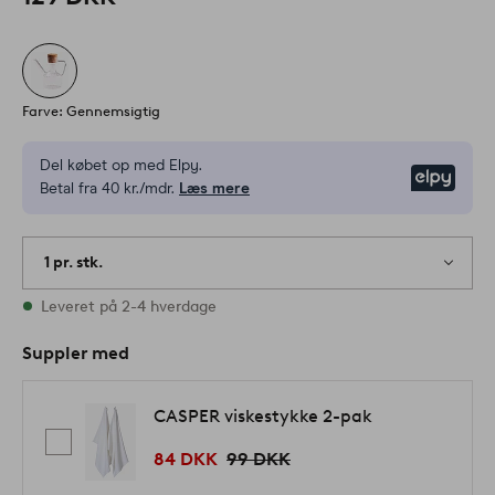
Farve: Gennemsigtig
Del købet op med Elpy.
Elpy
Betal fra 40 kr./mdr.
Læs mere
1 pr. stk.
På lager
Leveret på 2-4 hverdage
Suppler med
CASPER viskestykke 2-pak
84 DKK
99 DKK