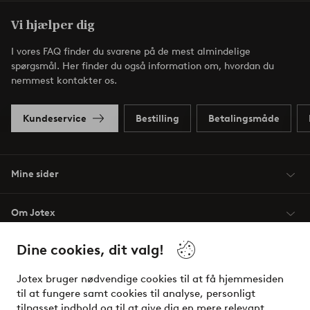
Vi hjælper dig
I vores FAQ finder du svarene på de mest almindelige
spørgsmål. Her finder du også information om, hvordan du
nemmest kontakter os.
Kundeservice
Bestilling
Betalingsmåde
Mine sider
Om Jotex
Dine cookies, dit valg!
Vilkår
Jotex bruger nødvendige cookies til at få hjemmesiden
Venner
til at fungere samt cookies til analyse, personligt
tilpasset indhold og til at give dig en mere relevant