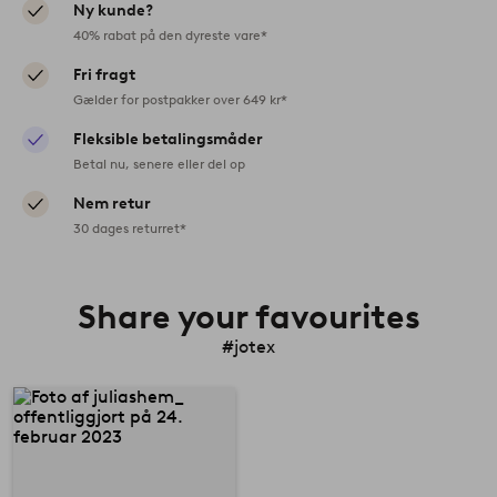
Ny kunde?
40% rabat på den dyreste vare*
Fri fragt
Gælder for postpakker over 649 kr*
Fleksible betalingsmåder
Betal nu, senere eller del op
Nem retur
30 dages returret*
Share your favourites
#jotex