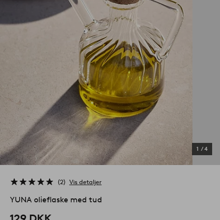
1
/
4
2
Vis detaljer
YUNA olieflaske med tud
129 DKK