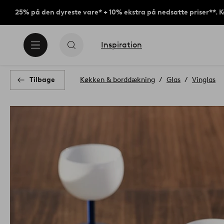
25% på den dyreste vare* + 10% ekstra på nedsatte priser**. 
Inspiration
Tilbage
Køkken & borddækning
Glas
Vinglas