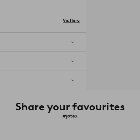
Vis flere
kelnummer: 2288484-01-0
Share your favourites
#jotex