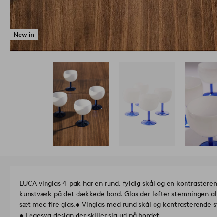
New in
LUCA vinglas 4-pak har en rund, fyldig skål og en kontrasterende 
kunstværk på det dækkede bord. Glas der løfter stemningen all
sæt med fire glas.
• Vinglas med rund skål og kontrasterende st
• Legesyg design der skiller sig ud på bordet