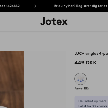
Kode: 424882
Er du ny her? Registrer dig for a
Jotex
logo
-
gå
til
forsiden
LUCA vinglas 4-p
449 DKK
Farve: Blå
Del købet op med E
Betal fra 68 kr./mdr.