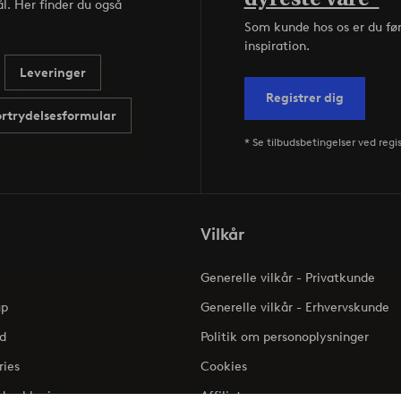
l. Her finder du også
Som kunde hos os er du fø
inspiration.
Leveringer
Registrer dig
ortrydelsesformular
* Se tilbudsbetingelser ved regi
Vilkår
Generelle vilkår - Privatkunde
up
Generelle vilkår - Erhvervskunde
d
Politik om personoplysninger
ries
Cookies
dserklæring
Affiliate