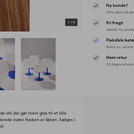
Ny kunde?
40% rabat på de
1
/
4
Fri fragt
Gælder for postp
Fleksible bet
Betal nu, senere 
Nem retur
30 dages returre
stil der gør hvert glas til et lille
erede inden flasken er åbnet. Sælges i
il