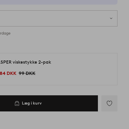
erdage
SPER viskestykke 2-pak
84 DKK
99 DKK
Læg i kurv
Tilføj
til
favoritter