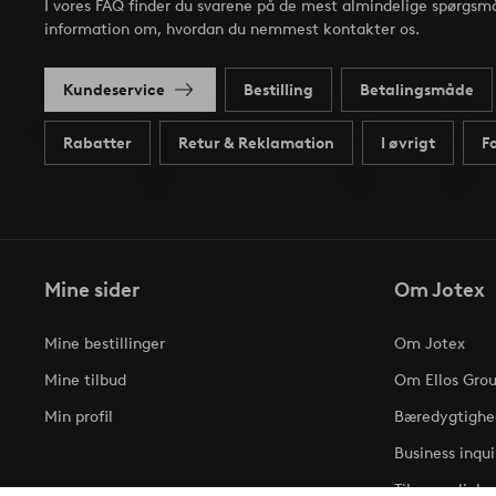
I vores FAQ finder du svarene på de mest almindelige spørgsmå
information om, hvordan du nemmest kontakter os.
Kundeservice
Bestilling
Betalingsmåde
Rabatter
Retur & Reklamation
I øvrigt
F
Mine sider
Om Jotex
Mine bestillinger
Om Jotex
Mine tilbud
Om Ellos Gro
Min profil
Bæredygtighe
Business inqui
Tilgængelighe