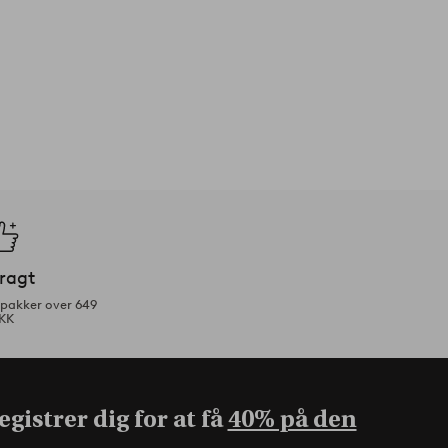
fragt
tpakker over 649
KK
gistrer dig for at få
40% på den