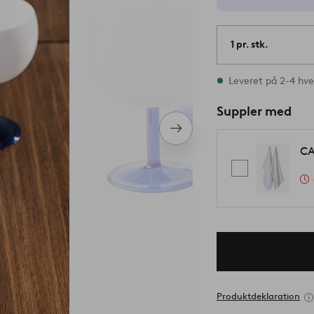
1 pr. stk.
På lager
Leveret på 2-4 hv
Suppler med
Næste
produkt
CA
Produktdeklaration