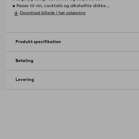
• Passer til vin, cocktails og alkoholfrie drikke
• Passer som gave eller til det dækkede bord
Download billede i høj opløsning
• Sælges i sæt med fire glas
Materiale: Glas.
Volumen: 27 cl/glas.
Størrelse: højde 13.7 cm, ø 11.8 cm.
Tåler opvaskemaskine.
Arti
Produkt specifikation
Betaling
Levering