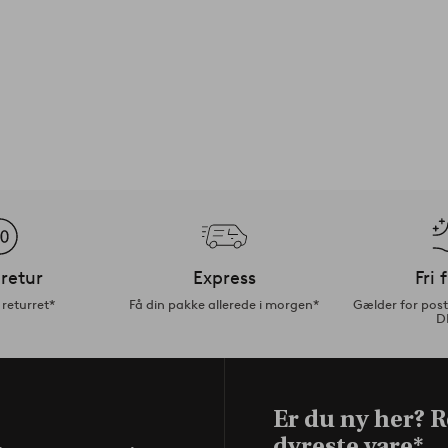
retur
Express
Fri 
returret*
Få din pakke allerede i morgen*
Gælder for pos
D
Er du ny her? Re
dyreste vare*