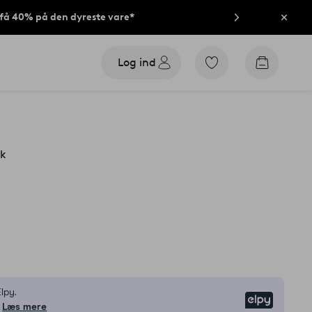
t få 40% på den dyreste vare*
Luk
Log ind
Gå
Gå
til
til
favoritmarkerede
indkøbsk
produkter
ak
lpy.
Elpy
Læs mere