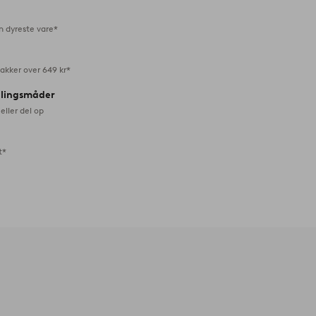
n dyreste vare*
akker over 649 kr*
alingsmåder
eller del op
t*