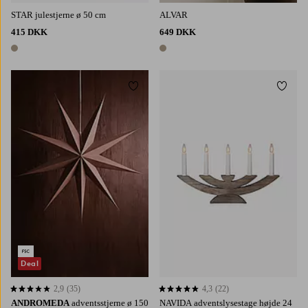
STAR julestjerne ø 50 cm
ALVAR
415 DKK
649 DKK
1 farve
1 farve
Tilføj til favoritter
Tilføj 
Deal
2,9
(35)
4,3
(22)
2,9 baseret på 35 bedømmelser
4,3 baseret på 22 bedømmelser
ANDROMEDA
adventsstjerne ø 150
NAVIDA adventslysestage højde 24