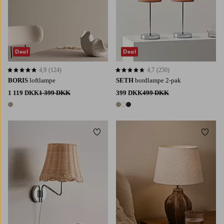
Deal
Deal
4,9
(124)
4,7
(250)
4,9 baseret på 124 bedømmelser
4,7 baseret på 250 bedømmelser
BORIS
loftlampe
SETH
bordlampe 2-pak
1 119 DKK
1 399 DKK
399 DKK
499 DKK
1 farve
3 farver
Tilføj til favoritter
Tilføj 