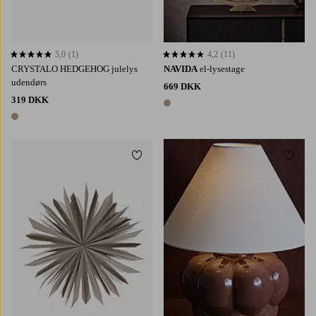
5,0
(1)
4,2
(11)
5,0 baseret på 1 bedømmelser
4,2 baseret på 11 bedømmelser
CRYSTALO HEDGEHOG julelys
NAVIDA
el-lysestage
udendørs
669 DKK
319 DKK
1 farve
1 farve
Tilføj til favoritter
Tilføj 