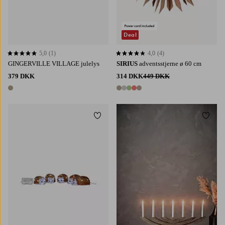
Deal
5,0
(1)
4,0
(4)
5,0 baseret på 1 bedømmelser
4,0 baseret på 4 bedømmelser
GINGERVILLE VILLAGE julelys
SIRIUS
adventsstjerne ø 60 cm
379 DKK
314 DKK
449 DKK
1 farve
5 farver
Tilføj til favoritter
Tilføj 