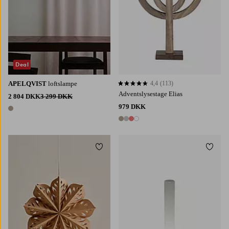
Deal
APELQVIST
loftslampe
4,4
(113)
4,4 baseret på 113 bedømmelser
Adventslysestage Elias
2 804 DKK
3 299 DKK
979 DKK
1 farve
4 farver
Tilføj til favoritter
Tilføj 