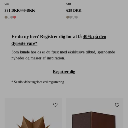
cm
cm
381 DKK
449 DKK
629 DKK
4 farver
4 farver
Er du ny her? Registrer dig for at få
40% på den
dyreste vare*
Som kunde hos os er du først med eksklusive tilbud, spændende
nyheder og masser af inspiration.
Registrer dig
* Se tilbudsbetingelser ved registrering
Tilføj til favoritter
Tilføj 