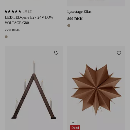
3,0
(2)
Lysestage Elias
3,0 baseret på 2 bedømmelser
LED
LED-pære E27 24V LOW
899 DKK
VOLTAGE G80
1 farve
229 DKK
1 farve
Tilføj til favoritter
Tilføj 
Deal