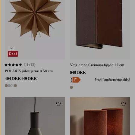
Deal
4,4
(13)
Væglampe Cremona højde 17 cm
4,4 baseret på 13 bedømmelser
POLARIS julestjerne ø 58 cm
649 DKK
404 DKK
449 DKK
Produktinformationsblad
4 farver
1 farve
Tilføj til favoritter
Tilføj 