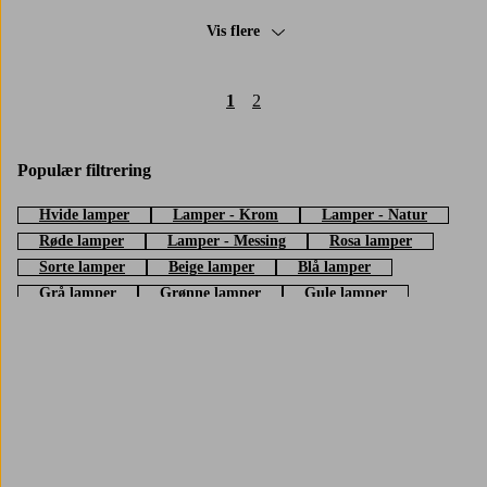
Vis flere
1
2
Populær filtrering
Hvide lamper
Lamper - Krom
Lamper - Natur
Røde lamper
Lamper - Messing
Rosa lamper
Sorte lamper
Beige lamper
Blå lamper
Grå lamper
Grønne lamper
Gule lamper
Lamper - Guld
Trustpilot