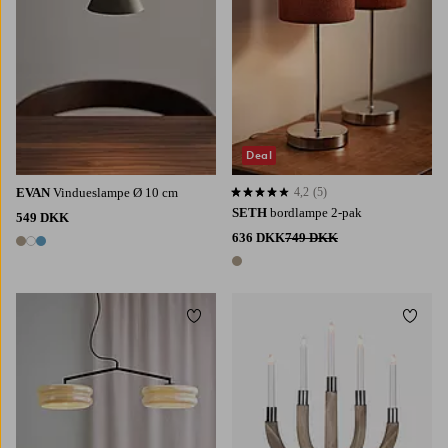
Deal
EVAN
Vindueslampe Ø 10 cm
4,2
(5)
4,2 baseret på 5 bedømmelser
SETH
bordlampe 2-pak
549 DKK
636 DKK
749 DKK
3 farver
1 farve
Tilføj til favoritter
Tilføj 