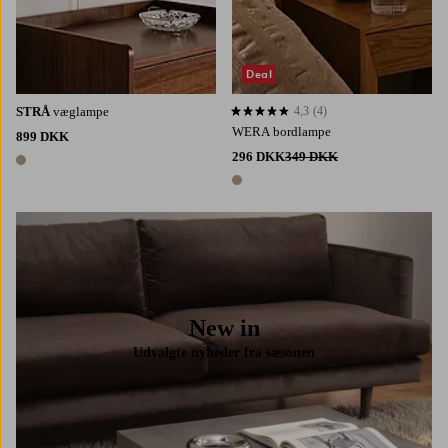
Deal
STRÅ
væglampe
4,3
(4)
4,3 baseret på 4 bedømmelser
WERA bordlampe
899 DKK
296 DKK
349 DKK
1 farve
1 farve
New in
Udvalgte nyheder fra sæsonen