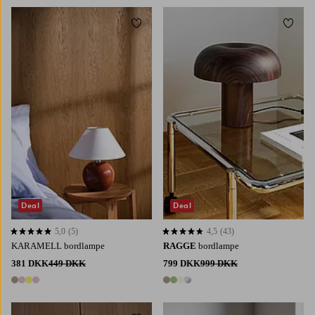
Tilføj til favoritter
Tilføj 
Deal
Deal
5,0
(5)
4,5
(43)
5,0 baseret på 5 bedømmelser
4,5 baseret på 43 bedømmelser
KARAMELL bordlampe
RAGGE
bordlampe
381 DKK
449 DKK
799 DKK
999 DKK
4 farver
4 farver