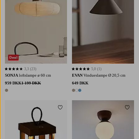
Deal
3,3
(23)
5,0
(1)
3,3 baseret på 23 bedømmelser
5,0 baseret på 1 bedømmelser
SONJA
loftslampe ø 60 cm
EVAN
Vindueslampe Ø 20,5 cm
959 DKK
1 199 DKK
649 DKK
1 farve
3 farver
Tilføj til favoritter
Tilføj 