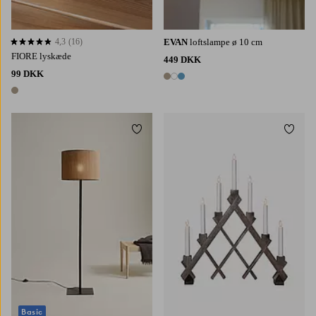
4,3
(16)
EVAN
loftslampe ø 10 cm
4,3 baseret på 16 bedømmelser
FIORE lyskæde
449 DKK
99 DKK
3 farver
1 farve
Tilføj til favoritter
Tilføj 
Basic