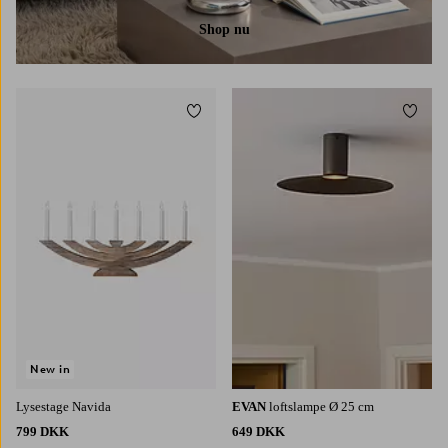
Shop nu
Tilføj til favoritter
Tilføj 
New in
Lysestage Navida
EVAN
loftslampe Ø 25 cm
799 DKK
649 DKK