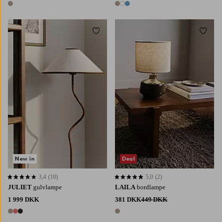
1 farve
3 farver
Tilføj til favoritter
Tilføj 
New in
Deal
3,4
(10)
5,0
(2)
3,4 baseret på 10 bedømmelser
5,0 baseret på 2 bedømmelser
JULIET
gulvlampe
LAILA
bordlampe
1 999 DKK
381 DKK
449 DKK
3 farver
1 farve