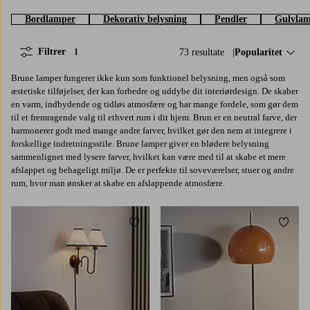
Bordlamper
Dekorativ belysning
Pendler
Gulvla
Filtrer
73 resultate
Sorter efter:
Popularitet
1
Brune lamper fungerer ikke kun som funktionel belysning, men også som
æstetiske tilføjelser, der kan forbedre og uddybe dit interiørdesign. De skaber
en varm, indbydende og tidløs atmosfære og har mange fordele, som gør dem
til et fremragende valg til ethvert rum i dit hjem. Brun er en neutral farve, der
harmonerer godt med mange andre farver, hvilket gør den nem at integrere i
forskellige indretningsstile. Brune lamper giver en blødere belysning
sammenlignet med lysere farver, hvilket kan være med til at skabe et mere
afslappet og behageligt miljø. De er perfekte til soveværelser, stuer og andre
rum, hvor man ønsker at skabe en afslappende atmosfære.
Tilføj til favoritter
Tilføj 