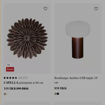
Tilføj til favoritter
Tilføj 
Deal
4,0
(27)
Bordlampe Antibes USB højde 19
4,0 baseret på 27 bedømmelser
cm
CAPELLA
julestjerne ø 44 cm
959 DKK
319 DKK
399 DKK
2 farver
2 farver