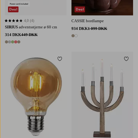
Deal
Deal
4,0
(4)
CASSIE bordlampe
4,0 baseret på 4 bedømmelser
SIRIUS
adventsstjerne ø 60 cm
934 DKK
1 099 DKK
314 DKK
449 DKK
2 farver
5 farver
Tilføj til favoritter
Tilføj 