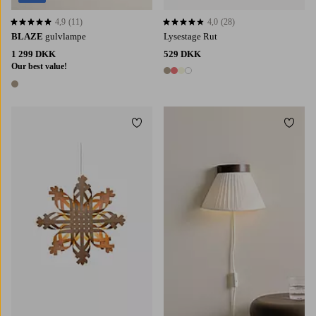
4,9
(11)
4,0
(28)
4,9 baseret på 11 bedømmelser
4,0 baseret på 28 bedømmelser
BLAZE
gulvlampe
Lysestage Rut
1 299 DKK
529 DKK
Our best value!
4 farver
1 farve
Tilføj til favoritter
Tilføj 