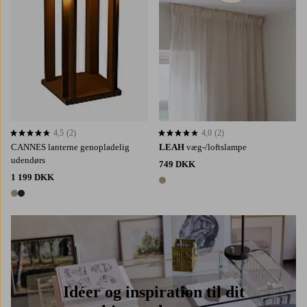
4,5
(2)
4,0
(2)
4,5 baseret på 2 bedømmelser
4,0 baseret på 2 bedømmelser
CANNES lanterne genopladelig
LEAH
væg-/loftslampe
udendørs
749 DKK
1 199 DKK
1 farve
2 farver
Idéer og inspiration til dit