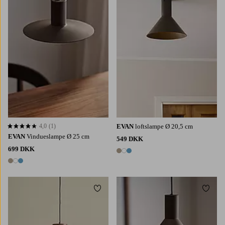
4,0
(1)
EVAN
loftslampe Ø 20,5 cm
4,0 baseret på 1 bedømmelser
EVAN
Vindueslampe Ø 25 cm
549 DKK
699 DKK
3 farver
3 farver
Tilføj til favoritter
Tilføj 