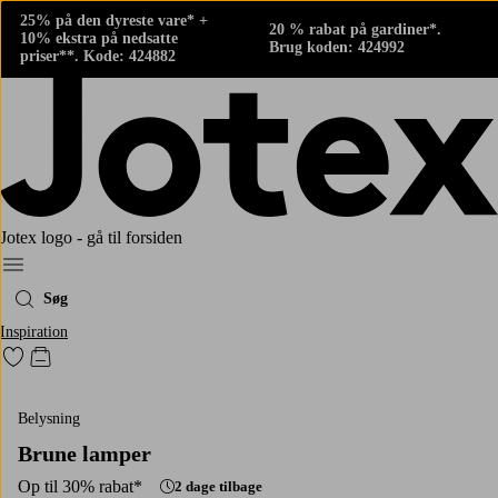
25% på den dyreste vare* +
20 % rabat på gardiner*.
10% ekstra på nedsatte
Brug koden: 424992
priser**. Kode: 424882
Jotex logo - gå til forsiden
Menu
Søg
Inspiration
Gå til favoritmarkerede produkter
Gå til indkøbskurven
Belysning
Brune lamper
Op til 30% rabat*
2 dage tilbage