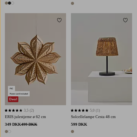
3 farver
1 farve
Tilføj til favoritter
Tilføj 
Deal
3,5
(2)
5,0
(1)
3,5 baseret på 2 bedømmelser
5,0 baseret på 1 bedømmelser
ERIS julestjerne ø 62 cm
Solcellelampe Cesta 48 cm
349 DKK
499 DKK
599 DKK
2 farver
1 farve