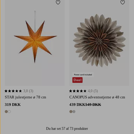
Tilføj til favoritter
Tilføj 
Deal
3,0
(3)
4,0
(5)
3,0 baseret på 3 bedømmelser
4,0 baseret på 5 bedømmelser
STAR julestjerne ø 78 cm
CANOPUS adventsstjerne ø 48 cm
319 DKK
439 DKK
549 DKK
2 farver
2 farver
Du har set 57 af 73 produkter