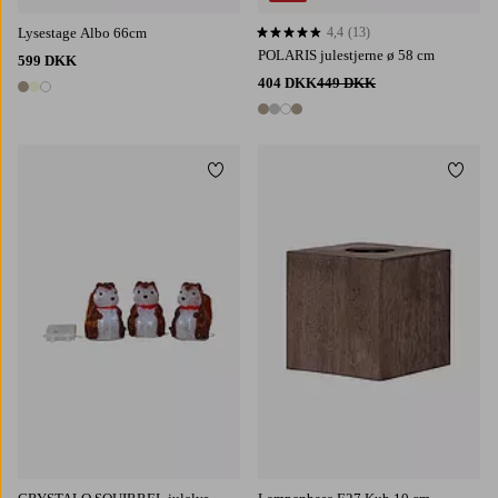
Lysestage Albo 66cm
4,4
(13)
4,4 baseret på 13 bedømmelser
POLARIS julestjerne ø 58 cm
599 DKK
404 DKK
449 DKK
3 farver
4 farver
Tilføj til favoritter
Tilføj 