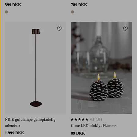
599 DKK
789 DKK
1 farve
1 farve
Tilføj til favoritter
Tilføj 
NICE gulvlampe genopladelig
4,1
(31)
4,1 baseret på 31 bedømmelser
udendørs
Cone LED-bloklys Flamme
1 999 DKK
89 DKK