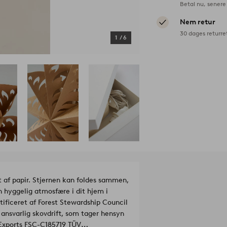
Betal nu, senere 
Nem retur
30 dages returre
1
/
6
t af papir. Stjernen kan foldes sammen,
n hyggelig atmosfære i dit hjem i
tificeret af Forest Stewardship Council
d ansvarlig skovdrift, som tager hensyn
 Exports FSC-C185719 TÜV