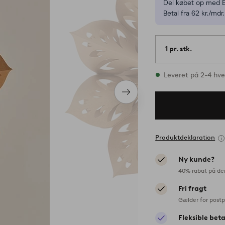
Del købet op med E
Betal fra 62 kr./mdr.
1 pr. stk.
På lager
Leveret på 2-4 hv
Næste
produkt
Produktdeklaration
Ny kunde?
40% rabat på de
Fri fragt
Gælder for postp
Fleksible bet