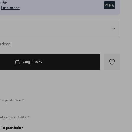
lpy.
Elpy
Læs mere
erdage
Læg i kurv
Tilføj
til
favoritter
n dyreste vare*
akker over 649 kr*
alingsmåder