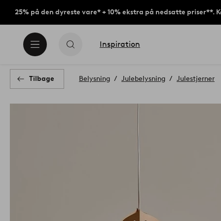
25% på den dyreste vare* + 10% ekstra på nedsatte priser**. 
Inspiration
Tilbage
Belysning
Julebelysning
Julestjerner