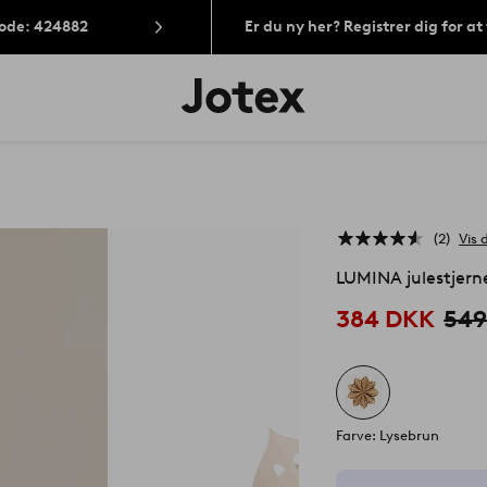
Kode: 424882
Er du ny her? Registrer dig for a
Jotex
logo
-
gå
til
forsiden
2
Vis 
LUMINA julestjern
384 DKK
549
Farve: Lysebrun