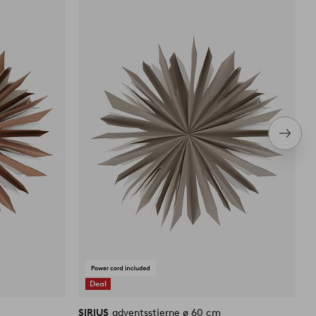
til
til
favoritter
favoritter
Næste
produ
Deal
SIRIUS
adventsstjerne ø 60 cm
P