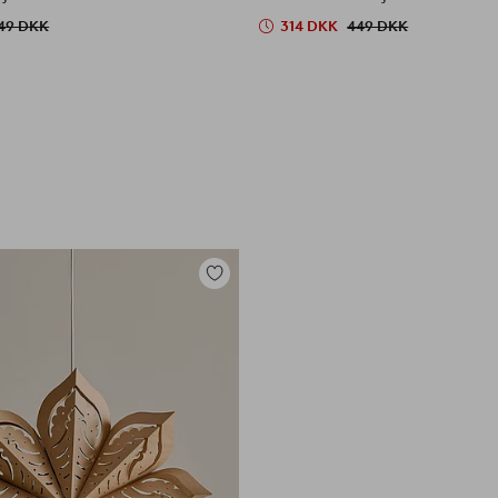
49 DKK
314 DKK
449 DKK
Tilføj
til
favoritter