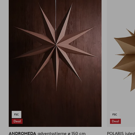
til
favoritter
Deal
Deal
ANDROMEDA
adventsstjerne ø 150 cm
POLARIS jules