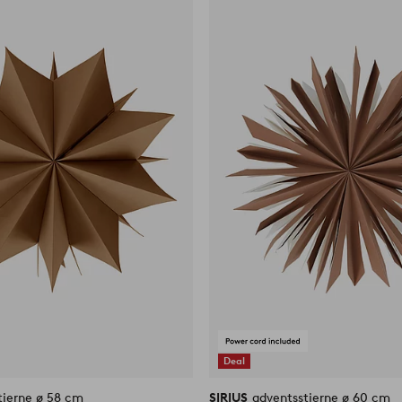
til
favoritter
Deal
tjerne ø 58 cm
SIRIUS
adventsstjerne ø 60 cm