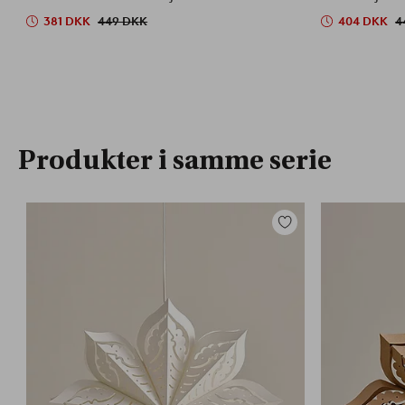
381 DKK
449 DKK
404 DKK
4
Produkter i samme serie
Tilføj
til
favoritter