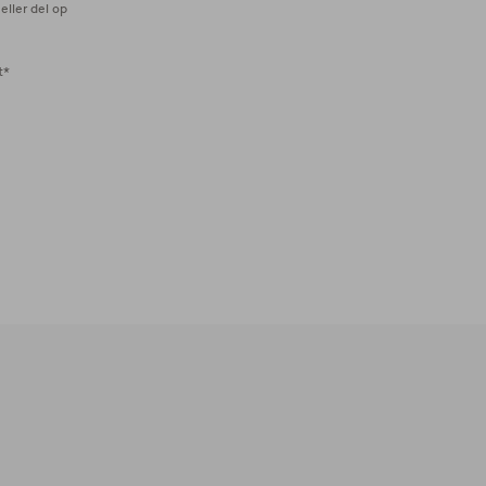
eller del op
t*