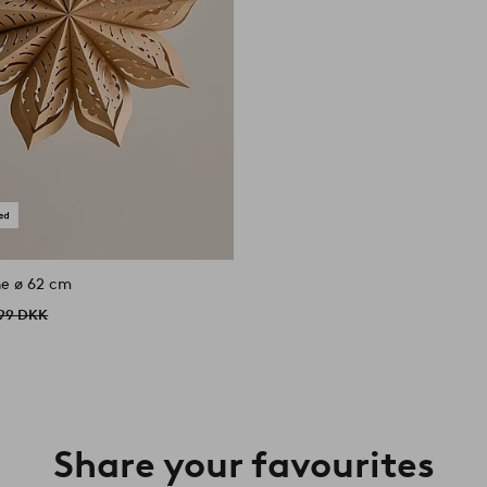
ne ø 62 cm
99 DKK
Share your favourites