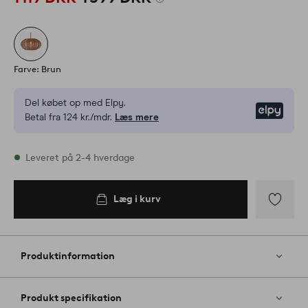
Farve: Brun
Del købet op med Elpy.
Elpy
Betal fra 124 kr./mdr.
Læs mere
På lager
Leveret på 2-4 hverdage
Læg i kurv
Tilføj
til
favoritter
Produktinformation
Produkt specifikation