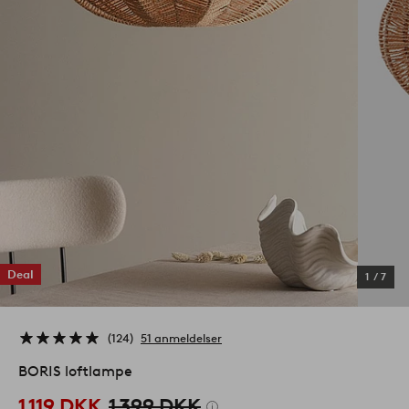
Deal
1
/
7
124
51 anmeldelser
BORIS loftlampe
1 119 DKK
1 399 DKK