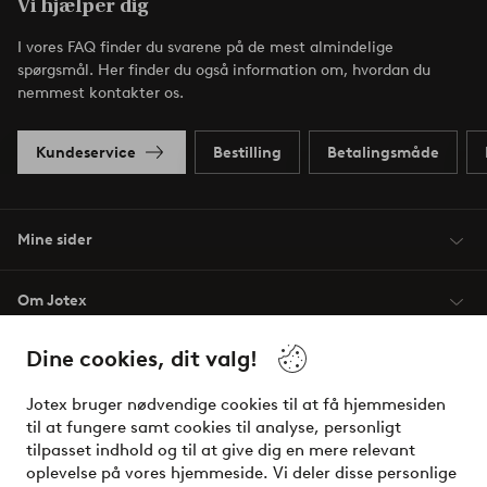
Vi hjælper dig
I vores FAQ finder du svarene på de mest almindelige
spørgsmål. Her finder du også information om, hvordan du
nemmest kontakter os.
Kundeservice
Bestilling
Betalingsmåde
Mine sider
Om Jotex
Dine cookies, dit valg!
Vilkår
Jotex bruger nødvendige cookies til at få hjemmesiden
Venner
til at fungere samt cookies til analyse, personligt
tilpasset indhold og til at give dig en mere relevant
oplevelse på vores hjemmeside. Vi deler disse personlige