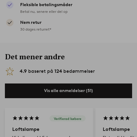
Fleksible betalingsmåder
Betal nu, senere eller del op
Nem retur
30 dages returret*
Det mener andre
4.9
baseret på
124
bedømmelser
Vis alle anmeldelser (51)
Verifierad købere
Loftslampe
Loftslampe