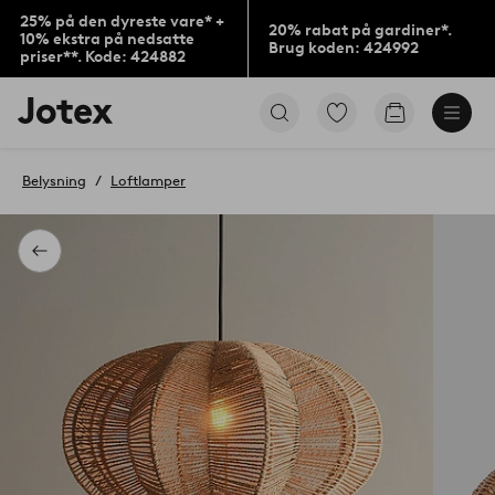
25% på den dyreste vare* +
20% rabat på gardiner*.
10% ekstra på nedsatte
Brug koden: 424992
priser**. Kode: 424882
Jotex
Gå
Gå
logo
til
til
-
favoritmarkerede
indkøbskur
gå
produkter
Belysning
Loftlamper
til
forsiden
Tilbage