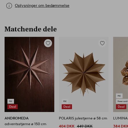
Oplysninger om bedømmelse
Matchende dele
Tilføj
Tilføj
til
til
favoritter
favoritter
Deal
Deal
Deal
ANDROMEDA
POLARIS julestjerne ø 58 cm
LUMINA j
adventsstjerne ø 150 cm
404 DKK
449 DKK
384 DK