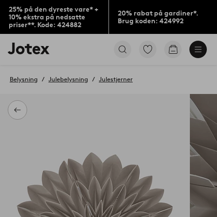
25% på den dyreste vare* +
20% rabat på gardiner*.
10% ekstra på nedsatte
Brug koden: 424992
priser**. Kode: 424882
Jotex
Gå
Gå
logo
til
til
-
favoritmarkerede
indkøbskur
gå
produkter
Belysning
Julebelysning
Julestjerner
til
forsiden
Tilbage