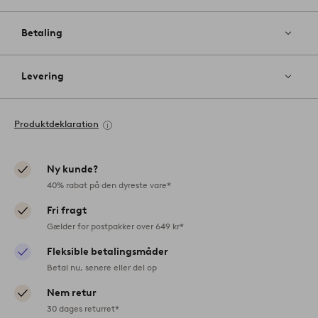
Betaling
Levering
Produktdeklaration
Ny kunde?
40% rabat på den dyreste vare*
Fri fragt
Gælder for postpakker over 649 kr*
Fleksible betalingsmåder
Betal nu, senere eller del op
Nem retur
30 dages returret*