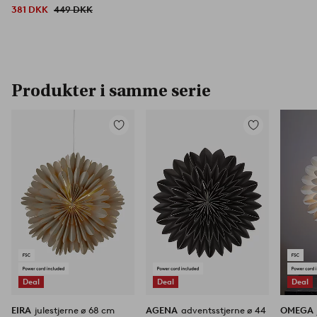
381 DKK
449 DKK
Produkter i samme serie
Tilføj
Tilføj
til
til
favoritter
favoritter
Deal
Deal
Deal
EIRA
julestjerne ø 68 cm
AGENA
adventsstjerne ø 44
OMEGA