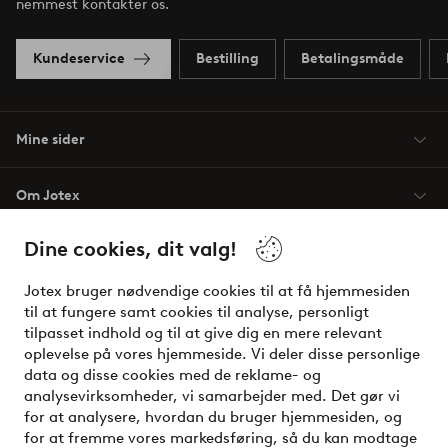
nemmest kontakter os.
Kundeservice
Bestilling
Betalingsmåde
Mine sider
Om Jotex
Dine cookies, dit valg!
Vilkår
Jotex bruger nødvendige cookies til at få hjemmesiden
Venner
til at fungere samt cookies til analyse, personligt
tilpasset indhold og til at give dig en mere relevant
oplevelse på vores hjemmeside. Vi deler disse personlige
data og disse cookies med de reklame- og
Sikre betalinger - betal nu eller del op
analysevirksomheder, vi samarbejder med. Det gør vi
for at analysere, hvordan du bruger hjemmesiden, og
Vil du vide mere om
vores betalingsmuligheder
?
for at fremme vores markedsføring, så du kan modtage