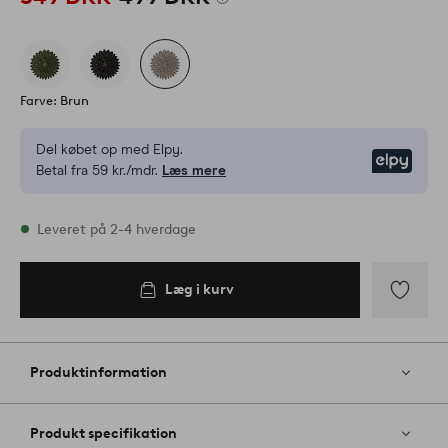
Farve: Brun
Del købet op med Elpy.
Elpy
Betal fra 59 kr./mdr.
Læs mere
På lager
Leveret på 2-4 hverdage
Læg i kurv
Tilføj
til
favoritter
Produktinformation
Produkt specifikation