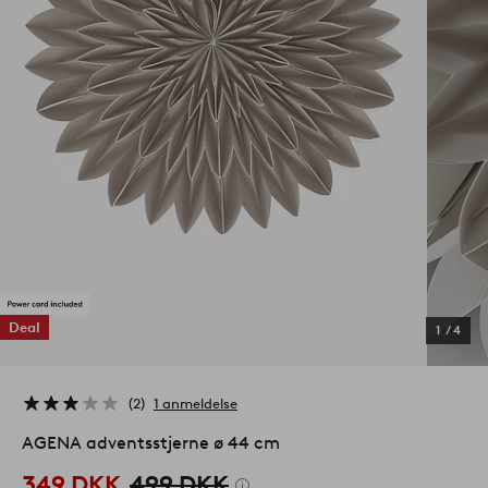
Deal
1
/
4
2
1 anmeldelse
AGENA adventsstjerne ø 44 cm
349 DKK
499 DKK