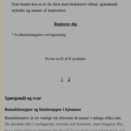
Som kunde hos os er du først med eksklusive tilbud, spændende
nyheder og masser af inspiration.
Registrer dig
* Se tilbudsbetingelser ved registrering
Du har set 81 af 81 produkter
1
2
Spørgsmål og svar
Bomuldstæpper og kludetæpper i hjemmet
Bomullsmattor är ett vanligt val eftersom de passar i många olika rum.
De används ofta i vardagsrum, sovrum och barnrum, men fungerar lika
bra i andra delar av hemmet där du vill ha en matta som känns mjuk och