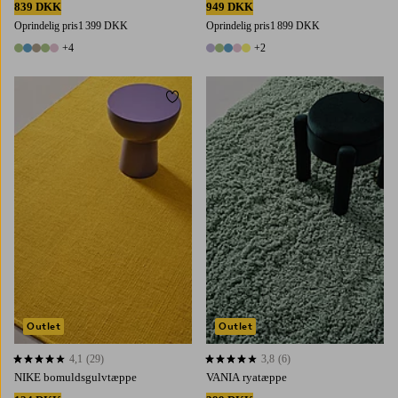
839 DKK
949 DKK
Oprindelig pris
1 399 DKK
Oprindelig pris
1 899 DKK
+4
+2
9 farver
7 farver
Tilføj til favoritter
Tilføj 
70X150
70X250
160X230
200X300
80X250
160X230
200X300
Outlet
Outlet
4,1
(29)
3,8
(6)
4,1 baseret på 29 bedømmelser
3,8 baseret på 6 bedømmelser
NIKE bomuldsgulvtæppe
VANIA ryatæppe