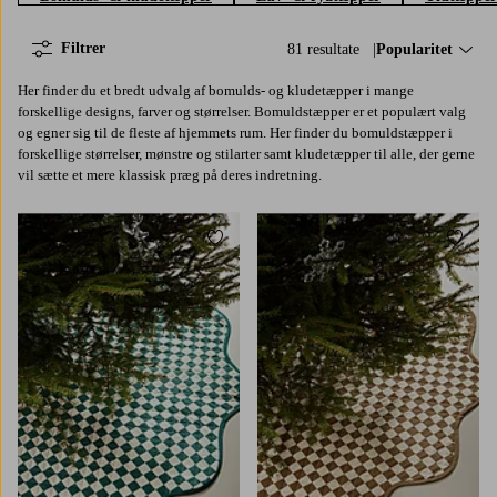
Filtrer
81 resultate
Sorter efter:
Popularitet
Her finder du et bredt udvalg af bomulds- og kludetæpper i mange
forskellige designs, farver og størrelser. Bomuldstæpper er et populært valg
og egner sig til de fleste af hjemmets rum. Her finder du bomuldstæpper i
forskellige størrelser, mønstre og stilarter samt kludetæpper til alle, der gerne
vil sætte et mere klassisk præg på deres indretning.
Tilføj til favoritter
Tilføj 