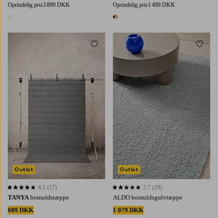
Oprindelig pris
3 899 DKK
Oprindelig pris
1 499 DKK
1 farve
1 farve
Tilføj til favoritter
Tilføj 
160X230
200X300
80X200
160X230
200X300
Outlet
Outlet
4,1
(17)
2,7
(19)
4,1 baseret på 17 bedømmelser
2,7 baseret på 19 bedømmelser
TANYA
bomuldstæppe
ALDO bomuldsgulvtæppe
689 DKK
1 079 DKK