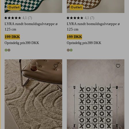
Outlet
Outlet
4,1
(7)
4,1
(7)
4,1 baseret på 7 bedømmelser
4,1 baseret på 7 bedømmelser
LYRA rundt bomuldsgulvtæppe ø
LYRA rundt bomuldsgulvtæppe ø
125 cm
125 cm
199 DKK
199 DKK
Oprindelig pris
399 DKK
Oprindelig pris
399 DKK
2 farver
2 farver
Tilføj til favoritter
Tilføj 