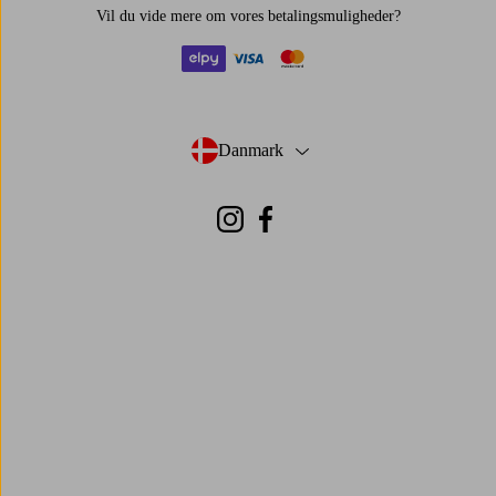
Vil du vide mere om
vores betalingsmuligheder
?
elpy
visa
mastercard
Danmark
- Vælg land
Instagram
Facebook