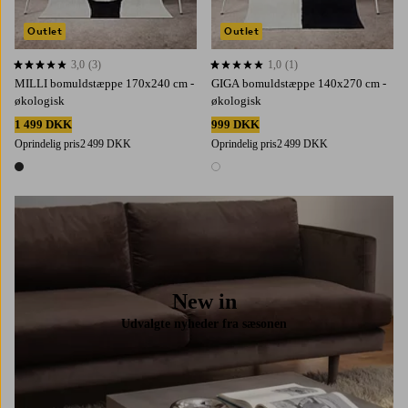
Outlet
Outlet
3,0
(3)
1,0
(1)
3,0 baseret på 3 bedømmelser
1,0 baseret på 1 bedømmelser
MILLI bomuldstæppe 170x240 cm -
GIGA bomuldstæppe 140x270 cm -
økologisk
økologisk
1 499 DKK
999 DKK
Oprindelig pris
2 499 DKK
Oprindelig pris
2 499 DKK
1 farve
1 farve
New in
Udvalgte nyheder fra sæsonen