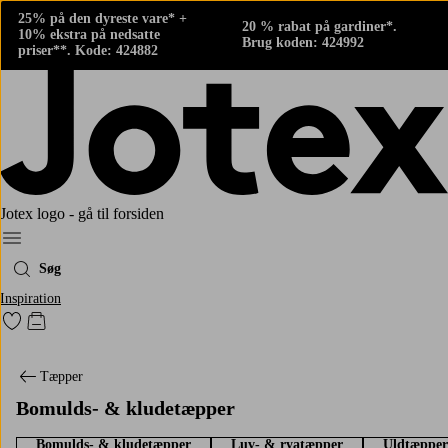
25% på den dyreste vare* +
20 % rabat på gardiner*.
10% ekstra på nedsatte
Brug koden: 424992
priser**. Kode: 424882
Jotex logo - gå til forsiden
Menu
Søg
Inspiration
Gå til favoritmarkerede produkter
Gå til indkøbskurven
Tæpper
Bomulds- & kludetæpper
Bomulds- & kludetæpper
Luv- & ryatæpper
Uldtæpper