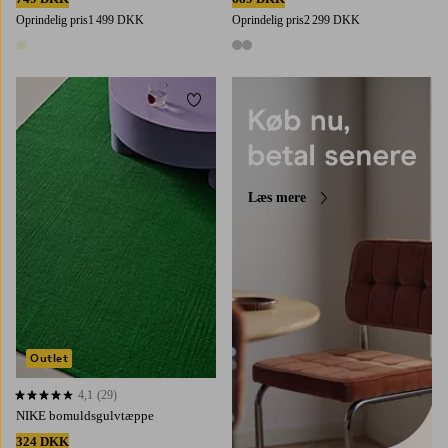
Oprindelig pris
1 499 DKK
Oprindelig pris
2 299 DKK
1 farve
2 farver
Tilføj til favoritter
70X150
70X250
160X230
200X300
Læs mere
Outlet
4,1
(29)
4,1 baseret på 29 bedømmelser
NIKE bomuldsgulvtæppe
324 DKK