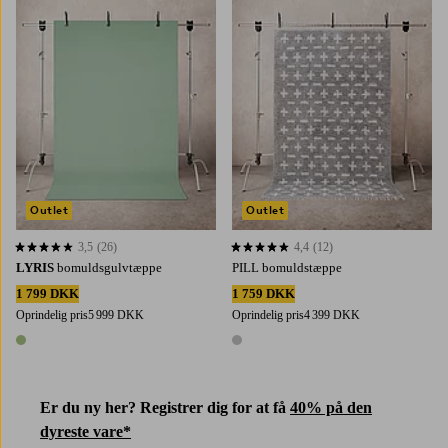
Outlet
Outlet
3,5
(26)
4,4
(12)
3,5 baseret på 26 bedømmelser
4,4 baseret på 12 bedømmelser
LYRIS
bomuldsgulvtæppe
PILL bomuldstæppe
1 799 DKK
1 759 DKK
Oprindelig pris
5 999 DKK
Oprindelig pris
4 399 DKK
1 farve
1 farve
Er du ny her? Registrer dig for at få
40% på den
dyreste vare*