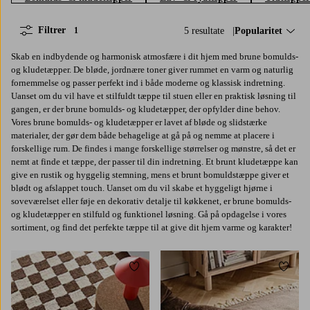
Filtrer
5 resultate
Sorter efter:
Popularitet
1
Skab en indbydende og harmonisk atmosfære i dit hjem med brune bomulds-
og kludetæpper. De bløde, jordnære toner giver rummet en varm og naturlig
fornemmelse og passer perfekt ind i både moderne og klassisk indretning.
Uanset om du vil have et stilfuldt tæppe til stuen eller en praktisk løsning til
gangen, er der brune bomulds- og kludetæpper, der opfylder dine behov.
Vores brune bomulds- og kludetæpper er lavet af bløde og slidstærke
materialer, der gør dem både behagelige at gå på og nemme at placere i
forskellige rum. De findes i mange forskellige størrelser og mønstre, så det er
nemt at finde et tæppe, der passer til din indretning. Et brunt kludetæppe kan
give en rustik og hyggelig stemning, mens et brunt bomuldstæppe giver et
blødt og afslappet touch. Uanset om du vil skabe et hyggeligt hjørne i
soveværelset eller føje en dekorativ detalje til køkkenet, er brune bomulds-
og kludetæpper en stilfuld og funktionel løsning. Gå på opdagelse i vores
sortiment, og find det perfekte tæppe til at give dit hjem varme og karakter!
Tilføj til favoritter
Tilføj 
80X300
170X240
200X300
70X150
70X200
70X300
160X230
200X300