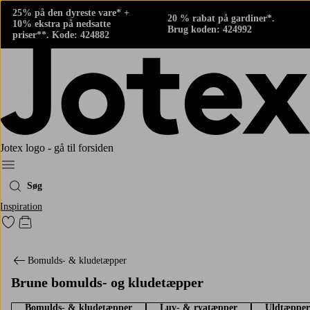
25% på den dyreste vare* +
20 % rabat på gardiner*.
10% ekstra på nedsatte
Brug koden: 424992
priser**. Kode: 424882
Jotex logo - gå til forsiden
Menu
Søg
Inspiration
Gå til favoritmarkerede produkter
Gå til indkøbskurven
Bomulds- & kludetæpper
Brune bomulds- og kludetæpper
Bomulds- & kludetæpper
Luv- & ryatæpper
Uldtæpper