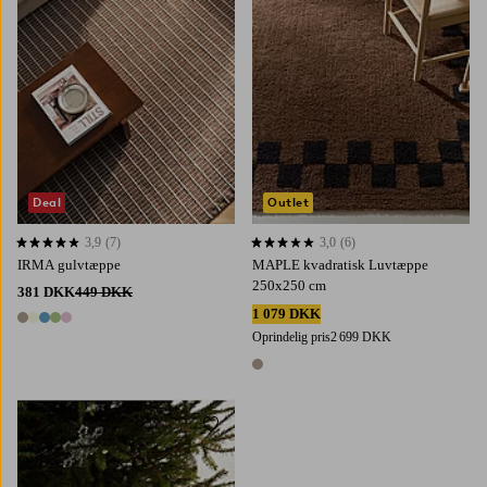
Deal
Outlet
3,9
(7)
3,0
(6)
3,9 baseret på 7 bedømmelser
3,0 baseret på 6 bedømmelser
IRMA gulvtæppe
MAPLE kvadratisk Luvtæppe
250x250 cm
381 DKK
449 DKK
1 079 DKK
5 farver
Oprindelig pris
2 699 DKK
1 farve
Tilføj til favoritter