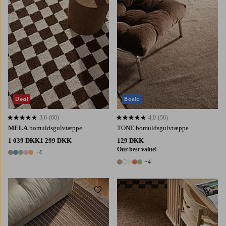
Deal
Basic
3,6
(60)
4,0
(56)
3,6 baseret på 60 bedømmelser
4,0 baseret på 56 bedømmelser
MELA
bomuldsgulvtæppe
TONE bomuldsgulvtæppe
1 039 DKK
1 299 DKK
129 DKK
Our best value!
+4
9 farver
+4
9 farver
Tilføj til favoritter
Tilføj 
80X150
160X230
200X300