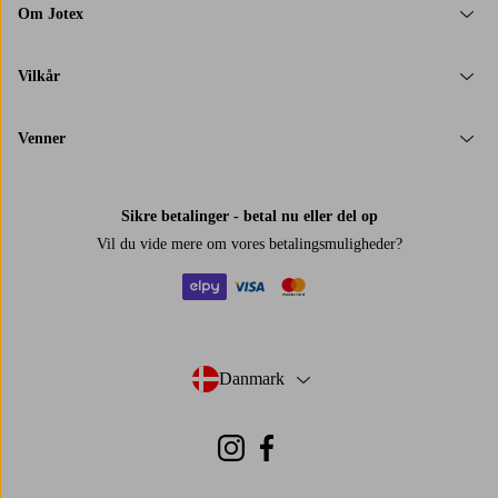
Om Jotex
Vilkår
Venner
Sikre betalinger - betal nu eller del op
Vil du vide mere om
vores betalingsmuligheder
?
elpy
visa
mastercard
Danmark
- Vælg land
Instagram
Facebook