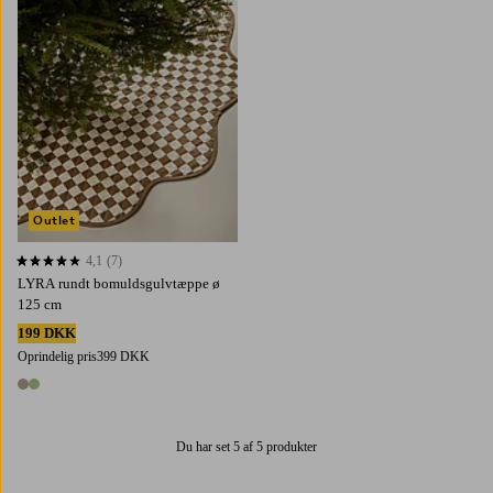
Outlet
4,1
(7)
4,1 baseret på 7 bedømmelser
LYRA rundt bomuldsgulvtæppe ø
125 cm
199 DKK
Oprindelig pris
399 DKK
2 farver
Du har set 5 af 5 produkter