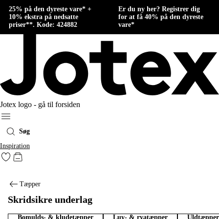
25% på den dyreste vare* +
Er du ny her? Registrer dig
10% ekstra på nedsatte
for at få 40% på den dyreste
priser**. Kode: 424882
vare*
Jotex logo - gå til forsiden
Menu
Søg
Inspiration
Gå til favoritmarkerede produkter
Gå til indkøbskurven
Tæpper
Skridsikre underlag
Bomulds- & kludetæpper
Luv- & ryatæpper
Uldtæpper