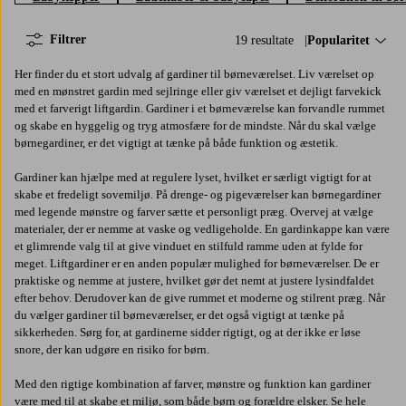
Filtrer
19 resultate
Sorter efter:
Popularitet
Her finder du et stort udvalg af gardiner til børneværelset. Liv værelset op
med en mønstret gardin med sejlringe eller giv værelset et dejligt farvekick
med et farverigt liftgardin. Gardiner i et børneværelse kan forvandle rummet
og skabe en hyggelig og tryg atmosfære for de mindste. Når du skal vælge
børnegardiner, er det vigtigt at tænke på både funktion og æstetik.
Gardiner kan hjælpe med at regulere lyset, hvilket er særligt vigtigt for at
skabe et fredeligt sovemiljø. På drenge- og pigeværelser kan børnegardiner
med legende mønstre og farver sætte et personligt præg. Overvej at vælge
materialer, der er nemme at vaske og vedligeholde. En gardinkappe kan være
et glimrende valg til at give vinduet en stilfuld ramme uden at fylde for
meget. Liftgardiner er en anden populær mulighed for børneværelser. De er
praktiske og nemme at justere, hvilket gør det nemt at justere lysindfaldet
efter behov. Derudover kan de give rummet et moderne og stilrent præg. Når
du vælger gardiner til børneværelser, er det også vigtigt at tænke på
sikkerheden. Sørg for, at gardinerne sidder rigtigt, og at der ikke er løse
snore, der kan udgøre en risiko for børn.
Med den rigtige kombination af farver, mønstre og funktion kan gardiner
være med til at skabe et miljø, som både børn og forældre elsker. Se hele