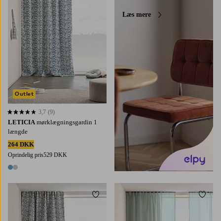
Læs mere
Outlet
3,7
(9)
3,7 baseret på 9 bedømmelser
LETICIA
mørklægningsgardin 1
længde
264 DKK
Oprindelig pris
529 DKK
2 farver
Tilføj til favoritter
Tilføj 
220
250
300
220
250
300