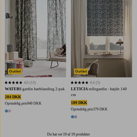
160
220
250
300
60
80
100
120
140
Outlet
Outlet
4,6
(13)
4,4
(5)
4,6 baseret på 13 bedømmelser
4,4 baseret på 5 bedømmelser
WATERS
gardin hørblanding 2-pak
LETICIA
rullegardin - højde 140
cm
284 DKK
189 DKK
Oprindelig pris
949 DKK
Oprindelig pris
379 DKK
2 farver
2 farver
Du har set 19 af 19 produkter