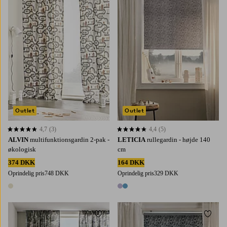
220
250
300
60
80
100
120
140
Outlet
Outlet
4,7
(3)
4,4
(5)
4,7 baseret på 3 bedømmelser
4,4 baseret på 5 bedømmelser
ALVIN
multifunktionsgardin 2-pak -
LETICIA
rullegardin - højde 140
økologisk
cm
374 DKK
164 DKK
Oprindelig pris
748 DKK
Oprindelig pris
329 DKK
1 farve
2 farver
Tilføj til favoritter
Tilføj 