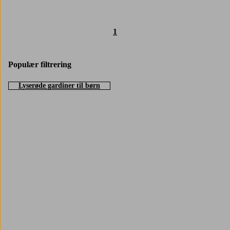
1
Populær filtrering
Lyserøde gardiner til børn
Trustpilot