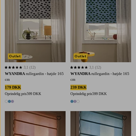
Outlet
Outlet
3,1
(12)
3,1
(12)
3,1 baseret på 12 bedømmelser
3,1 baseret på 12 bedømmelser
WYANDRA
rullegardin - højde 165
WYANDRA
rullegardin - højde 165
cm
cm
179 DKK
239 DKK
Oprindelig pris
599 DKK
Oprindelig pris
599 DKK
3 farver
3 farver
Tilføj til favoritter
Tilføj 
100
120
60
80
100
120
60
80