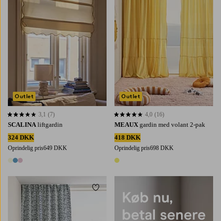
Outlet
Outlet
3,1
(7)
4,0
(16)
3,1 baseret på 7 bedømmelser
4,0 baseret på 16 bedømmelser
SCALINA
liftgardin
MEAUX
gardin med volant 2-pak
324 DKK
418 DKK
Oprindelig pris
649 DKK
Oprindelig pris
698 DKK
3 farver
1 farve
Tilføj til favoritter
220
250
300