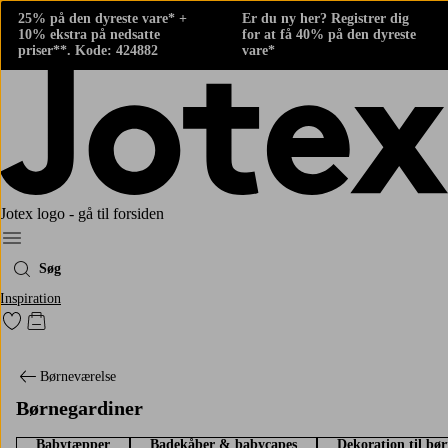
25% på den dyreste vare* +
Er du ny her? Registrer dig
10% ekstra på nedsatte
for at få 40% på den dyreste
priser**. Kode: 424882
vare*
Jotex logo - gå til forsiden
Menu
Søg
Inspiration
Gå til favoritmarkerede produkter
Gå til indkøbskurven
Børneværelse
Børnegardiner
Babytæpper
Badekåber & babycapes
Dekoration til bø