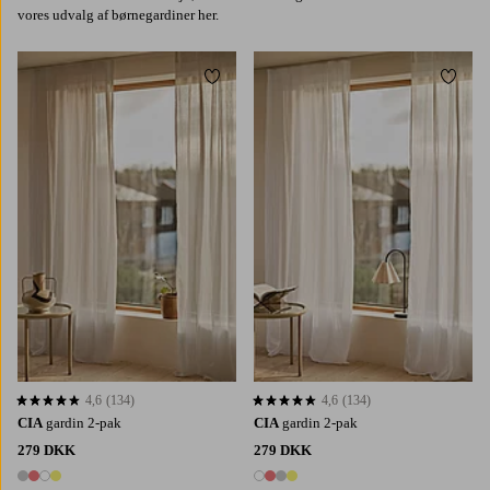
vores udvalg af børnegardiner her.
Tilføj til favoritter
Tilføj 
220
250
300
220
250
300
4,6
(134)
4,6
(134)
4,6 baseret på 134 bedømmelser
4,6 baseret på 134 bedømmelser
CIA
gardin 2-pak
CIA
gardin 2-pak
279 DKK
279 DKK
4 farver
4 farver