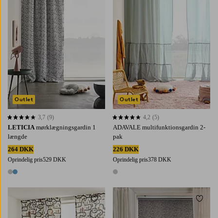
Outlet
Outlet
3,7
(9)
4,2
(5)
3,7 baseret på 9 bedømmelser
4,2 baseret på 5 bedømmelser
LETICIA
mørklægningsgardin 1
ADAVALE multifunktionsgardin 2-
længde
pak
264 DKK
226 DKK
Oprindelig pris
529 DKK
Oprindelig pris
378 DKK
2 farver
1 farve
Tilføj til favoritter
Tilføj 