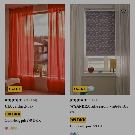
Tilføj til favoritter
Tilføj 
220
250
300
80
100
120
140
160
Outlet
Outlet
4,6
(134)
3,1
(12)
4,6 baseret på 134 bedømmelser
3,1 baseret på 12 bedømmelser
CIA
gardin 2-pak
WYANDRA
rullegardin - højde 165
cm
139 DKK
269 DKK
Oprindelig pris
279 DKK
Oprindelig pris
899 DKK
4 farver