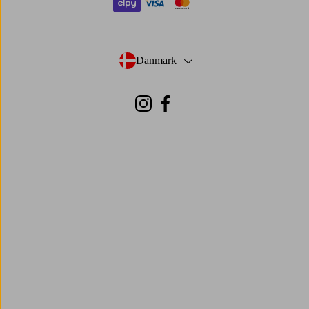
elpy
visa
mastercard
Danmark
- Vælg land
Instagram
Facebook