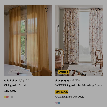
Tilføj til favoritter
Tilføj 
220
250
300
160
220
250
300
Outlet
4,6
(134)
4,6
(13)
4,6 baseret på 134 bedømmelser
4,6 baseret på 13 bedømmelser
CIA
gardin 2-pak
WATERS
gardin hørblanding 2-pak
449 DKK
194 DKK
Oprindelig pris
649 DKK
4 farver
2 farver