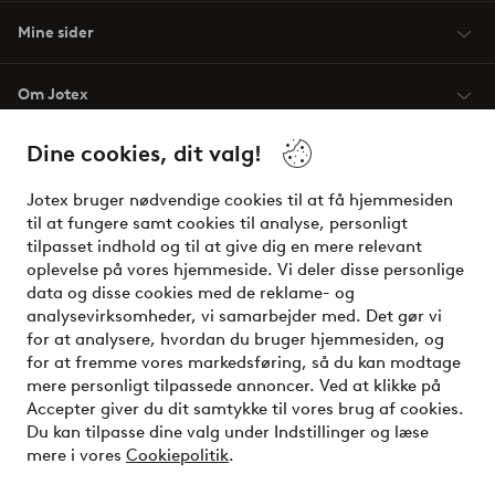
Mine sider
Om Jotex
Dine cookies, dit valg!
Vilkår
Jotex bruger nødvendige cookies til at få hjemmesiden
Venner
til at fungere samt cookies til analyse, personligt
tilpasset indhold og til at give dig en mere relevant
oplevelse på vores hjemmeside. Vi deler disse personlige
data og disse cookies med de reklame- og
Sikre betalinger - betal nu eller del op
analysevirksomheder, vi samarbejder med. Det gør vi
for at analysere, hvordan du bruger hjemmesiden, og
Vil du vide mere om
vores betalingsmuligheder
?
for at fremme vores markedsføring, så du kan modtage
elpy
mere personligt tilpassede annoncer. Ved at klikke på
Accepter giver du dit samtykke til vores brug af cookies.
Du kan tilpasse dine valg under Indstillinger og læse
mere i vores
Cookiepolitik
.
Danmark - Vælg land