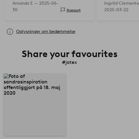
Amanda E —
2025-06-
Ingvild Clement
for at mørklæg
30
2025-03-22
Rapport
natten.
Oplysninger om bedømmelse
Share your favourites
#jotex