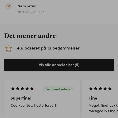
Nem retur
30 dages returret*
Det mener andre
4.6
baseret på
13
bedømmelser
Vis alle anmeldelser (5)
Verifierad købere
Superfine!
Fine
God kvalitet, flotte farver!
Meget fine! Lukk
mængde lys ind o
Har monteret en 