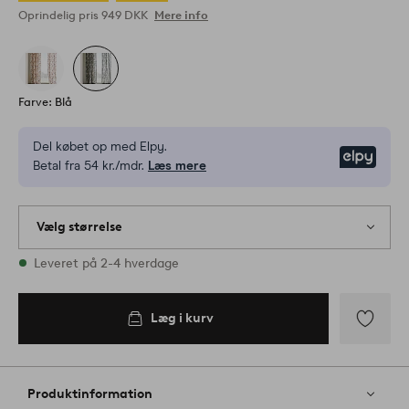
Oprindelig pris
949 DKK
Mere info
Farve: Blå
Del købet op med Elpy.
Elpy
Betal fra 54 kr./mdr.
Læs mere
Vælg størrelse
1 størrelser er på lager
Leveret på 2-4 hverdage
Læg i kurv
Tilføj
til
favoritter
Produktinformation