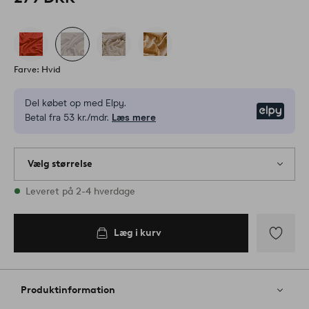
Farve: Hvid
Del købet op med Elpy.
Elpy
Betal fra 53 kr./mdr.
Læs mere
Vælg størrelse
2 størrelser er på lager
Leveret på 2-4 hverdage
Læg i kurv
Tilføj
til
favoritter
Produktinformation