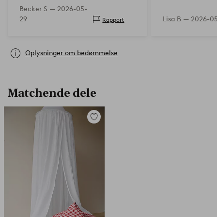
Becker S —
2026-05-
29
Lisa B —
2026-0
Rapport
Oplysninger om bedømmelse
Matchende dele
Tilføj
til
favoritter