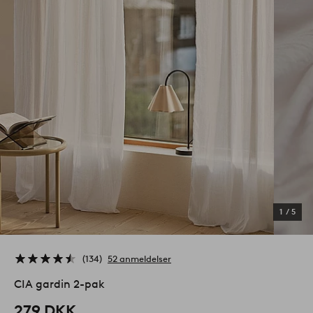
1
/
5
134
52 anmeldelser
CIA gardin 2-pak
279 DKK