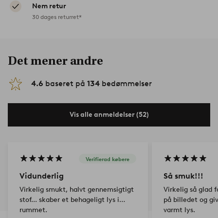
Nem retur
30 dages returret*
Det mener andre
4.6
baseret på
134
bedømmelser
Vis alle anmeldelser (52)
Verifierad købere
Vidunderlig
Så smuk!!!
Virkelig smukt, halvt gennemsigtigt
Virkelig så glad 
stof... skaber et behageligt lys i
på billedet og g
rummet.
varmt lys.