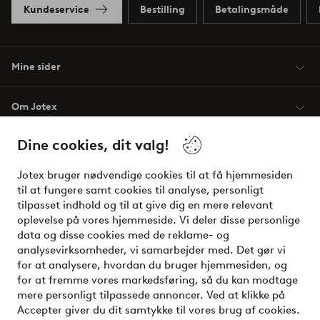
Kundeservice
Bestilling
Betalingsmåde
Mine sider
Om Jotex
Dine cookies, dit valg!
Vilkår
Jotex bruger nødvendige cookies til at få hjemmesiden
Venner
til at fungere samt cookies til analyse, personligt
tilpasset indhold og til at give dig en mere relevant
oplevelse på vores hjemmeside. Vi deler disse personlige
data og disse cookies med de reklame- og
Sikre betalinger - betal nu eller del op
analysevirksomheder, vi samarbejder med. Det gør vi
for at analysere, hvordan du bruger hjemmesiden, og
Vil du vide mere om
vores betalingsmuligheder
?
for at fremme vores markedsføring, så du kan modtage
elpy
mere personligt tilpassede annoncer. Ved at klikke på
Accepter giver du dit samtykke til vores brug af cookies.