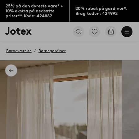
25% på den dyreste vare* +
20% rabat på gardiner*.
10% ekstra på nedsatte
Brug koden: 424992
priser**. Kode: 424882
Jotex
Gå
Gå
logo
til
til
-
favoritmarkerede
indkøbskur
gå
produkter
Børneværelse
Børnegardiner
til
forsiden
Tilbage