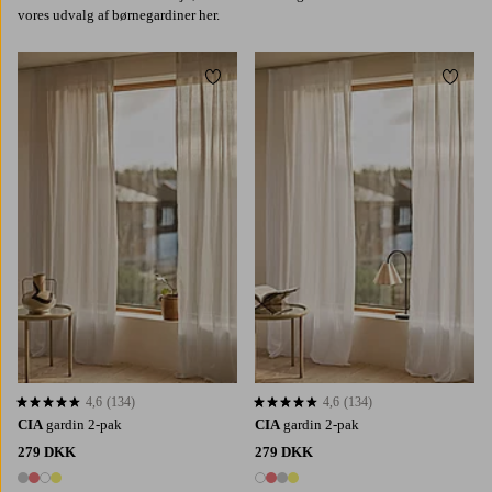
vores udvalg af børnegardiner her.
Tilføj til favoritter
Tilføj 
220
250
300
220
250
300
4,6
(134)
4,6
(134)
4,6 baseret på 134 bedømmelser
4,6 baseret på 134 bedømmelser
CIA
gardin 2-pak
CIA
gardin 2-pak
279 DKK
279 DKK
4 farver
4 farver