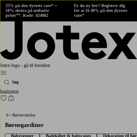
25% på den dyreste vare* +
Er du ny her? Registrer dig
10% ekstra på nedsatte
for at få 40% på den dyreste
priser**. Kode: 424882
vare*
Jotex logo - gå til forsiden
Menu
Søg
Inspiration
Gå til favoritmarkerede produkter
Gå til indkøbskurven
Børneværelse
Børnegardiner
Babytæpper
Badekåber & babycapes
Dekoration til bø