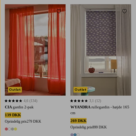
Tilføj til favoritter
Tilføj 
220
250
300
80
100
120
140
160
Outlet
Outlet
4,6
(134)
3,1
(12)
4,6 baseret på 134 bedømmelser
3,1 baseret på 12 bedømmelser
CIA
gardin 2-pak
WYANDRA
rullegardin - højde 165
cm
139 DKK
269 DKK
Oprindelig pris
279 DKK
Oprindelig pris
899 DKK
4 farver