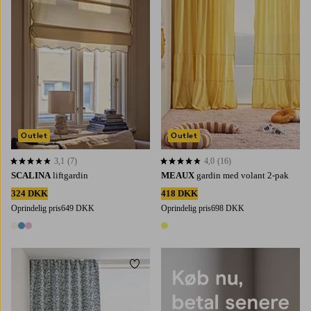
Outlet
Outlet
3,1
(7)
4,0
(16)
3,1 baseret på 7 bedømmelser
4,0 baseret på 16 bedømmelser
SCALINA
liftgardin
MEAUX
gardin med volant 2-pak
324 DKK
418 DKK
Oprindelig pris
649 DKK
Oprindelig pris
698 DKK
3 farver
1 farve
Tilføj til favoritter
220
250
300