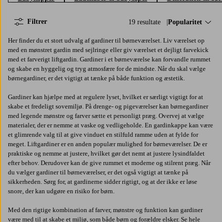
Filtrer
19 resultate
Sorter efter:
Popularitet
Her finder du et stort udvalg af gardiner til børneværelset. Liv værelset op
med en mønstret gardin med sejlringe eller giv værelset et dejligt farvekick
med et farverigt liftgardin. Gardiner i et børneværelse kan forvandle rummet
og skabe en hyggelig og tryg atmosfære for de mindste. Når du skal vælge
børnegardiner, er det vigtigt at tænke på både funktion og æstetik.
Gardiner kan hjælpe med at regulere lyset, hvilket er særligt vigtigt for at
skabe et fredeligt sovemiljø. På drenge- og pigeværelser kan børnegardiner
med legende mønstre og farver sætte et personligt præg. Overvej at vælge
materialer, der er nemme at vaske og vedligeholde. En gardinkappe kan være
et glimrende valg til at give vinduet en stilfuld ramme uden at fylde for
meget. Liftgardiner er en anden populær mulighed for børneværelser. De er
praktiske og nemme at justere, hvilket gør det nemt at justere lysindfaldet
efter behov. Derudover kan de give rummet et moderne og stilrent præg. Når
du vælger gardiner til børneværelser, er det også vigtigt at tænke på
sikkerheden. Sørg for, at gardinerne sidder rigtigt, og at der ikke er løse
snore, der kan udgøre en risiko for børn.
Med den rigtige kombination af farver, mønstre og funktion kan gardiner
være med til at skabe et miljø, som både børn og forældre elsker. Se hele