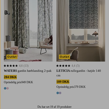
160
220
250
300
60
80
100
120
140
Outlet
Outlet
4,6
(13)
4,4
(5)
4,6 baseret på 13 bedømmelser
4,4 baseret på 5 bedømmelser
WATERS
gardin hørblanding 2-pak
LETICIA
rullegardin - højde 140
cm
284 DKK
189 DKK
Oprindelig pris
949 DKK
Oprindelig pris
379 DKK
2 farver
2 farver
Du har set 19 af 19 produkter