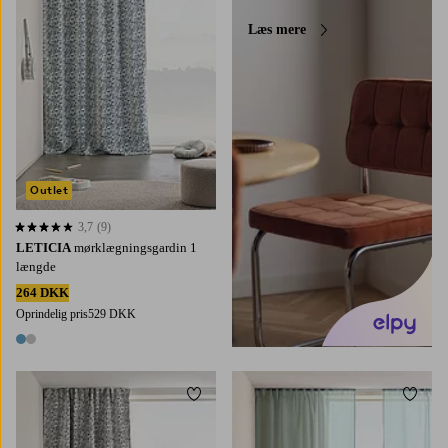
Læs mere
Outlet
3,7
(9)
3,7 baseret på 9 bedømmelser
LETICIA
mørklægningsgardin 1
længde
264 DKK
Oprindelig pris
529 DKK
2 farver
Tilføj til favoritter
Tilføj 
220
250
300
220
250
300