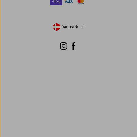
elpy
visa
mastercard
Danmark
- Vælg land
Instagram
Facebook