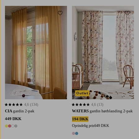
Tilføj til favoritter
Tilføj 
220
250
300
160
220
250
300
Outlet
4,6
(134)
4,6
(13)
4,6 baseret på 134 bedømmelser
4,6 baseret på 13 bedømmelser
CIA
gardin 2-pak
WATERS
gardin hørblanding 2-pak
449 DKK
194 DKK
Oprindelig pris
649 DKK
4 farver
2 farver