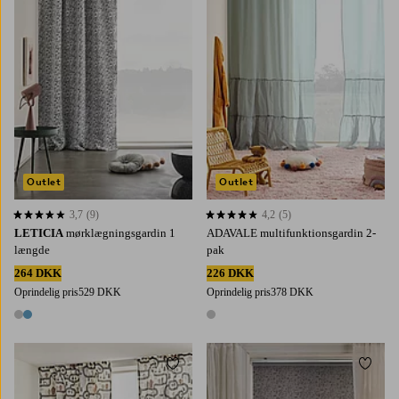
Outlet
Outlet
3,7
(9)
4,2
(5)
3,7 baseret på 9 bedømmelser
4,2 baseret på 5 bedømmelser
LETICIA
mørklægningsgardin 1
ADAVALE multifunktionsgardin 2-
længde
pak
264 DKK
226 DKK
Oprindelig pris
529 DKK
Oprindelig pris
378 DKK
2 farver
1 farve
Tilføj til favoritter
Tilføj 