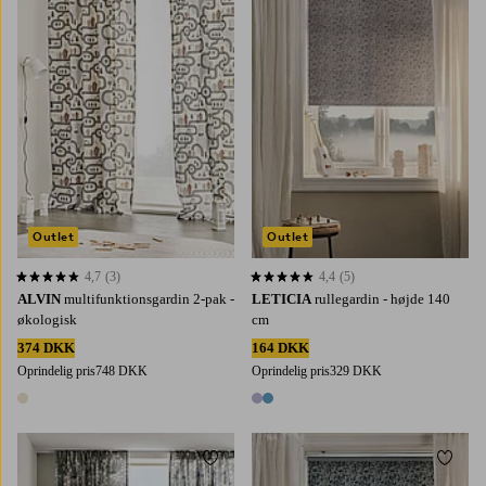
220
250
300
60
80
100
120
140
Outlet
Outlet
4,7
(3)
4,4
(5)
4,7 baseret på 3 bedømmelser
4,4 baseret på 5 bedømmelser
ALVIN
multifunktionsgardin 2-pak -
LETICIA
rullegardin - højde 140
økologisk
cm
374 DKK
164 DKK
Oprindelig pris
748 DKK
Oprindelig pris
329 DKK
1 farve
2 farver
Tilføj til favoritter
Tilføj 