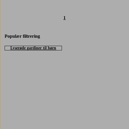
1
Populær filtrering
Lyserøde gardiner til børn
Trustpilot