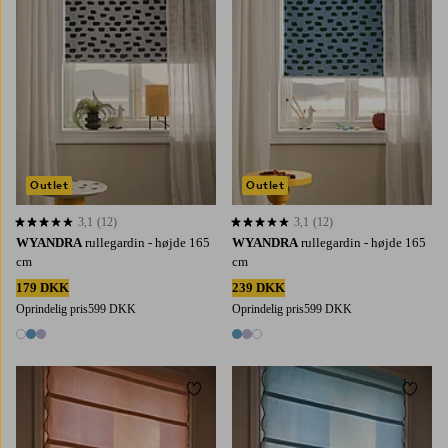
Outlet
Outlet
3,1
(12)
3,1
(12)
3,1 baseret på 12 bedømmelser
3,1 baseret på 12 bedømmelser
WYANDRA
rullegardin - højde 165
WYANDRA
rullegardin - højde 165
cm
cm
179 DKK
239 DKK
Oprindelig pris
599 DKK
Oprindelig pris
599 DKK
3 farver
3 farver
Tilføj til favoritter
Tilføj 
100
120
60
80
100
120
60
80