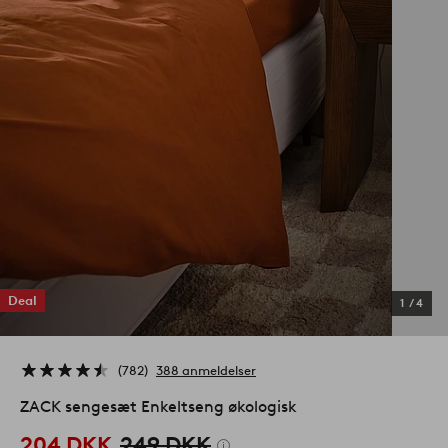
Deal
1
/
4
782
388 anmeldelser
ZACK sengesæt Enkeltseng økologisk
204 DKK
249 DKK