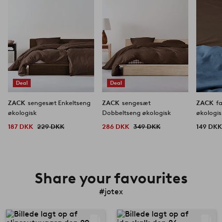
Deal
Deal
ZACK
sengesæt Enkeltseng
ZACK
sengesæt
ZACK
f
økologisk
Dobbeltseng økologisk
økologis
187 DKK
229 DKK
286 DKK
349 DKK
149 DK
Share your favourites
#jotex