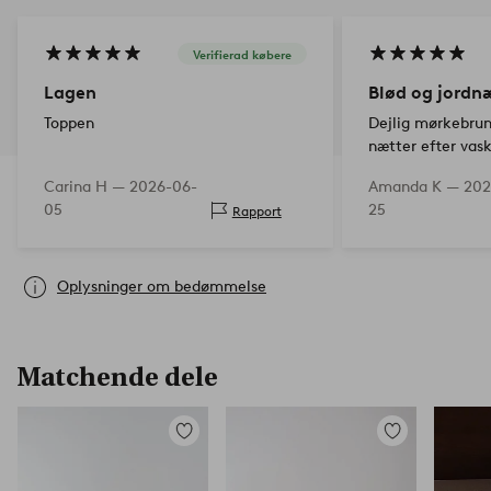
Verifierad købere
Lagen
Blød og jordn
Toppen
Dejlig mørkebrun
nætter efter vask
efter længere tids
Carina H —
2026-06-
Amanda K —
202
blive blødt, da 
05
25
Rapport
Jeg anbefaler de
Oplysninger om bedømmelse
Matchende dele
Tilføj
Tilføj
til
til
favoritter
favoritter