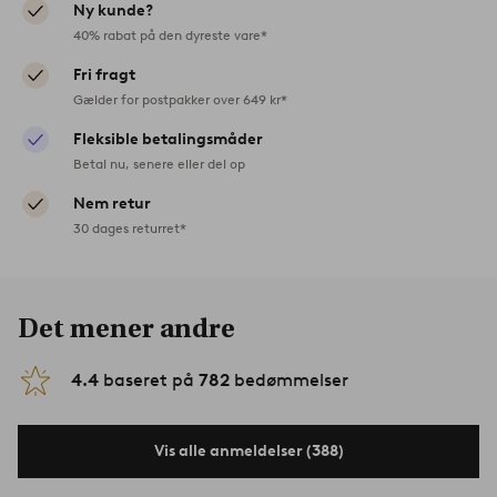
Ny kunde?
40% rabat på den dyreste vare*
Fri fragt
Gælder for postpakker over 649 kr*
Fleksible betalingsmåder
Betal nu, senere eller del op
Nem retur
30 dages returret*
Det mener andre
4.4
baseret på
782
bedømmelser
Vis alle anmeldelser (388)