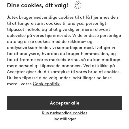
Dine cookies, dit valg!
Vilkår
Jotex bruger nødvendige cookies til at få hjemmesiden
Venner
til at fungere samt cookies til analyse, personligt
tilpasset indhold og til at give dig en mere relevant
oplevelse på vores hjemmeside. Vi deler disse personlige
data og disse cookies med de reklame- og
Sikre betalinger - betal nu eller del op
analysevirksomheder, vi samarbejder med. Det gør vi
for at analysere, hvordan du bruger hjemmesiden, og
Vil du vide mere om
vores betalingsmuligheder
?
for at fremme vores markedsføring, så du kan modtage
elpy
mere personligt tilpassede annoncer. Ved at klikke på
Accepter giver du dit samtykke til vores brug af cookies.
Du kan tilpasse dine valg under Indstillinger og læse
mere i vores
Cookiepolitik
.
Danmark - Vælg land
Accepter alle
Instagram
Facebook
Kun nødvendige cookies
Åbn
Indstillinger
chatb