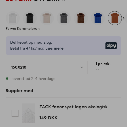
Farve: Karamelbrun
Del købet op med Elpy.
Elpy
Betal fra 47 kr./mdr.
Læs mere
1 pr. stk.
150X210
På lager
Leveret på 2-4 hverdage
Suppler med
ZACK faconsyet lagen økologisk
149 DKK