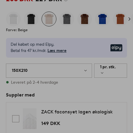
Farve: Beige
Del købet op med Elpy.
Elpy
Betal fra 47 kr./mdr.
Læs mere
1 pr. stk.
150X210
På lager
Leveret på 2-4 hverdage
Suppler med
ZACK faconsyet lagen økologisk
149 DKK