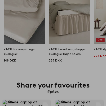
Deal
ZACK
faconsyet lagen
ZACK
flæset sengetæppe
ZACK
d
økologisk
økologisk højde 45 cm
228 DK
149 DKK
229 DKK
Share your favourites
#jotex