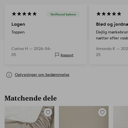
Verifierad købere
Lagen
Blød og jordn
Toppen
Dejlig mørkebrun
nætter efter vask
efter længere tids
Carina H —
2026-06-
Amanda K —
202
blive blødt, da 
05
25
Rapport
Jeg anbefaler de
Oplysninger om bedømmelse
Matchende dele
Tilføj
Tilføj
til
til
favoritter
favoritter