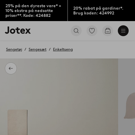
25% på den dyreste vare* +
20% rabat på gardiner*.
10% ekstra på nedsatte
Brug koden: 424992
priser**. Kode: 424882
Jotex
Gå
Gå
logo
til
til
-
favoritmarkerede
indkøbskur
gå
produkter
Sengetøj
Sengesæt
Enkeltseng
til
forsiden
Tilbage