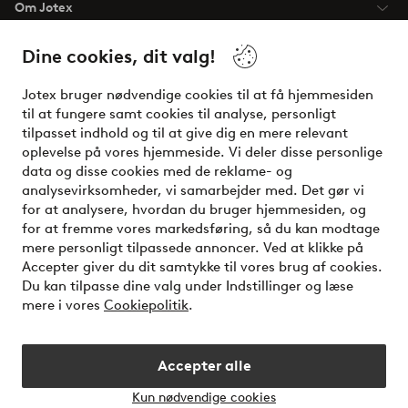
Om Jotex
Dine cookies, dit valg!
Vilkår
Jotex bruger nødvendige cookies til at få hjemmesiden
Venner
til at fungere samt cookies til analyse, personligt
tilpasset indhold og til at give dig en mere relevant
oplevelse på vores hjemmeside. Vi deler disse personlige
data og disse cookies med de reklame- og
Sikre betalinger - betal nu eller del op
analysevirksomheder, vi samarbejder med. Det gør vi
for at analysere, hvordan du bruger hjemmesiden, og
Vil du vide mere om
vores betalingsmuligheder
?
for at fremme vores markedsføring, så du kan modtage
elpy
mere personligt tilpassede annoncer. Ved at klikke på
Accepter giver du dit samtykke til vores brug af cookies.
Du kan tilpasse dine valg under Indstillinger og læse
mere i vores
Cookiepolitik
.
Danmark - Vælg land
Accepter alle
Instagram
Facebook
Kun nødvendige cookies
Åbn