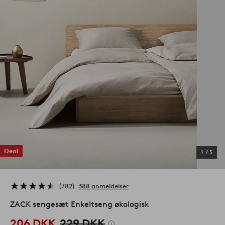
Deal
1
/
5
782
388 anmeldelser
ZACK sengesæt Enkeltseng økologisk
206 DKK
229 DKK