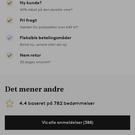
Ny kunde?
40% rabat på den dyreste vare*
Fri fragt
Gælder for postpakker over 649 kr*
Fleksible betalingsmåder
Betal nu, senere eller del op
Nem retur
30 dages returret*
Det mener andre
4.4
baseret på
782
bedømmelser
Vis alle anmeldelser (388)