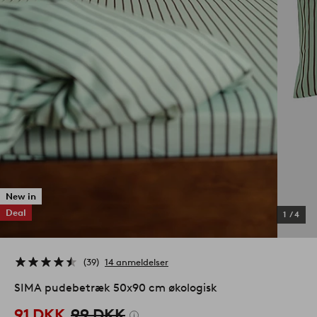
New in
Deal
1
/
4
39
14 anmeldelser
SIMA pudebetræk 50x90 cm økologisk
91 DKK
99 DKK