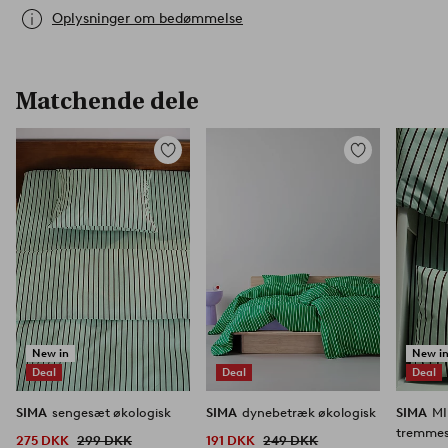
Oplysninger om bedømmelse
Matchende dele
Tilføj
Tilføj
til
til
favoritter
favoritter
New in
New i
Deal
Deal
Deal
SIMA
sengesæt økologisk
SIMA
dynebetræk økologisk
SIMA
MI
tremmes
275 DKK
299 DKK
191 DKK
249 DKK