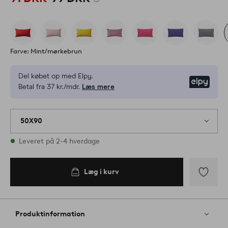
Farve: Mint/mørkebrun
Del købet op med Elpy.
Elpy
Betal fra 37 kr./mdr.
Læs mere
50X90
På lager
Leveret på 2-4 hverdage
Læg i kurv
Læg i
kurv
Tilføj
til
favoritter
Produktinformation