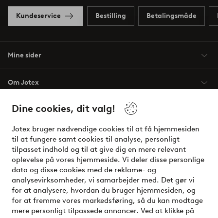
Kundeservice
Bestilling
Betalingsmåde
Mine sider
Om Jotex
Dine cookies, dit valg!
Vilkår
Jotex bruger nødvendige cookies til at få hjemmesiden
Venner
til at fungere samt cookies til analyse, personligt
tilpasset indhold og til at give dig en mere relevant
oplevelse på vores hjemmeside. Vi deler disse personlige
data og disse cookies med de reklame- og
Sikre betalinger - betal nu eller del op
analysevirksomheder, vi samarbejder med. Det gør vi
for at analysere, hvordan du bruger hjemmesiden, og
Vil du vide mere om
vores betalingsmuligheder
?
for at fremme vores markedsføring, så du kan modtage
elpy
mere personligt tilpassede annoncer. Ved at klikke på