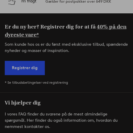
Fri fragt
Gælder for postpakker over 649 DKK
Er du ny her? Registrer dig for at få
40% på den
dyreste vare*
Som kunde hos os er du først med eksklusive tilbud, spændende
nyheder og masser af inspiration.
Registrer dig
* Se tilbudsbetingelser ved registrering
Vi hjælper dig
I vores FAQ finder du svarene på de mest almindelige
spørgsmål. Her finder du også information om, hvordan du
nemmest kontakter os.