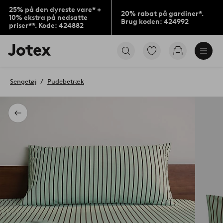
25% på den dyreste vare* +
20% rabat på gardiner*.
10% ekstra på nedsatte
Brug koden: 424992
priser**. Kode: 424882
Jotex
Gå
Gå
logo
til
til
-
favoritmarkerede
indkøbskur
gå
produkter
Sengetøj
Pudebetræk
til
forsiden
Tilbage