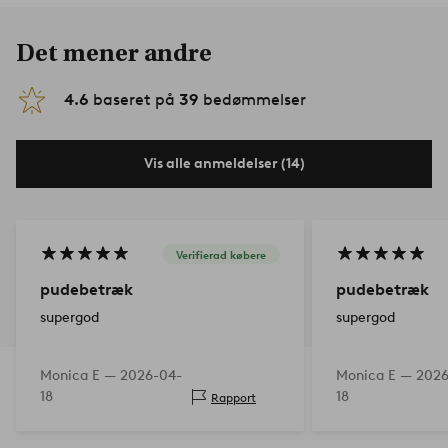
Det mener andre
4.6
baseret på
39
bedømmelser
Vis alle anmeldelser (14)
Verifierad købere
pudebetræk
pudebetræk
supergod
supergod
Monica E —
2026-04-
Monica E —
2026
18
18
Rapport