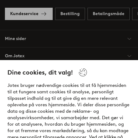
Kundeservice
Bestilling
Betalingsmåde
Mine sider
Om Jotex
Dine cookies, dit valg!
Vilkår
Jotex bruger nødvendige cookies til at få hjemmesiden
Venner
til at fungere samt cookies til analyse, personligt
tilpasset indhold og til at give dig en mere relevant
oplevelse på vores hjemmeside. Vi deler disse personlige
data og disse cookies med de reklame- og
Sikre betalinger - betal nu eller del op
analysevirksomheder, vi samarbejder med. Det gør vi
for at analysere, hvordan du bruger hjemmesiden, og
Vil du vide mere om
vores betalingsmuligheder
?
for at fremme vores markedsføring, så du kan modtage
elpy
mere personligt tilpassede annoncer. Ved at klikke på