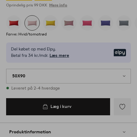
Oprindelig pris
99 DKK
Mere info
Farve: Hvid/tomatrød
Del købet op med Elpy.
Elpy
Betal fra 34 kr./mdr.
Læs mere
50X90
På lager
Leveret på 2-4 hverdage
Læg i kurv
Læg i
kurv
Tilføj
til
favoritter
Produktinformation