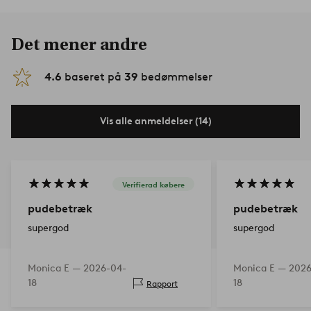
Det mener andre
4.6
baseret på
39
bedømmelser
Vis alle anmeldelser (14)
Verifierad købere
pudebetræk
pudebetræk
supergod
supergod
Monica E —
2026-04-
Monica E —
2026
18
18
Rapport