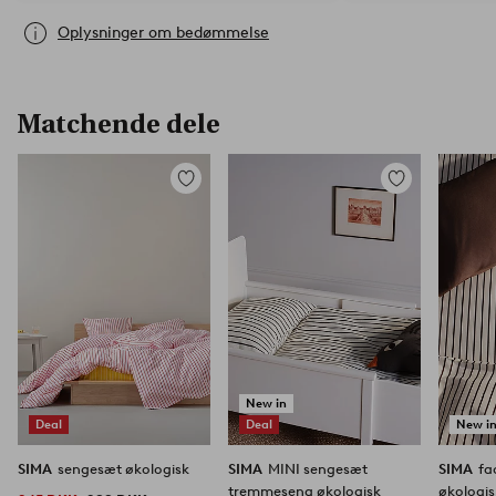
Oplysninger om bedømmelse
Matchende dele
Tilføj
Tilføj
til
til
favoritter
favoritter
New in
Deal
Deal
New i
SIMA
sengesæt økologisk
SIMA
MINI sengesæt
SIMA
fa
tremmeseng økologisk
økologis