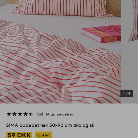
1
/
4
39
14 anmeldelser
SIMA pudebetræk 50x90 cm økologisk
59 DKK
Outlet