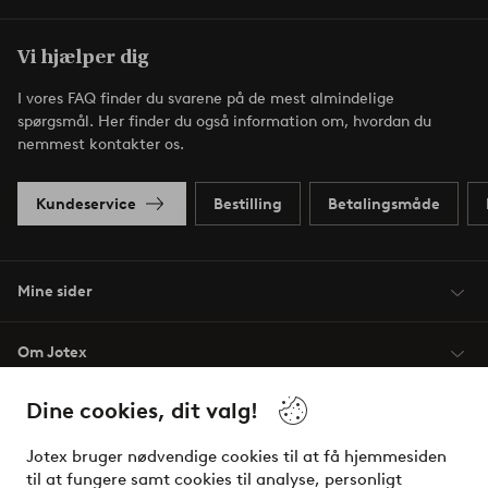
Vi hjælper dig
I vores FAQ finder du svarene på de mest almindelige
spørgsmål. Her finder du også information om, hvordan du
nemmest kontakter os.
Kundeservice
Bestilling
Betalingsmåde
Mine sider
Om Jotex
Dine cookies, dit valg!
Vilkår
Jotex bruger nødvendige cookies til at få hjemmesiden
Venner
til at fungere samt cookies til analyse, personligt