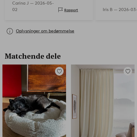
Carina J —
2026-05-
02
Iris B —
2026-03
Rapport
Oplysninger om bedømmelse
Matchende dele
Tilføj
Tilføj
til
til
favoritter
favorit