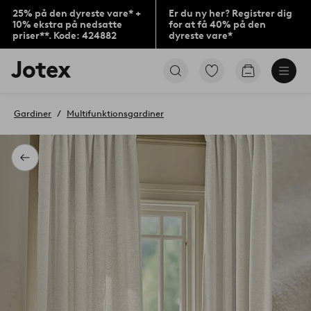
25% på den dyreste vare* +
Er du ny her? Registrer dig
10% ekstra på nedsatte
for at få 40% på den
priser**. Kode: 424882
dyreste vare*
Jotex
Gå
Gå
logo
til
til
-
favoritmarkerede
indkøbskur
gå
produkter
Gardiner
Multifunktionsgardiner
til
forsiden
Tilbage