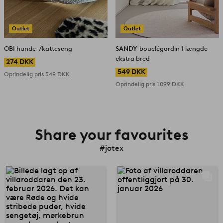
Outlet
Outlet
OBI hunde-/katteseng
SANDY
bouclégardin 1 længde
ekstra bred
274 DKK
549 DKK
Oprindelig pris
549 DKK
Oprindelig pris
1 099 DKK
Share your favourites
#jotex