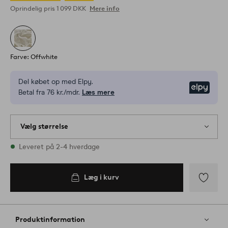
Oprindelig pris
1 099 DKK
Mere info
Farve: Offwhite
Del købet op med Elpy.
Elpy
Betal fra 76 kr./mdr.
Læs mere
Vælg størrelse
2 størrelser er på lager
Leveret på 2-4 hverdage
Læg i kurv
Tilføj
til
favoritter
Produktinformation