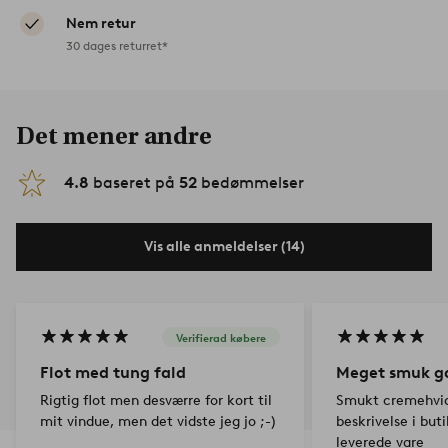
Nem retur
30 dages returret*
Det mener andre
4.8
baseret på
52
bedømmelser
Vis alle anmeldelser (14)
Verifierad købere
Flot med tung fald
Meget smuk g
Rigtig flot men desværre for kort til
Smukt cremehvid,
mit vindue, men det vidste jeg jo ;-)
beskrivelse i but
leverede vare