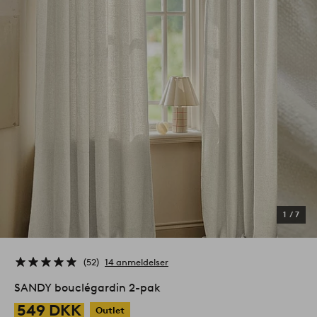
1
/
7
52
14 anmeldelser
SANDY bouclégardin 2-pak
549 DKK
Outlet