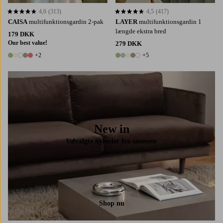
4,6
(313)
4,5
(417)
4,6 baseret på 313 bedømmelser
4,5 baseret på 417 bedømmelser
CAISA
multifunktionsgardin 2-pak
LAYER
multifunktionsgardin 1
længde ekstra bred
179 DKK
Our best value!
279 DKK
+2
+5
7 farver
10 farver
New in
Udvalgte nyheder fra sæsonen
Shop nu