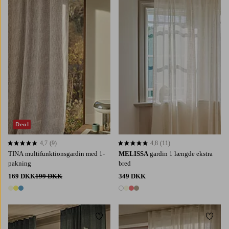
160
220
250
300
220
250
300
Deal
4,7
(9)
4,8
(11)
4,7 baseret på 9 bedømmelser
4,8 baseret på 11 bedømmelser
TINA multifunktionsgardin med 1-
MELISSA
gardin 1 længde ekstra
pakning
bred
169 DKK
199 DKK
349 DKK
3 farver
4 farver
Tilføj til favoritter
Tilføj 