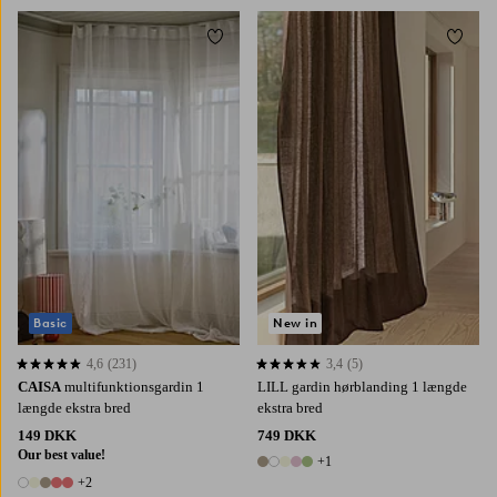
Tilføj til favoritter
Tilføj 
220
250
300
220
250
300
Basic
New in
4,6
(231)
3,4
(5)
4,6 baseret på 231 bedømmelser
3,4 baseret på 5 bedømmelser
CAISA
multifunktionsgardin 1
LILL gardin hørblanding 1 længde
længde ekstra bred
ekstra bred
149 DKK
749 DKK
Our best value!
+1
6 farver
+2
7 farver