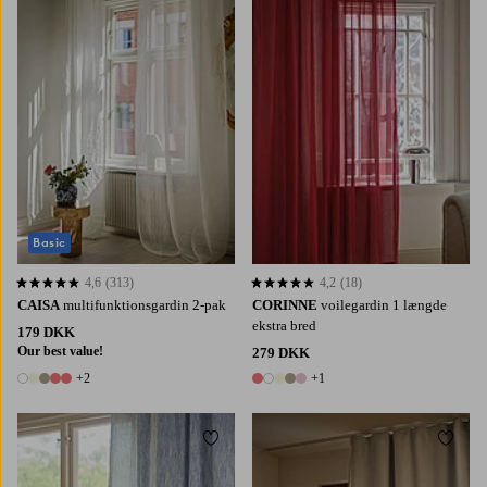
220
250
300
220
250
300
Basic
4,6
(313)
4,2
(18)
4,6 baseret på 313 bedømmelser
4,2 baseret på 18 bedømmelser
CAISA
multifunktionsgardin 2-pak
CORINNE
voilegardin 1 længde
ekstra bred
179 DKK
Our best value!
279 DKK
+2
+1
7 farver
6 farver
Tilføj til favoritter
Tilføj 
160
220
250
300
220
250
300