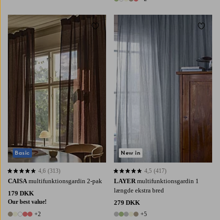
7 farver
Tilføj til favoritter
Tilføj 
220
250
300
220
250
300
Basic
New in
4,6
(313)
4,5
(417)
4,6 baseret på 313 bedømmelser
4,5 baseret på 417 bedømmelser
CAISA
multifunktionsgardin 2-pak
LAYER
multifunktionsgardin 1
længde ekstra bred
179 DKK
Our best value!
279 DKK
+2
+5
7 farver
10 farver