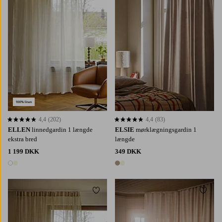
4,4
(202)
4,4
(83)
4,4 baseret på 202 bedømmelser
4,4 baseret på 83 bedømmelser
ELLEN
linnedgardin 1 længde
ELSIE
mørklægningsgardin 1
ekstra bred
længde
1 199 DKK
349 DKK
2 farver
2 farver
Tilføj til favoritter
Tilføj 
220
250
300
220
250
300