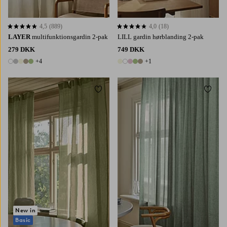
4,5
(889)
4,0
(18)
4,5 baseret på 889 bedømmelser
4,0 baseret på 18 bedømmelser
LAYER
multifunktionsgardin 2-pak
LILL gardin hørblanding 2-pak
279 DKK
749 DKK
+4
+1
9 farver
6 farver
Tilføj til favoritter
Tilføj 
220
250
300
220
250
300
New in
Basic