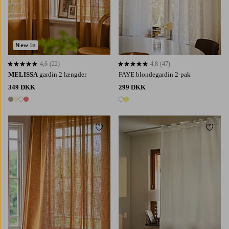
New in
4,6
(22)
4,8
(47)
4,6 baseret på 22 bedømmelser
4,8 baseret på 47 bedømmelser
MELISSA
gardin 2 længder
FAYE blondegardin 2-pak
349 DKK
299 DKK
4 farver
2 farver
Tilføj til favoritter
Tilføj 
220
250
300
220
250
300