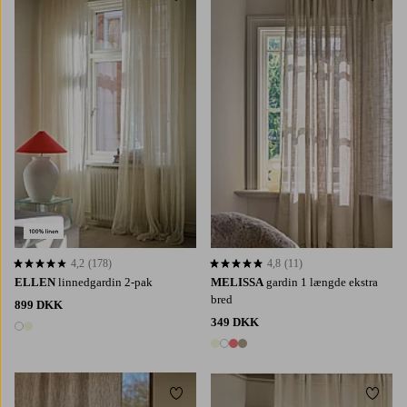
220
250
300
220
250
300
4,2
(178)
4,8
(11)
4,2 baseret på 178 bedømmelser
4,8 baseret på 11 bedømmelser
ELLEN
linnedgardin 2-pak
MELISSA
gardin 1 længde ekstra
bred
899 DKK
349 DKK
2 farver
4 farver
Tilføj til favoritter
Tilføj 