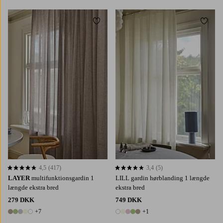
Tilføj til favoritter
Tilføj 
220
250
300
220
250
300
4,5
(417)
3,4
(5)
4,5 baseret på 417 bedømmelser
3,4 baseret på 5 bedømmelser
LAYER
multifunktionsgardin 1
LILL gardin hørblanding 1 længde
længde ekstra bred
ekstra bred
279 DKK
749 DKK
+7
+1
12 farver
6 farver