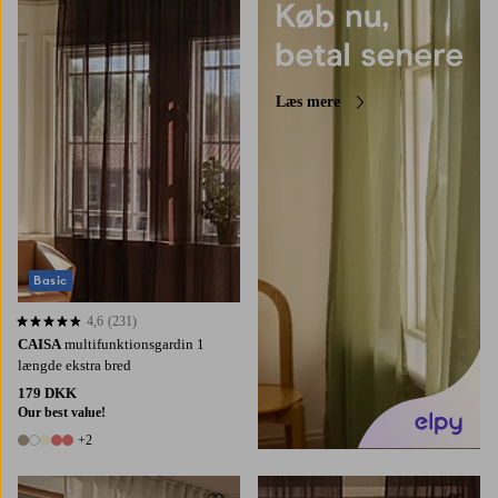
220
250
300
Læs mere
Basic
4,6
(231)
4,6 baseret på 231 bedømmelser
CAISA
multifunktionsgardin 1
længde ekstra bred
179 DKK
Our best value!
+2
7 farver