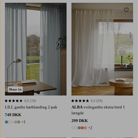
Tilføj til favoritter
Tilføj 
220
250
300
220
250
300
New in
4,0
(18)
4,4
(64)
4,0 baseret på 18 bedømmelser
4,4 baseret på 64 bedømmelser
LILL gardin hørblanding 2-pak
ALBA
voilegardin ekstra bred 1
længde
749 DKK
299 DKK
+1
6 farver
+2
7 farver