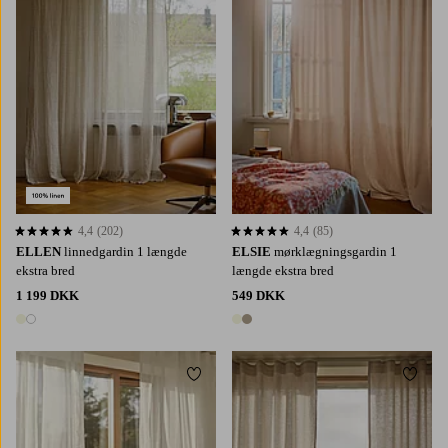
4,4
(202)
4,4
(85)
4,4 baseret på 202 bedømmelser
4,4 baseret på 85 bedømmelser
ELLEN
linnedgardin 1 længde
ELSIE
mørklægningsgardin 1
ekstra bred
længde ekstra bred
1 199 DKK
549 DKK
2 farver
2 farver
Tilføj til favoritter
Tilføj 
220
250
300
220
250
300