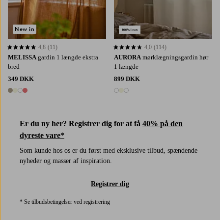
New in
4,8
(11)
4,0
(114)
4,8 baseret på 11 bedømmelser
4,0 baseret på 114 bedømmelser
MELISSA
gardin 1 længde ekstra
AURORA
mørklægningsgardin hør
bred
1 længde
349 DKK
899 DKK
4 farver
3 farver
Er du ny her? Registrer dig for at få
40% på den
dyreste vare*
Som kunde hos os er du først med eksklusive tilbud, spændende
nyheder og masser af inspiration.
Registrer dig
* Se tilbudsbetingelser ved registrering