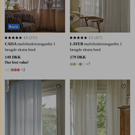
Basic
4,6
(231)
4,5
(417)
4,6 baseret på 231 bedømmelser
4,5 baseret på 417 bedømmelser
CAISA
multifunktionsgardin 1
LAYER
multifunktionsgardin 1
længde ekstra bred
længde ekstra bred
149 DKK
279 DKK
Our best value!
+7
12 farver
+2
7 farver
Tilføj til favoritter
Tilføj 
220
250
300
220
250
300