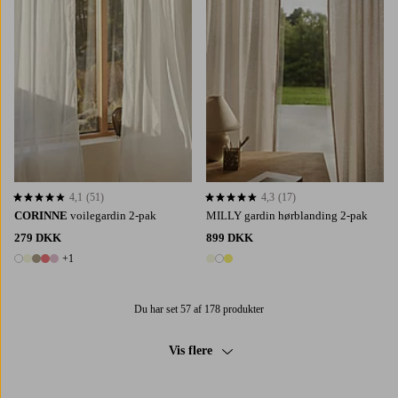
4,1
(51)
4,3
(17)
4,1 baseret på 51 bedømmelser
4,3 baseret på 17 bedømmelser
CORINNE
voilegardin 2-pak
MILLY gardin hørblanding 2-pak
279 DKK
899 DKK
+1
6 farver
3 farver
Du har set 57 af 178 produkter
Vis flere