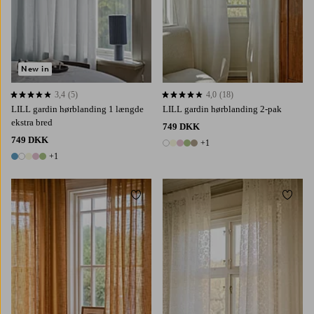
New in
3,4
(5)
4,0
(18)
3,4 baseret på 5 bedømmelser
4,0 baseret på 18 bedømmelser
LILL gardin hørblanding 1 længde
LILL gardin hørblanding 2-pak
ekstra bred
749 DKK
749 DKK
+1
6 farver
+1
6 farver
Tilføj til favoritter
Tilføj 
220
250
300
220
250
300