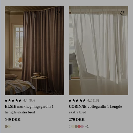
Tilføj til favoritter
Tilføj 
220
250
300
220
250
300
4,4
(85)
4,2
(18)
4,4 baseret på 85 bedømmelser
4,2 baseret på 18 bedømmelser
ELSIE
mørklægningsgardin 1
CORINNE
voilegardin 1 længde
længde ekstra bred
ekstra bred
549 DKK
279 DKK
+1
2 farver
6 farver