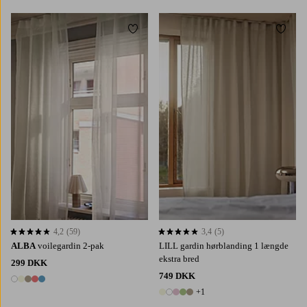
Tilføj til favoritter
Tilføj 
220
250
300
220
250
300
4,2
(59)
3,4
(5)
4,2 baseret på 59 bedømmelser
3,4 baseret på 5 bedømmelser
ALBA
voilegardin 2-pak
LILL gardin hørblanding 1 længde
ekstra bred
299 DKK
749 DKK
5 farver
+1
6 farver