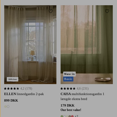
Tilføj til favoritter
Tilføj 
220
250
300
220
250
300
New in
Basic
4,2
(178)
4,6
(231)
4,2 baseret på 178 bedømmelser
4,6 baseret på 231 bedømmelser
ELLEN
linnedgardin 2-pak
CAISA
multifunktionsgardin 1
længde ekstra bred
899 DKK
179 DKK
2 farver
Our best value!
+2