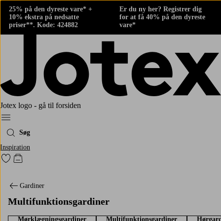
25% på den dyreste vare* +
Er du ny her? Registrer dig
10% ekstra på nedsatte
for at få 40% på den dyreste
priser**. Kode: 424882
vare*
Jotex logo - gå til forsiden
Menu
Søg
Inspiration
Gå til favoritmarkerede produkter
Gå til indkøbskurven
Gardiner
Multifunktionsgardiner
Mørklægningsgardiner
Multifunktionsgardiner
Hørgard