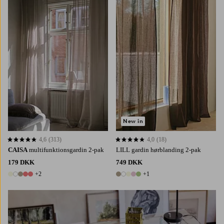
220
250
300
220
250
300
New in
4,6
(313)
4,0
(18)
4,6 baseret på 313 bedømmelser
4,0 baseret på 18 bedømmelser
CAISA
multifunktionsgardin 2-pak
LILL gardin hørblanding 2-pak
179 DKK
749 DKK
+2
+1
7 farver
6 farver