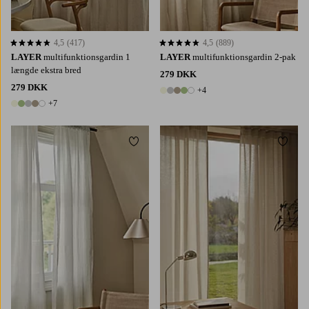
4,5
(417)
4,5
(889)
4,5 baseret på 417 bedømmelser
4,5 baseret på 889 bedømmelser
LAYER
multifunktionsgardin 1
LAYER
multifunktionsgardin 2-pak
længde ekstra bred
279 DKK
279 DKK
+4
9 farver
+7
12 farver
Tilføj til favoritter
Tilføj 
220
250
300
220
250
300