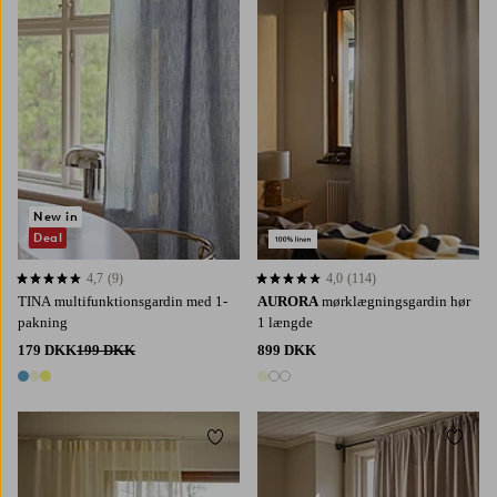
New in
Deal
4,7
(9)
4,0
(114)
4,7 baseret på 9 bedømmelser
4,0 baseret på 114 bedømmelser
TINA multifunktionsgardin med 1-
AURORA
mørklægningsgardin hør
pakning
1 længde
179 DKK
199 DKK
899 DKK
3 farver
3 farver
Tilføj til favoritter
Tilføj 
220
250
300
220
250
300