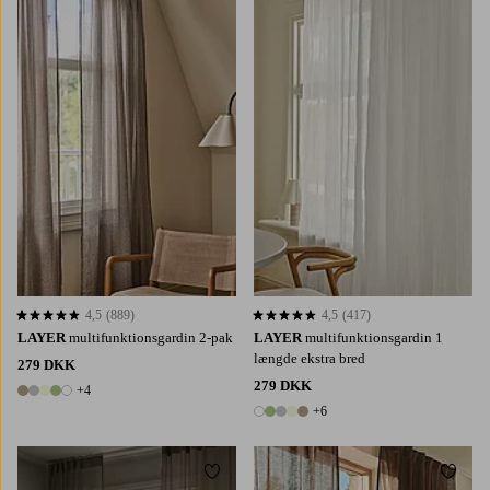
220
250
300
220
250
300
4,5
(889)
4,5
(417)
4,5 baseret på 889 bedømmelser
4,5 baseret på 417 bedømmelser
LAYER
multifunktionsgardin 2-pak
LAYER
multifunktionsgardin 1
længde ekstra bred
279 DKK
279 DKK
+4
9 farver
+6
11 farver
Tilføj til favoritter
Tilføj 