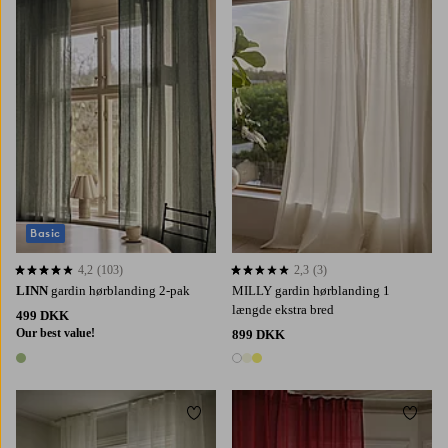
220
250
300
220
250
300
Basic
4,2
(103)
2,3
(3)
4,2 baseret på 103 bedømmelser
2,3 baseret på 3 bedømmelser
LINN
gardin hørblanding 2-pak
MILLY gardin hørblanding 1
længde ekstra bred
499 DKK
Our best value!
899 DKK
1 farve
3 farver
Tilføj til favoritter
Tilføj 