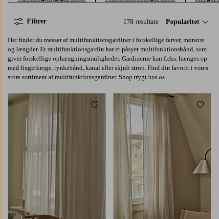
Filtrer
178 resultate
Sorter efter:
Popularitet
Her finder du masser af multifunktionsgardiner i forskellige farver, mønstre
og længder. Et multifunktionsgardin har et påsyet multifunktionsbånd, som
giver forskellige ophængningsmuligheder. Gardinerne kan f.eks. hænges op
med fingerkroge, rynkebånd, kanal eller skjult strop. Find din favorit i vores
store sortiment af multifunktionsgardiner. Shop trygt hos os.
Tilføj til favoritter
Tilføj 
220
250
300
220
250
300