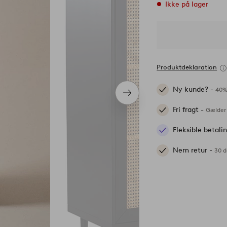
Ikke på lager
Produktdeklaration
Ny kunde? -
40%
Næste
produkt
Fri fragt -
Gælder 
Fleksible betal
Nem retur -
30 d