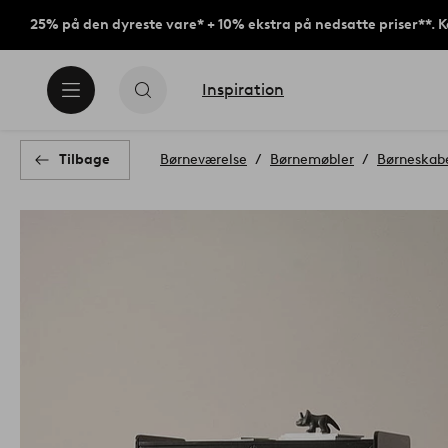
25% på den dyreste vare* + 10% ekstra på nedsatte priser**. 
Inspiration
Tilbage
Børneværelse
Børnemøbler
Børneskabe