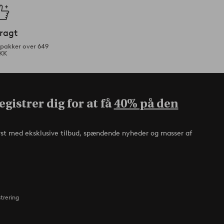
fragt
tpakker over 649
KK
gistrer dig for at få
40% på den
rst med eksklusive tilbud, spændende nyheder og masser af
strering