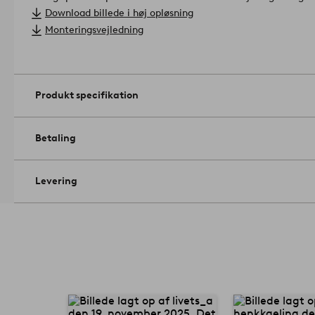
Samlevejledning medfølger. Bøjler medfølger ikke.
FSC-certifi
Download billede i høj opløsning
består af træ, som er fra et ansvarsfuldt skovbrug, der tager h
Monteringsvejledning
Licensnummer og testinstitut: FSC-C166447 SGS.
Materiale: Fy
Størrelse: Højde 160 cm, bredde 100 cm, dybde 47 cm. Frihøjd
Maks. vægt: 10 kg/hylde, 100 kg på toppen.
Rengøring: Aftørres med en let fugtet klud.
Produkt specifikation
Tip/råd: Suppler garderobeskabet med børnebøjler, så du kan 
bøjlestangen.
Artikelnummer: 1670480-01-0
Betaling
Levering