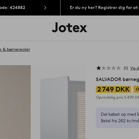
Kode: 424882
Er du ny her? Registrer dig for a
Jotex
logo
-
gå
til
 & børnereoler
forsiden
1
Vis d
SALVADOR børneg
2 749 DKK
O
Oprindelig pris
5 499 
Del købet op med E
Betal fra 262 kr./md