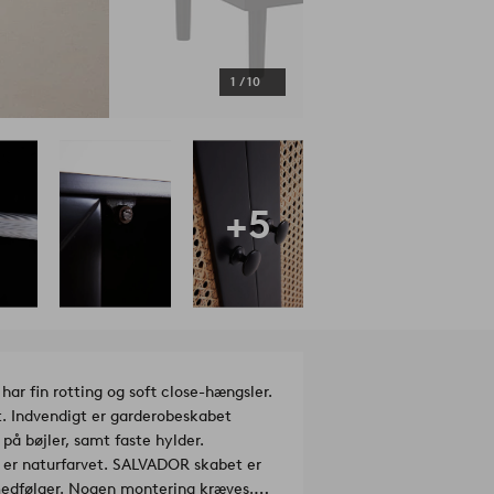
1
/
10
+5
har fin rotting og soft close-hængsler.
. Indvendigt er garderobeskabet
på bøjler, samt faste hylder.
 er naturfarvet. SALVADOR skabet er
 medfølger. Nogen montering kræves.