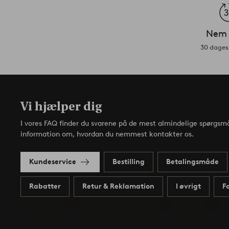
Nem 
30 dages 
Vi hjælper dig
I vores FAQ finder du svarene på de mest almindelige spørgsmå
information om, hvordan du nemmest kontakter os.
Kundeservice
Bestilling
Betalingsmåde
Rabatter
Retur & Reklamation
I øvrigt
F