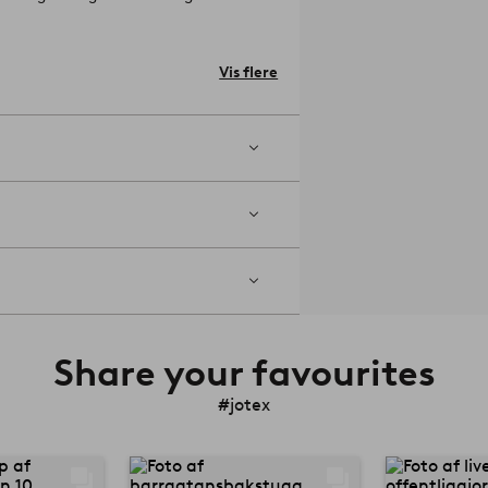
ceret produkt, hvilket indebærer, at det
ensyn til mennesker og miljø.
rretræ, rotting, MDF og metal.
Vis flere
e under møbel: 15,5 cm.
hænge tøjet på
Share your favourites
#jotex