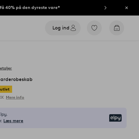
t få 40% på den dyreste vare*
Luk
Log ind
Gå
Gå
til
til
favoritmarkerede
indkøbsk
produkter
etaljer
arderobeskab
utlet
DKK
Mere info
lpy.
Elpy
r.
Læs mere