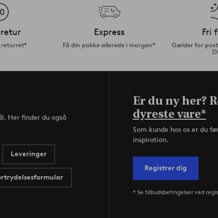
retur
Express
Fri 
returret*
Få din pakke allerede i morgen*
Gælder for pos
D
Er du ny her? Re
dyreste vare*
l. Her finder du også
Som kunde hos os er du fø
inspiration.
Leveringer
Registrer dig
ortrydelsesformular
* Se tilbudsbetingelser ved regi