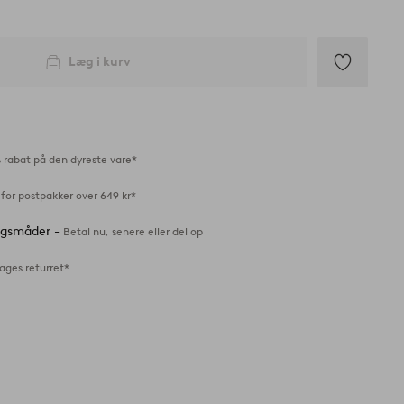
Læg i kurv
Tilføj
til
favoritter
 rabat på den dyreste vare*
for postpakker over 649 kr*
ingsmåder -
Betal nu, senere eller del op
ages returret*