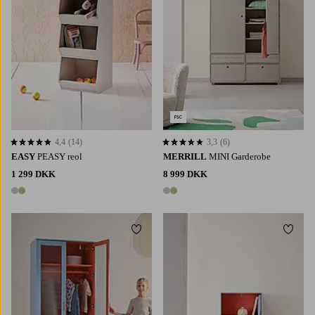
4,4
(14)
3,3
(6)
4,4 baseret på 14 bedømmelser
3,3 baseret på 6 bedømmelser
EASY
PEASY reol
MERRILL
MINI Garderobe
1 299 DKK
8 999 DKK
2 farver
2 farver
Tilføj til favoritter
Tilføj 