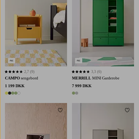
2,7
(9)
3,3
(6)
2,7 baseret på 9 bedømmelser
3,3 baseret på 6 bedømmelser
CAMPO
sengebord
MERRILL
MINI Garderobe
1 199 DKK
7 999 DKK
5 farver
2 farver
Tilføj til favoritter
Tilføj 