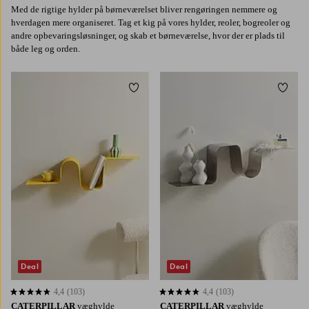
Med de rigtige hylder på børneværelset bliver rengøringen nemmere og
hverdagen mere organiseret. Tag et kig på vores hylder, reoler, bogreoler og
andre opbevaringsløsninger, og skab et børneværelse, hvor der er plads til
både leg og orden.
Tilføj til favoritter
Tilføj 
Deal
Deal
4,4
(103)
4,4
(103)
4,4 baseret på 103 bedømmelser
4,4 baseret på 103 bedømmelser
CATERPILLAR
væghylde
CATERPILLAR
væghylde