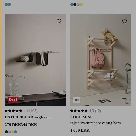
2 farver
4 farver
Tilføj til favoritter
Tilføj 
Deal
4,4
(103)
4,3
(12)
4,4 baseret på 103 bedømmelser
4,3 baseret på 12 bedømmelser
CATERPILLAR
væghylde
COLE
MINI
tøjstativ/entreopbevaring børn
279 DKK
349 DKK
1 099 DKK
4 farver