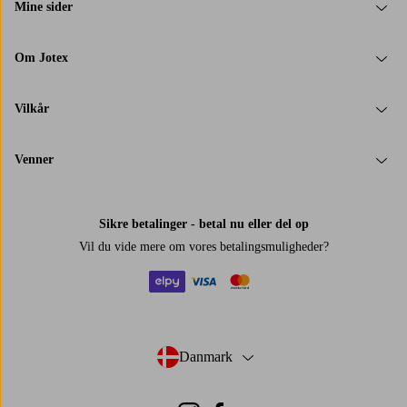
Mine sider
Om Jotex
Vilkår
Venner
Sikre betalinger - betal nu eller del op
Vil du vide mere om
vores betalingsmuligheder
?
elpy
visa
mastercard
Danmark
- Vælg land