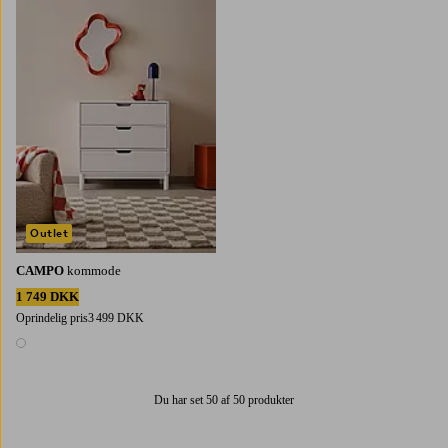
Outlet
CAMPO
kommode
1 749 DKK
Oprindelig pris
3 499 DKK
1 farve
Du har set 50 af 50 produkter