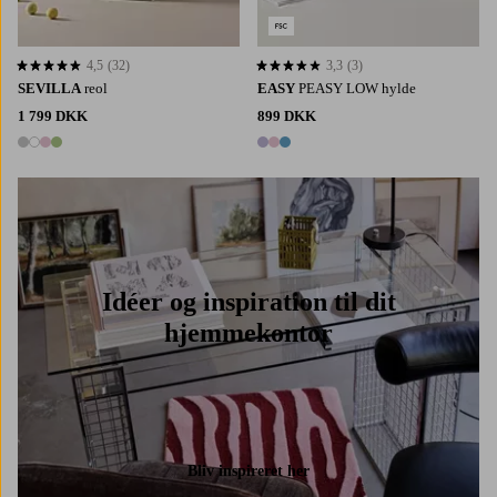
4,5
(32)
3,3
(3)
4,5 baseret på 32 bedømmelser
3,3 baseret på 3 bedømmelser
SEVILLA
reol
EASY
PEASY LOW hylde
1 799 DKK
899 DKK
4 farver
3 farver
Idéer og inspiration til dit
hjemmekontor
Bliv inspireret her