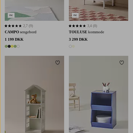
2,7
(9)
3,4
(8)
2,7 baseret på 9 bedømmelser
3,4 baseret på 8 bedømmelser
CAMPO
sengebord
TOULUSE
kommode
1 199 DKK
3 299 DKK
5 farver
2 farver
Tilføj til favoritter
Tilføj 