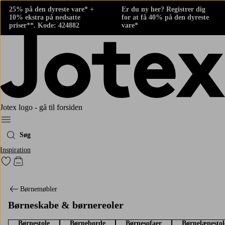
25% på den dyreste vare* +
Er du ny her? Registrer dig
10% ekstra på nedsatte
for at få 40% på den dyreste
priser**. Kode: 424882
vare*
Jotex logo - gå til forsiden
Menu
Søg
Inspiration
Gå til favoritmarkerede produkter
Gå til indkøbskurven
Børnemøbler
Børneskabe & børnereoler
Børnestole
Børneborde
Børnesofaer
Børnelænestol