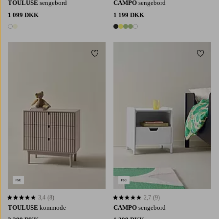
TOULUSE
sengebord
CAMPO
sengebord
1 099 DKK
1 199 DKK
2 farver
5 farver
Tilføj til favoritter
Tilføj 
3,4
(8)
2,7
(9)
3,4 baseret på 8 bedømmelser
2,7 baseret på 9 bedømmelser
TOULUSE
kommode
CAMPO
sengebord