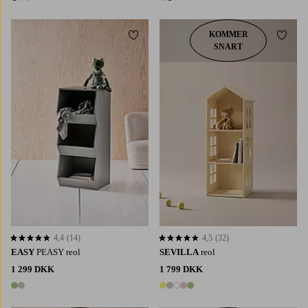
3 farver
3 farver
KOMMER
Tilføj til favoritter
Tilføj 
SNART
4,4
(14)
4,5
(32)
4,4 baseret på 14 bedømmelser
4,5 baseret på 32 bedømmelser
EASY
PEASY reol
SEVILLA
reol
1 299 DKK
1 799 DKK
2 farver
5 farver