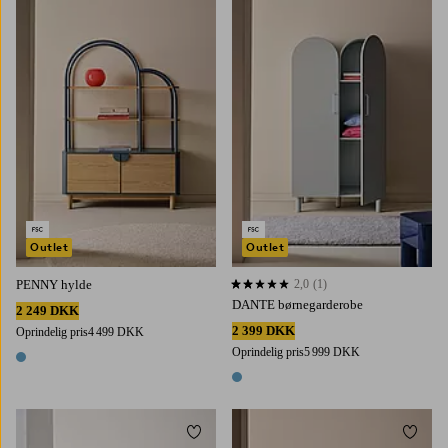
Outlet
Outlet
PENNY hylde
2,0
(1)
2,0 baseret på 1 bedømmelser
DANTE børnegarderobe
2 249 DKK
2 399 DKK
Oprindelig pris
4 499 DKK
Oprindelig pris
5 999 DKK
1 farve
1 farve
Tilføj til favoritter
Tilføj 