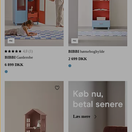
4,0
(1)
BIBBI
børneboghylde
4,0 baseret på 1 bedømmelser
BIBBI
Garderobe
2 699 DKK
6 899 DKK
1 farve
1 farve
Tilføj til favoritter
Læs mere