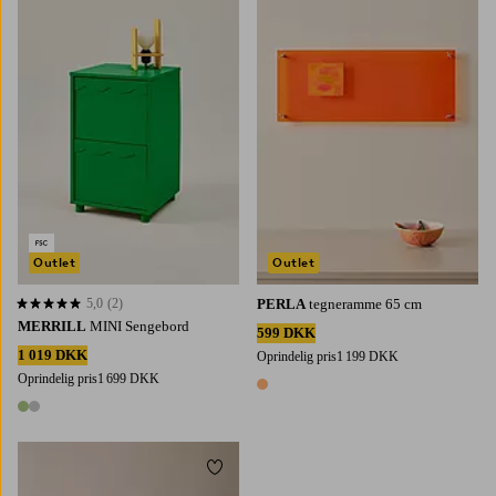
Outlet
Outlet
5,0
(2)
PERLA
tegneramme 65 cm
5,0 baseret på 2 bedømmelser
MERRILL
MINI Sengebord
599 DKK
1 019 DKK
Oprindelig pris
1 199 DKK
Oprindelig pris
1 699 DKK
1 farve
2 farver
Tilføj til favoritter