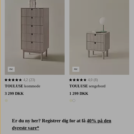
4,2
(23)
4,0
(8)
4,2 baseret på 23 bedømmelser
4,0 baseret på 8 bedømmelser
TOULUSE
kommode
TOULUSE
sengebord
3 299 DKK
1 299 DKK
1 farve
2 farver
Er du ny her? Registrer dig for at få
40% på den
dyreste vare*