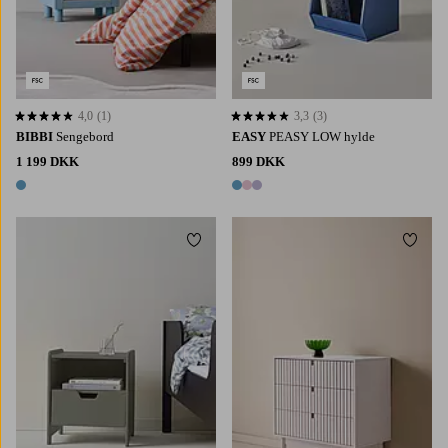
4,0
(1)
3,3
(3)
4,0 baseret på 1 bedømmelser
3,3 baseret på 3 bedømmelser
BIBBI
Sengebord
EASY
PEASY LOW hylde
1 199 DKK
899 DKK
1 farve
3 farver
Tilføj til favoritter
Tilføj 