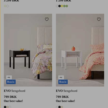
3 299 DKK
1 299 DKK
2 farver
5 farver
Tilføj til favoritter
Tilføj 
Basic
Basic
EVO
Sengebord
EVO
Sengebord
799 DKK
799 DKK
Our best value!
Our best value!