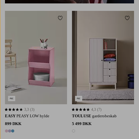
Tilføj til favoritter
Tilføj 
3,3
(3)
4,3
(7)
3,3 baseret på 3 bedømmelser
4,3 baseret på 7 bedømmelser
EASY
PEASY LOW hylde
TOULUSE
garderobeskab
899 DKK
5 499 DKK
3 farver
1 farve