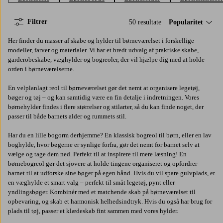
Filtrer
50 resultate
Sorter efter:
Popularitet
Her finder du masser af skabe og hylder til børneværelset i forskellige
modeller, farver og materialer. Vi har et bredt udvalg af praktiske skabe,
garderobeskabe, væghylder og bogreoler, der vil hjælpe dig med at holde
orden i børneværelserne.
En velplanlagt reol til børneværelset gør det nemt at organisere legetøj,
bøger og tøj – og kan samtidig være en fin detalje i indretningen. Vores
børnehylder findes i flere størrelser og stilarter, så du kan finde noget, der
passer til både barnets alder og rummets stil.
Har du en lille bogorm derhjemme? En klassisk bogreol til børn, eller en lav
boghylde, hvor bøgerne er synlige forfra, gør det nemt for barnet selv at
vælge og tage dem ned. Perfekt til at inspirere til mere læsning! En
børnebogreol gør det sjovere at holde tingene organiseret og opfordrer
barnet til at udforske sine bøger på egen hånd. Hvis du vil spare gulvplads, er
en væghylde et smart valg – perfekt til småt legetøj, pynt eller
yndlingsbøger. Kombinér med et matchende skab på børneværelset til
opbevaring, og skab et harmonisk helhedsindtryk. Hvis du også har brug for
plads til tøj, passer et klædeskab fint sammen med vores hylder.