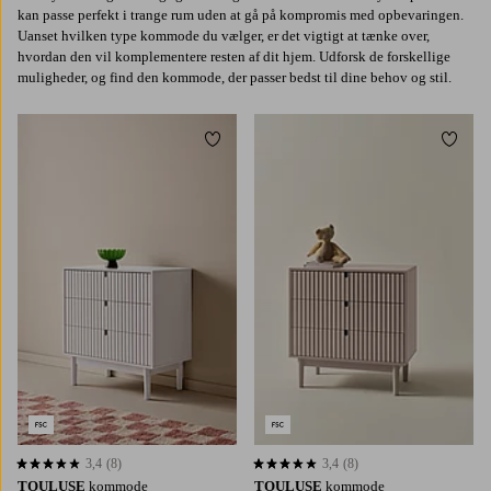
kan passe perfekt i trange rum uden at gå på kompromis med opbevaringen.
Uanset hvilken type kommode du vælger, er det vigtigt at tænke over,
hvordan den vil komplementere resten af dit hjem. Udforsk de forskellige
muligheder, og find den kommode, der passer bedst til dine behov og stil.
Tilføj til favoritter
Tilføj 
3,4
(8)
3,4
(8)
3,4 baseret på 8 bedømmelser
3,4 baseret på 8 bedømmelser
TOULUSE
kommode
TOULUSE
kommode