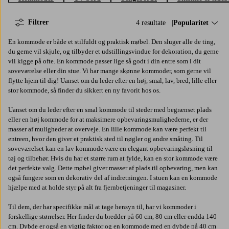
Filtrer
4 resultate
Sorter efter:
Popularitet
En kommode er både et stilfuldt og praktisk møbel. Den sluger alle de ting,
du gerne vil skjule, og tilbyder et udstillingsvindue for dekoration, du gerne
vil kigge på ofte. En kommode passer lige så godt i din entre som i dit
soveværelse eller din stue. Vi har mange skønne kommoder, som gerne vil
flytte hjem til dig! Uanset om du leder efter en høj, smal, lav, bred, lille eller
stor kommode, så finder du sikkert en ny favorit hos os.
Uanset om du leder efter en smal kommode til steder med begrænset plads
eller en høj kommode for at maksimere opbevaringsmulighederne, er der
masser af muligheder at overveje. En lille kommode kan være perfekt til
entreen, hvor den giver et praktisk sted til nøgler og andre småting. Til
soveværelset kan en lav kommode være en elegant opbevaringsløsning til
tøj og tilbehør. Hvis du har et større rum at fylde, kan en stor kommode være
det perfekte valg. Dette møbel giver masser af plads til opbevaring, men kan
også fungere som en dekorativ del af indretningen. I stuen kan en kommode
hjælpe med at holde styr på alt fra fjernbetjeninger til magasiner.
Til dem, der har specifikke mål at tage hensyn til, har vi kommoder i
forskellige størrelser. Her finder du bredder på 60 cm, 80 cm eller endda 140
cm. Dybde er også en vigtig faktor og en kommode med en dybde på 40 cm