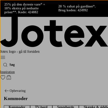
25% på den dyreste vare* +
20 % rabat på gardiner*.
10% ekstra på nedsatte
Brug koden: 424992
priser**. Kode: 424882
Jotex logo - gå til forsiden
Menu
Søg
Inspiration
Gå til favoritmarkerede produkter
Gå til indkøbskurven
Opbevaring
Kommoder
Kommoder
TV-bord
Sengeborde
Skænke & sideb