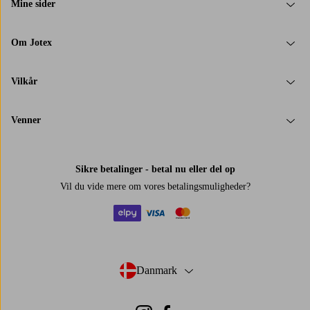
Mine sider
Om Jotex
Vilkår
Venner
Sikre betalinger - betal nu eller del op
Vil du vide mere om
vores betalingsmuligheder
?
elpy
visa
mastercard
Danmark
- Vælg land