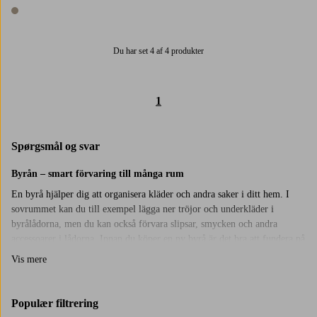
1 farve
1 farve
Du har set 4 af 4 produkter
1
Spørgsmål og svar
Byrån – smart förvaring till många rum
En byrå hjälper dig att organisera kläder och andra saker i ditt hem. I
sovrummet kan du till exempel lägga ner tröjor och underkläder i
byrålådorna, men du kan också förvara slipsar, smycken och andra
accessoarer i lådorna. Innan du köper en ny byrå är det bra att fundera på
vad du ska ha i byråns lådor. En byrå med stora lådor passar bättre till
Vis mere
kläder och en byrå med mindre lådor kan användas till mindre saker. Du
kan också välja att komplettera med olika förvaringskorgar som du
ställer ner i byrålådorna för att på ett enkelt och snabbt sätt organisera
Populær filtrering
innehållet. I ett vardagsrum kan en byrå fungera som en förvaringsplats