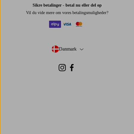
Sikre betalinger - betal nu eller del op
Vil du vide mere om
vores betalingsmuligheder
?
elpy
visa
mastercard
Danmark
- Vælg land
Instagram
Facebook