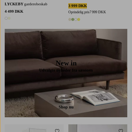
LYCKEBY
garderobeskab
3 999 DKK
4 499 DKK
Oprindelig pris
7 999 DKK
2 farver
4 farver
New in
Udvalgte nyheder fra sæsonen
Shop nu