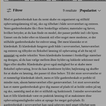
Filtrer
9 resultate
Sorter efter:
Popularitet
Med et garderobeskab kan du nemt skabe en organiseret og stilfuld
opbevaringsløsning til tøj, sko og tilbehør i både soveværelset og entreen.
Vores garderobeskabe fås i flere forskellige stilarter, materialer og farver,
hvilket betyder, at du kan finde en model, der passer perfekt ind i dit hjem.
Uanset om du leder efter en klassisk stil eller noget mere moderne, er der
stilfulde garderobeskabe for enhver smag. Det mest klassiske er et
klædeskab. Et klædeskab fungerer godt både i soveværelset, børneværelset
og entreen og tilbyder en fleksibel løsning til opbevaring af alt fra tøj til
sengetøj
og andre tekstiler. Vores klædeskabe kommer i forskellige størrelser
og designs, så du kan vælge mellem åbne hylder og lukkede sektioner med
låger eller skuffer. Klædeskabe giver også mulighed for at skabe mere
fleksibel opbevaring, hvor du kan kombinere hylder, bøjlestang og skuffer
for at skabe en løsning, der passer til dine behov. Til det store soveværelse er
et rummeligt klædeskab ideelt, mens et lille garderobeskab er perfekt til
mindre rum, såsom børneværelset eller gæsteværelset. I et stort soveværelse
kan et større garderobeskab give dig masser af plads til at holde orden på tøj
og sko, samtidig med at det er stilfuldt og funktionelt. I mindre soveværelser
kan et lille klædeskab være en praktisk løsning til at maksimere dine
opbevaringsmuligheder uden at optage for meget gulvplads. Et
garderobeskab i soveværelset kan også udstyres med smart tilbehør som