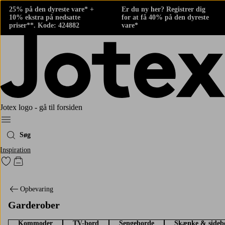
25% på den dyreste vare* +
Er du ny her? Registrer dig
10% ekstra på nedsatte
for at få 40% på den dyreste
priser**. Kode: 424882
vare*
Jotex logo - gå til forsiden
Menu
Søg
Inspiration
Gå til favoritmarkerede produkter
Gå til indkøbskurven
Opbevaring
Garderober
Kommoder
TV-bord
Sengeborde
Skænke & sideb