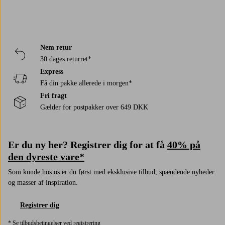
Välkommen att upptäcka högkvalitativa och snygga byråer på jotex.se
och beställ smidigt online.
Nem retur
30 dages returret*
Express
Få din pakke allerede i morgen*
Fri fragt
Gælder for postpakker over 649 DKK
Er du ny her? Registrer dig for at få
40% på
den dyreste vare*
Som kunde hos os er du først med eksklusive tilbud, spændende nyheder
og masser af inspiration.
Registrer dig
* Se tilbudsbetingelser ved registrering