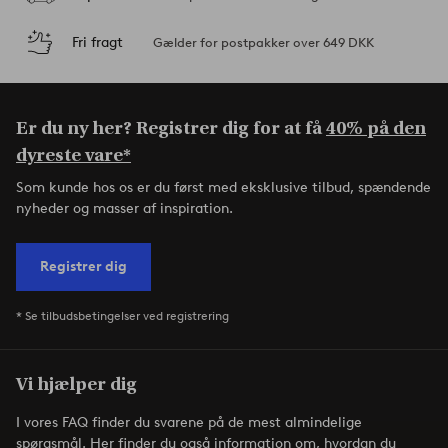
Fri fragt
Gælder for postpakker over 649 DKK
Er du ny her? Registrer dig for at få
40% på den
dyreste vare*
Som kunde hos os er du først med eksklusive tilbud, spændende
nyheder og masser af inspiration.
Registrer dig
* Se tilbudsbetingelser ved registrering
Vi hjælper dig
I vores FAQ finder du svarene på de mest almindelige
spørgsmål. Her finder du også information om, hvordan du