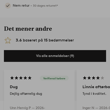
Nem retur -
30 dages returret*
Det mener andre
3.6
baseret på
15
bedømmelser
Vis alle anmeldelser (9)
Verifierad købere
Dug
Linnie aftørb
Dejlig aftørrelig dug
Tynd i kvalitet.
Unn Hervig P —
2026-
Inger N —
2026-