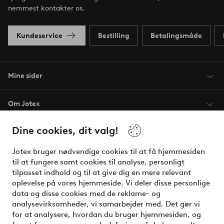
nemmest kontakter os.
Kundeservice
Bestilling
Betalingsmåde
Mine sider
Om Jotex
Dine cookies, dit valg!
Vilkår
Jotex bruger nødvendige cookies til at få hjemmesiden
Venner
til at fungere samt cookies til analyse, personligt
tilpasset indhold og til at give dig en mere relevant
oplevelse på vores hjemmeside. Vi deler disse personlige
data og disse cookies med de reklame- og
Sikre betalinger - betal nu eller del op
analysevirksomheder, vi samarbejder med. Det gør vi
for at analysere, hvordan du bruger hjemmesiden, og
Vil du vide mere om
vores betalingsmuligheder
?