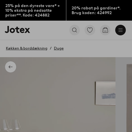
25% på den dyreste vare* +
20% rabat på gardiner*.
10% ekstra på nedsatte
Brug koden: 424992
priser**. Kode: 424882
Jotex
Gå
Gå
logo
til
til
-
favoritmarkerede
indkøbskur
gå
produkter
Køkken & borddækning
Duge
til
forsiden
Tilbage