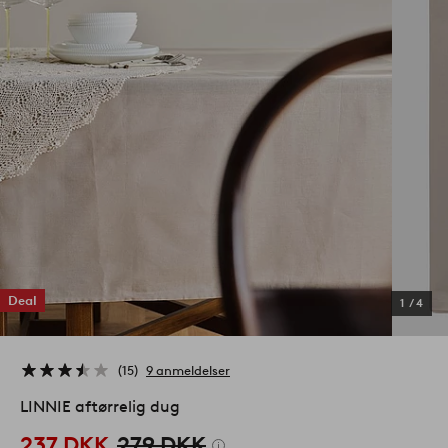
Deal
1
/
4
15
9 anmeldelser
LINNIE aftørrelig dug
237 DKK
279 DKK