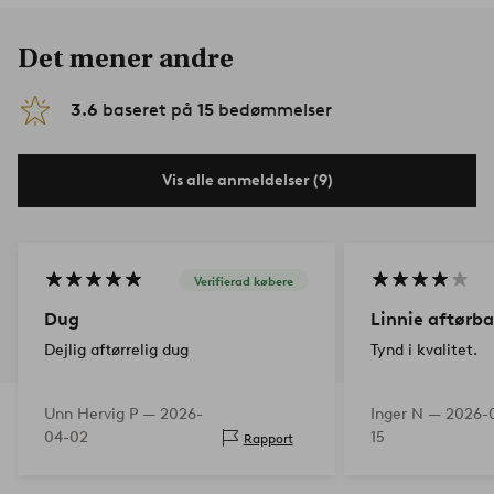
Det mener andre
3.6
baseret på
15
bedømmelser
Vis alle anmeldelser (9)
Verifierad købere
Dug
Linnie aftørb
Dejlig aftørrelig dug
Tynd i kvalitet.
Unn Hervig P —
2026-
Inger N —
2026-
04-02
15
Rapport