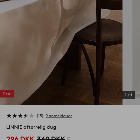
Deal
1
/
4
15
9 anmeldelser
LINNIE aftørrelig dug
296 DKK
349 DKK