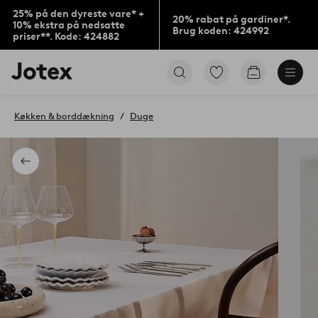
25% på den dyreste vare* +
20% rabat på gardiner*.
10% ekstra på nedsatte
Brug koden: 424992
priser**. Kode: 424882
Jotex
Gå
Gå
logo
til
til
-
favoritmarkerede
indkøbskur
gå
produkter
Køkken & borddækning
Duge
til
forsiden
Tilbage