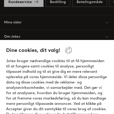
Kundeservice
Bestilling
Betalingsmåde
Mine sider
Om Jotex
Dine cookies, dit valg!
Vilkår
Jotex bruger nødvendige cookies til at få hjemmesiden
Venner
til at fungere samt cookies til analyse, personligt
tilpasset indhold og til at give dig en mere relevant
oplevelse på vores hjemmeside. Vi deler disse personlige
data og disse cookies med de reklame- og
Sikre betalinger - betal nu eller del op
analysevirksomheder, vi samarbejder med. Det gør vi
for at analysere, hvordan du bruger hjemmesiden, og
Vil du vide mere om
vores betalingsmuligheder
?
for at fremme vores markedsføring, så du kan modtage
elpy
mere personligt tilpassede annoncer. Ved at klikke på
Accepter giver du dit samtykke til vores brug af cookies.