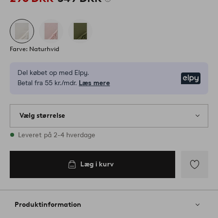
Farve: Naturhvid
Del købet op med Elpy.
Elpy
Betal fra 55 kr./mdr.
Læs mere
Vælg størrelse
3 størrelser er på lager
Leveret på 2-4 hverdage
200
Læg i kurv
Læg i
kurv
Tilføj
til
favoritter
Produktinformation