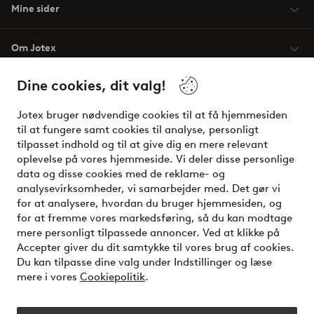
Mine sider
Om Jotex
Dine cookies, dit valg!
Vilkår
Jotex bruger nødvendige cookies til at få hjemmesiden
Venner
til at fungere samt cookies til analyse, personligt
tilpasset indhold og til at give dig en mere relevant
oplevelse på vores hjemmeside. Vi deler disse personlige
data og disse cookies med de reklame- og
Sikre betalinger - betal nu eller del op
analysevirksomheder, vi samarbejder med. Det gør vi
for at analysere, hvordan du bruger hjemmesiden, og
Vil du vide mere om
vores betalingsmuligheder
?
for at fremme vores markedsføring, så du kan modtage
elpy
mere personligt tilpassede annoncer. Ved at klikke på
Accepter giver du dit samtykke til vores brug af cookies.
Du kan tilpasse dine valg under Indstillinger og læse
mere i vores
Cookiepolitik
.
Danmark - Vælg land