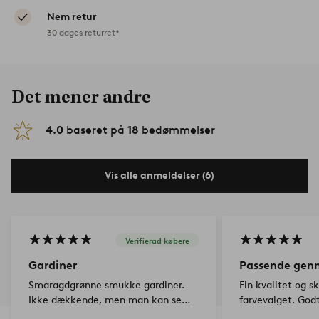
Nem retur
30 dages returret*
Det mener andre
4.0
baseret på
18
bedømmelser
Vis alle anmeldelser (6)
Verifierad købere
Gardiner
Passende genn
Smaragdgrønne smukke gardiner.
Fin kvalitet og sk
Ikke dækkende, men man kan se
farvevalget. Godt
igennem. Smukt tekstil
længde.