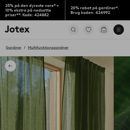
25% på den dyreste vare* +
20% rabat på gardiner*.
10% ekstra på nedsatte
Brug koden: 424992
priser**. Kode: 424882
Jotex
Gå
Gå
logo
til
til
-
favoritmarkerede
indkøbskur
gå
produkter
Gardiner
Multifunktionsgardiner
til
forsiden
Tilbage