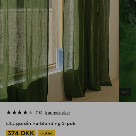
1
/
5
18
6 anmeldelser
LILL gardin hørblanding 2-pak
374 DKK
Outlet