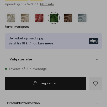
Oprindelig pris
749 DKK
Mere info
Farve: mørkgrøn
Del købet op med Elpy.
Elpy
Betal fra 61 kr./mdr.
Læs mere
Vælg størrelse
Alle størrelser er på lager
Leveret på 2-4 hverdage
Læg i kurv
Tilføj
til
favoritter
Produktinformation