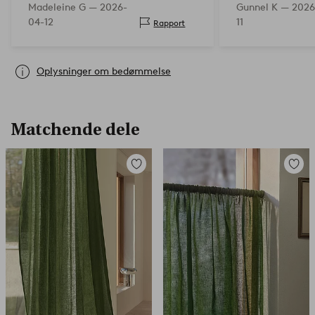
Madeleine G —
2026-
Gunnel K —
2026
04-12
11
Rapport
Oplysninger om bedømmelse
Matchende dele
Tilføj
Tilføj
til
til
favoritter
favorit