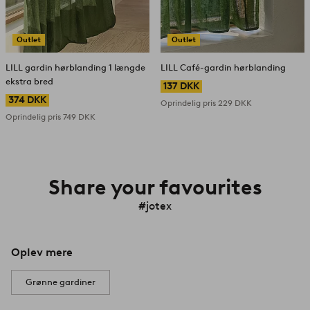
Outlet
Outlet
LILL gardin hørblanding 1 længde
LILL Café-gardin hørblanding
ekstra bred
137 DKK
374 DKK
Oprindelig pris
229 DKK
Oprindelig pris
749 DKK
Share your favourites
#jotex
Oplev mere
Grønne gardiner