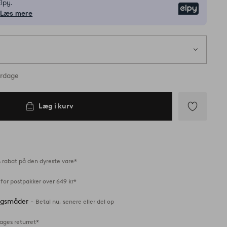
lpy.
Elpy
Læs mere
erdage
Læg i kurv
Tilføj
til
favoritter
 rabat på den dyreste vare*
for postpakker over 649 kr*
ingsmåder -
Betal nu, senere eller del op
ages returret*