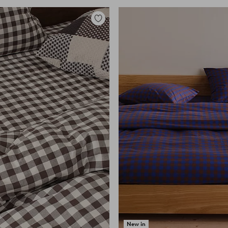
Tilføj
til
favoritter
New in