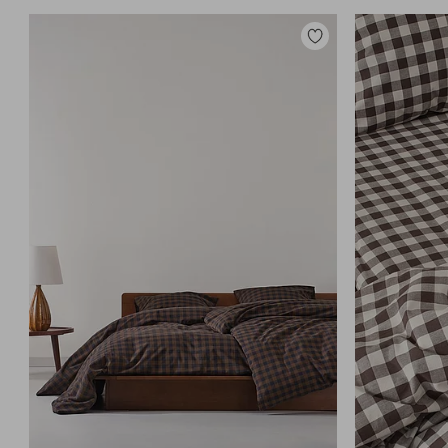
Tilføj
til
favoritter