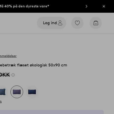
t få 40% på den dyreste vare*
Luk
Log ind
Gå
Gå
til
til
favoritmarkerede
indkøbsk
produkter
anmeldelser
ebetræk flæset økologisk 50x90 cm
 DKK
lå