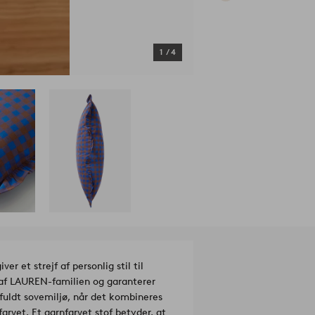
1
/
4
 et strejf af personlig stil til
 af LAUREN-familien og garanterer
fuldt sovemiljø, når det kombineres
farvet. Et garnfarvet stof betyder, at