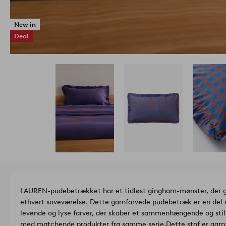
New in
Deal
LAUREN-pudebetrækket har et tidløst gingham-mønster, der giver
ethvert soveværelse. Dette garnfarvede pudebetræk er en del
levende og lyse farver, der skaber et sammenhængende og stil
med matchende produkter fra samme serie.
Dette stof er garn