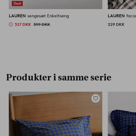
Deal
LAUREN
sengesæt Enkeltseng
LAUREN
faco
327 DKK
399 DKK
229 DKK
Produkter i samme serie
Tilføj
til
favoritter