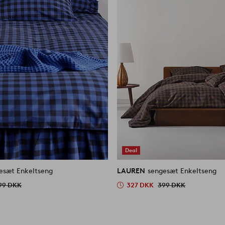
Deal
esæt Enkeltseng
LAUREN
sengesæt Enkeltseng
99 DKK
327 DKK
399 DKK