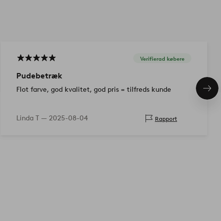
Verifierad købere
Pudebetræk
Flot farve, god kvalitet, god pris = tilfreds kunde
Næs
pro
Linda T —
2025-08-04
Rapport