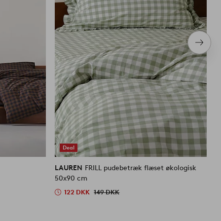
Næste
produ
Deal
LAUREN
FRILL pudebetræk flæset økologisk
L
50x90 cm
2
122 DKK
149 DKK