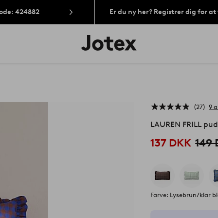
Kode: 424882
Er du ny her? Registrer dig for a
Jotex
logo
-
gå
til
forsiden
27
9 
LAUREN FRILL pud
137 DKK
149
Farve: Lysebrun/klar b