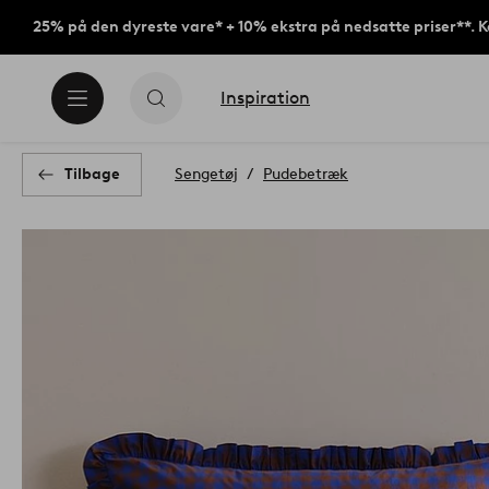
25% på den dyreste vare* + 10% ekstra på nedsatte priser**. 
Inspiration
Tilbage
Sengetøj
Pudebetræk