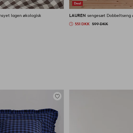
Deal
nsyet lagen økologisk
LAUREN
sengesæt Dobbeltseng 
551 DKK
599 DKK
Tilføj
til
favoritter