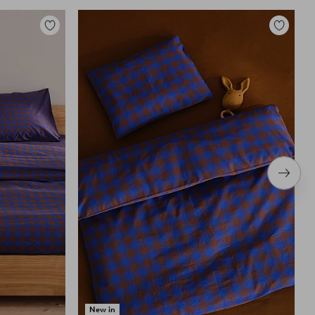
Tilføj
Tilføj
til
til
favoritter
favoritter
Næste
produ
New in