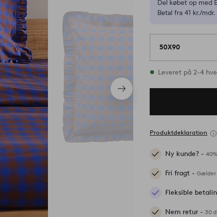
Del købet op med E
Betal fra 41 kr./mdr.
50X90
På lager
Leveret på 2-4 hv
Næste
produkt
Produktdeklaration
Ny kunde? -
40%
Fri fragt -
Gælder 
Fleksible betal
Nem retur -
30 d