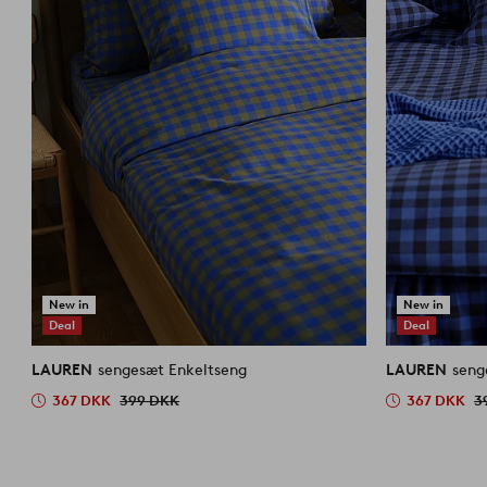
New in
New in
Deal
Deal
LAUREN
sengesæt Enkeltseng
LAUREN
seng
367 DKK
399 DKK
367 DKK
3