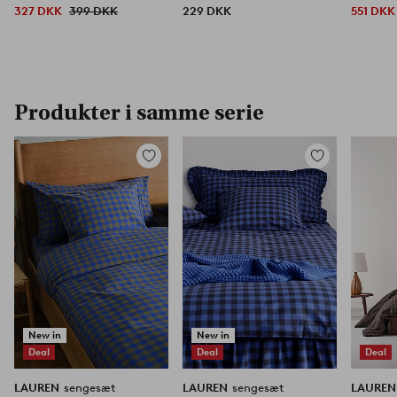
327 DKK
399 DKK
229 DKK
551 DKK
Produkter i samme serie
Tilføj
Tilføj
til
til
favoritter
favoritter
New in
New in
Deal
Deal
Deal
LAUREN
sengesæt
LAUREN
sengesæt
LAURE