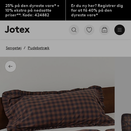
25% på den dyreste vare* +
Er du ny her? Registrer dig
10% ekstra på nedsatte
for at få 40% på den
priser**. Kode: 424882
dyreste vare*
Jotex
Gå
Gå
logo
til
til
-
favoritmarkerede
indkøbskur
gå
produkter
Sengetøj
Pudebetræk
til
forsiden
Tilbage