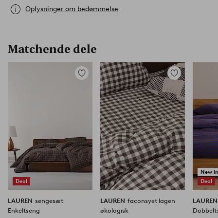
Oplysninger om bedømmelse
Matchende dele
Tilføj
Tilføj
til
til
favoritter
favoritter
New i
Deal
Deal
LAUREN
sengesæt
LAUREN
faconsyet lagen
LAURE
Enkeltseng
økologisk
Dobbelt