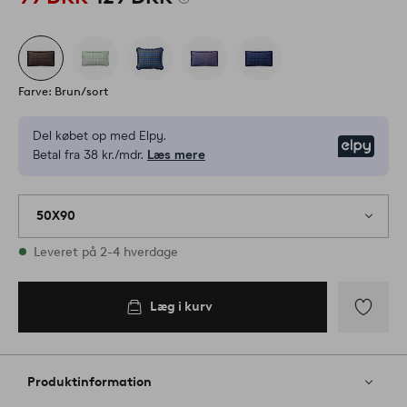
Farve: Brun/sort
Del købet op med Elpy.
Elpy
Betal fra 38 kr./mdr.
Læs mere
50X90
På lager
Leveret på 2-4 hverdage
Læg i kurv
Læg i
kurv
Tilføj
til
favoritter
Produktinformation