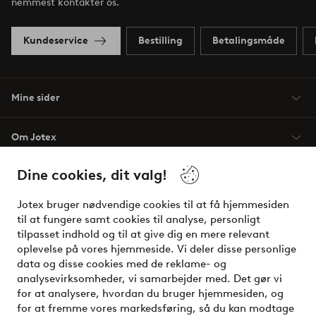
nemmest kontakter os.
Kundeservice
Bestilling
Betalingsmåde
Mine sider
Om Jotex
Dine cookies, dit valg!
Vilkår
Jotex bruger nødvendige cookies til at få hjemmesiden
Venner
til at fungere samt cookies til analyse, personligt
tilpasset indhold og til at give dig en mere relevant
oplevelse på vores hjemmeside. Vi deler disse personlige
data og disse cookies med de reklame- og
Sikre betalinger - betal nu eller del op
analysevirksomheder, vi samarbejder med. Det gør vi
for at analysere, hvordan du bruger hjemmesiden, og
Vil du vide mere om
vores betalingsmuligheder
?
for at fremme vores markedsføring, så du kan modtage