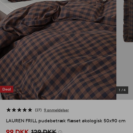
Deal
1
/
4
27
9 anmeldelser
LAUREN FRILL pudebetræk flæset økologisk 50x90 cm
99 DKK
129 DKK