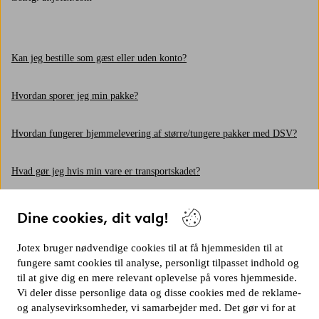
Kan jeg bestille som gæst eller uden konto?
Hvordan sporer jeg min pakke?
Hvordan fungerer hjemmelevering af større/tungere pakker med DSV?
Hvad gør jeg hvis min vare er transportskadet?
Hvordan fungerer hjemmelevering af postpakker med PostNord?
Dine cookies, dit valg!
Hvorfor får jeg ikke min ordrebekræftelse?
Jotex bruger nødvendige cookies til at få hjemmesiden til at
fungere samt cookies til analyse, personligt tilpasset indhold og
til at give dig en mere relevant oplevelse på vores hjemmeside.
Hvor gammel skal man være for at bestille?
Vi deler disse personlige data og disse cookies med de reklame-
og analysevirksomheder, vi samarbejder med. Det gør vi for at