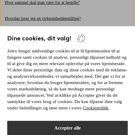
Hvor gammel skal man være for at bestille?
Hvordan laver jeg en virksomhedsbestilling?
Hvordan bruger jeg et gavekort eller værdibevis?
Dine cookies, dit valg!
Hvad gør jeg hvis jeg har glemt mit password?
Jotex bruger nødvendige cookies til at få hjemmesiden til at
fungere samt cookies til analyse, personligt tilpasset indhold og
til at give dig en mere relevant oplevelse på vores hjemmeside.
Hvor finder jeg en vares produktinformation?
Vi deler disse personlige data og disse cookies med de reklame-
og analysevirksomheder, vi samarbejder med. Det gør vi for at
Kan jeg bestille stofprøver?
analysere, hvordan du bruger hjemmesiden, og for at fremme
vores markedsføring, så du kan modtage mere personligt
tilpassede annoncer. Ved at klikke på Accepter giver du dit
Hvorfor er varen i min kurv udsolgt, når jeg skal betale?
samtykke til vores brug af cookies. Du kan tilpasse dine valg
under Indstillinger og læse mere i vores
Cookiepolitik
.
Hvordan registrerer jeg mig som ny kunde?
Accepter alle
Fik du ikke svar på dit spørgsmål?
Kontakt os