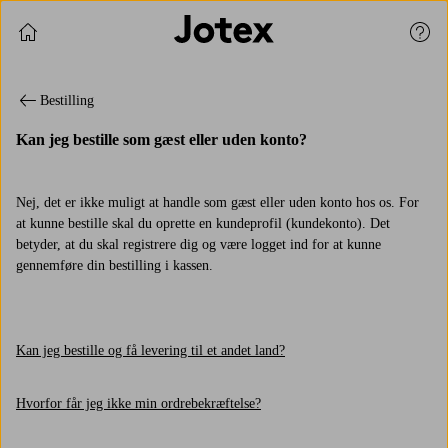
Fortsæt med at shoppe
Kund
Bestilling
Kan jeg bestille som gæst eller uden konto?
Nej, det er ikke muligt at handle som gæst eller uden konto hos os. For
at kunne bestille skal du oprette en kundeprofil (kundekonto). Det
betyder, at du skal registrere dig og være logget ind for at kunne
gennemføre din bestilling i kassen.
Kan jeg bestille og få levering til et andet land?
Hvorfor får jeg ikke min ordrebekræftelse?