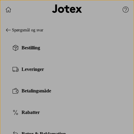
Fortsæt med at shoppe
Kund
Spørgsmål og svar
Bestilling
Leveringer
Betalingsmåde
Rabatter
Retur & Reklamation