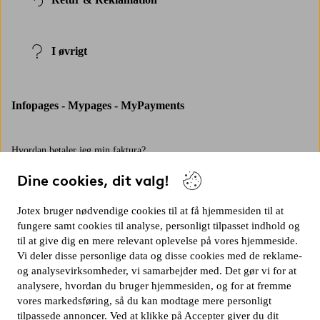
I øvrigt
Infopages - Mypages - MyPayments
Hvordan betaler jeg min faktura?
Dine cookies, dit valg!
Hvad er Elpy?
Jotex bruger nødvendige cookies til at få hjemmesiden til at
fungere samt cookies til analyse, personligt tilpasset indhold og
Hvornår får jeg min faktura?
til at give dig en mere relevant oplevelse på vores hjemmeside.
Vi deler disse personlige data og disse cookies med de reklame-
og analysevirksomheder, vi samarbejder med. Det gør vi for at
analysere, hvordan du bruger hjemmesiden, og for at fremme
vores markedsføring, så du kan modtage mere personligt
tilpassede annoncer. Ved at klikke på Accepter giver du dit