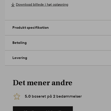
Størrelse: Bredde pr. gardinlængde 140 cm. Vælg længde ved be
Download billede i høj opløsning
Rengøring: Kemisk rens.
Forlæng gardinernes levetid ved at støvsuge dem forsigtigt 
mellemrum. På den måde undgår du at støv og snavs trænger in
gardiner farven længere. Pletter fjernes med varmt vand på en 
Produkt specifikation
kluden, steam og lad tørre.
Tip/råd: Vælg en gardinstang med flotte endeknopper, der ma
møbler derhjemme.
Artikelnummer: 1745836-01
Betaling
Levering
Det mener andre
5.0
baseret på
2
bedømmelser