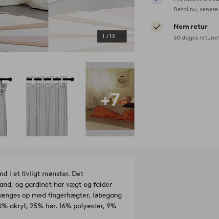
Betal nu, senere 
Nem retur
1
/
12
30 dages returre
+7
nd i et livligt mønster. Det
nd, og gardinet har vægt og falder
 hænges op med fingerhægter, løbegang
0% akryl, 25% hør, 16% polyester, 9%