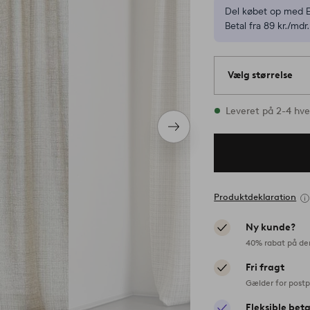
Del købet op med E
Betal fra 89 kr./mdr.
Vælg størrelse
1 størrelser er på l
Leveret på 2-4 hv
Næste
produkt
Produktdeklaration
Ny kunde?
40% rabat på de
Fri fragt
Gælder for postp
Fleksible bet