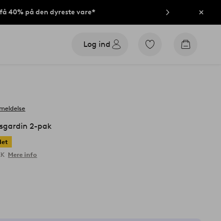
t få 40% på den dyreste vare*
Luk
Log ind
Gå
Gå
til
til
favoritmarkerede
indkøbsk
produkter
meldelse
sgardin 2-pak
let
KK
Mere info