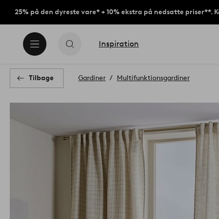
25% på den dyreste vare* + 10% ekstra på nedsatte priser**. 
Inspiration
Tilbage
Gardiner
Multifunktionsgardiner