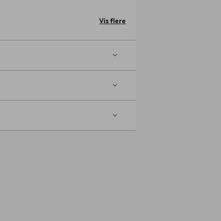
stilling.
Vis flere
med et blødt mundstykke med jævne
d i stoffet. Desuden holder dine
lys klud. Dup pletten forsigtigt med
tcher både det nye gardin og dine