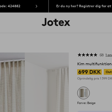
Kode: 424882
Er du ny her? Registrer dig for a
Jotex
logo
-
gå
til
forsiden
2
1 an
Kim multifunktion
699 DKK
Out
Oprindelig pris
1 399 D
Farve: Beige