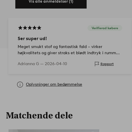
Vis alle anmeldelser (1)
Verifierad købere
Ser super ud!
Meget smukt stof og fantastisk fald – virker
højkvalitets og giver straks et blødt indtryk i rummet.
Særligt positivt: Billederne på hjemmesiden er meget
Adrianna G —
2026-04-10
Rapport
realistiske, i virkeligheden ser…
Oplysninger om bedømmelse
Matchende dele