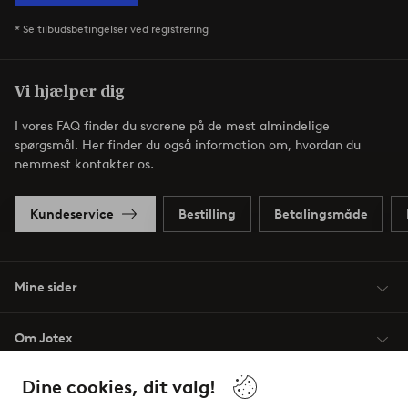
* Se tilbudsbetingelser ved registrering
Vi hjælper dig
I vores FAQ finder du svarene på de mest almindelige
spørgsmål. Her finder du også information om, hvordan du
nemmest kontakter os.
Kundeservice
Bestilling
Betalingsmåde
Mine sider
Om Jotex
Dine cookies, dit valg!
Vilkår