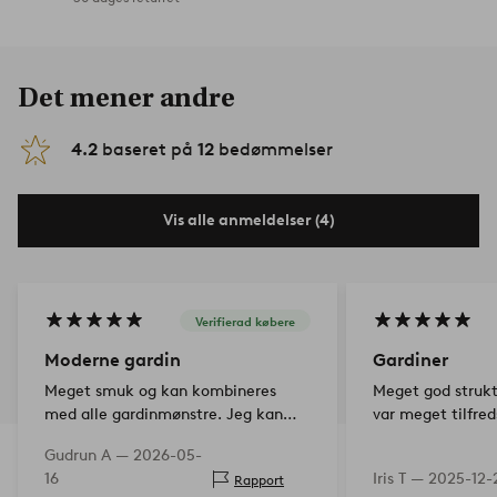
Det mener andre
4.2
baseret på
12
bedømmelser
Vis alle anmeldelser (4)
Verifierad købere
Moderne gardin
Gardiner
Meget smuk og kan kombineres
Meget god strukt
med alle gardinmønstre. Jeg kan
var meget tilfred
rigtig godt lide den.
Gudrun A —
2026-05-
16
Iris T —
2025-12-
Rapport