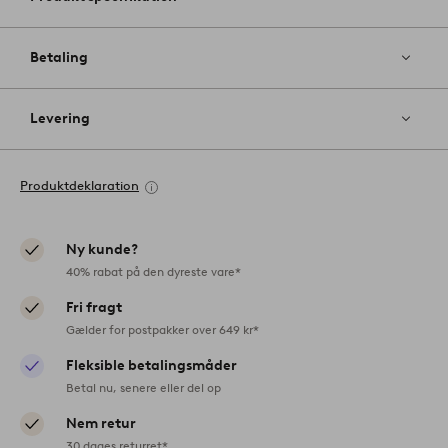
Betaling
Levering
Produktdeklaration
Ny kunde?
40% rabat på den dyreste vare*
Fri fragt
Gælder for postpakker over 649 kr*
Fleksible betalingsmåder
Betal nu, senere eller del op
Nem retur
30 dages returret*