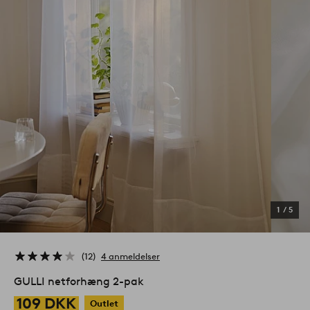
1
/
5
12
4 anmeldelser
GULLI netforhæng 2-pak
109 DKK
Outlet