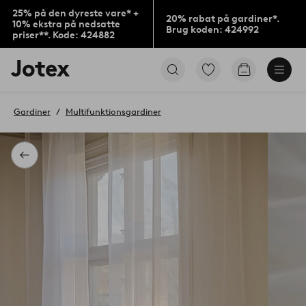
25% på den dyreste vare* +
20% rabat på gardiner*.
10% ekstra på nedsatte
Brug koden: 424992
priser**. Kode: 424882
Jotex
Gå
Gå
logo
til
til
-
favoritmarkerede
indkøbskur
gå
produkter
Gardiner
Multifunktionsgardiner
til
forsiden
Tilbage