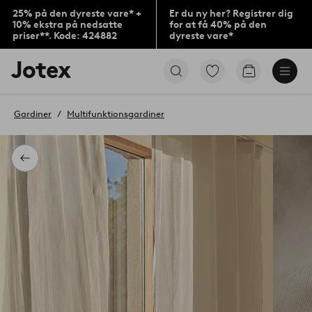
25% på den dyreste vare* +
Er du ny her? Registrer dig
10% ekstra på nedsatte
for at få 40% på den
priser**. Kode: 424882
dyreste vare*
Jotex
Gå
Gå
logo
til
til
-
favoritmarkerede
indkøbskur
gå
produkter
Gardiner
Multifunktionsgardiner
til
forsiden
Tilbage