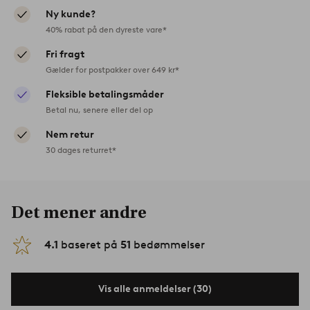
Ny kunde?
40% rabat på den dyreste vare*
Fri fragt
Gælder for postpakker over 649 kr*
Fleksible betalingsmåder
Betal nu, senere eller del op
Nem retur
30 dages returret*
Det mener andre
4.1
baseret på
51
bedømmelser
Vis alle anmeldelser (30)