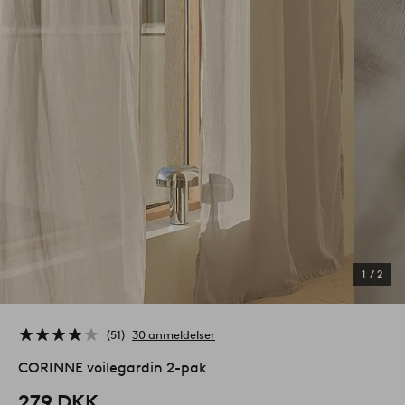
1
/
2
51
30 anmeldelser
CORINNE voilegardin 2-pak
279 DKK