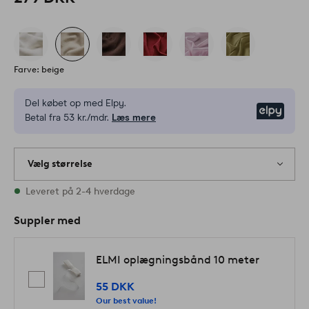
Farve: beige
Del købet op med Elpy.
Elpy
Betal fra 53 kr./mdr.
Læs mere
Vælg størrelse
Alle størrelser er på lager
Leveret på 2-4 hverdage
Suppler med
ELMI oplægningsbånd 10 meter
55 DKK
Our best value!