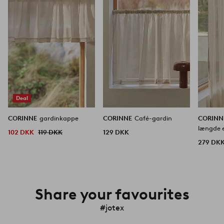
favoritter
favoritter
Deal
CORINNE
gardinkappe
CORINNE
Café-gardin
CORIN
længde 
102 DKK
119 DKK
129 DKK
279 DK
Share your favourites
#jotex