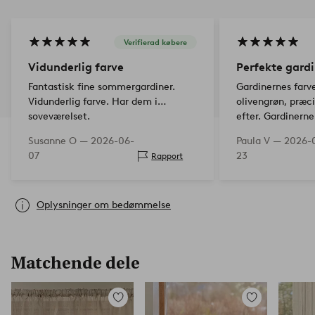
Verifierad købere
Vidunderlig farve
Perfekte gardi
Fantastisk fine sommergardiner.
Gardinernes farve
Vidunderlig farve. Har dem i
olivengrøn, præci
soveværelset.
efter. Gardinern
Susanne O —
2026-06-
Paula V —
2026-
07
23
Rapport
Oplysninger om bedømmelse
Matchende dele
Tilføj
Tilføj
til
til