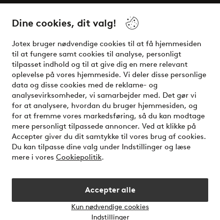
Dine cookies, dit valg!
Vilkår
Jotex bruger nødvendige cookies til at få hjemmesiden
Venner
til at fungere samt cookies til analyse, personligt
tilpasset indhold og til at give dig en mere relevant
oplevelse på vores hjemmeside. Vi deler disse personlige
data og disse cookies med de reklame- og
Sikre betalinger - betal nu eller del op
analysevirksomheder, vi samarbejder med. Det gør vi
for at analysere, hvordan du bruger hjemmesiden, og
Vil du vide mere om
vores betalingsmuligheder
?
for at fremme vores markedsføring, så du kan modtage
elpy
mere personligt tilpassede annoncer. Ved at klikke på
Accepter giver du dit samtykke til vores brug af cookies.
Du kan tilpasse dine valg under Indstillinger og læse
mere i vores
Cookiepolitik
.
Danmark - Vælg land
Accepter alle
Instagram
Facebook
Kun nødvendige cookies
Åbn
Indstillinger
chatb