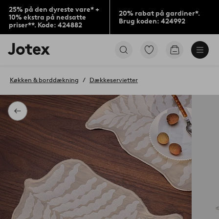
25% på den dyreste vare* +
20% rabat på gardiner*.
10% ekstra på nedsatte
Brug koden: 424992
priser**. Kode: 424882
Jotex
Gå
Gå
logo
til
til
-
favoritmarkerede
indkøbskur
gå
produkter
Køkken & borddækning
Dækkeservietter
til
forsiden
Tilbage