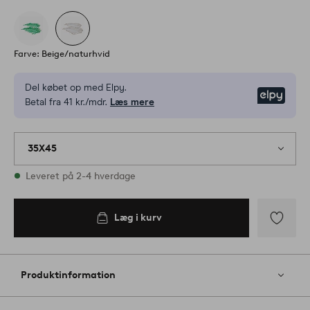
Farve: Beige/naturhvid
Del købet op med Elpy.
Elpy
Betal fra 41 kr./mdr.
Læs mere
35X45
På lager
Leveret på 2-4 hverdage
Læg i kurv
Læg i
kurv
Tilføj
til
favoritter
Produktinformation