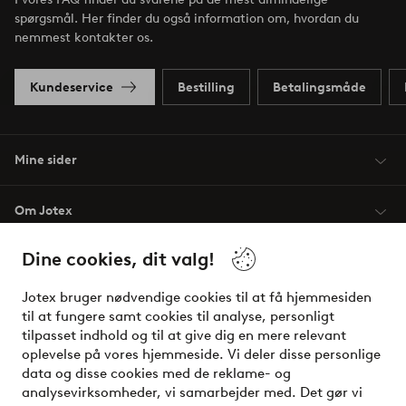
spørgsmål. Her finder du også information om, hvordan du
nemmest kontakter os.
Kundeservice
Bestilling
Betalingsmåde
Mine sider
Om Jotex
Dine cookies, dit valg!
Vilkår
Jotex bruger nødvendige cookies til at få hjemmesiden
Venner
til at fungere samt cookies til analyse, personligt
tilpasset indhold og til at give dig en mere relevant
oplevelse på vores hjemmeside. Vi deler disse personlige
data og disse cookies med de reklame- og
Sikre betalinger - betal nu eller del op
analysevirksomheder, vi samarbejder med. Det gør vi