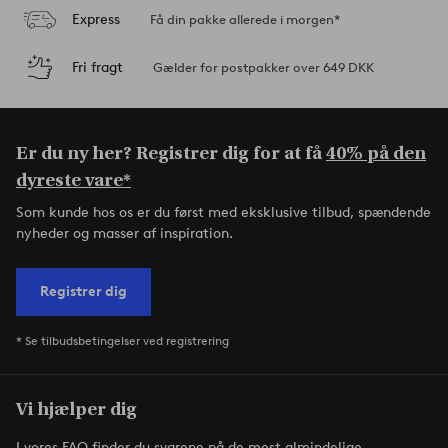
Express
Få din pakke allerede i morgen*
Fri fragt
Gælder for postpakker over 649 DKK
Er du ny her? Registrer dig for at få
40% på den
dyreste vare*
Som kunde hos os er du først med eksklusive tilbud, spændende
nyheder og masser af inspiration.
Registrer dig
* Se tilbudsbetingelser ved registrering
Vi hjælper dig
I vores FAQ finder du svarene på de mest almindelige