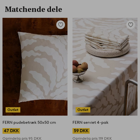
Matchende dele
Tilføj
Tilføj
til
til
favoritter
favorit
Outlet
Outlet
FERN pudebetræk 50x50 cm
FERN serviet 4-pak
47 DKK
59 DKK
Oprindelig pris
95 DKK
Oprindelig pris
119 DKK