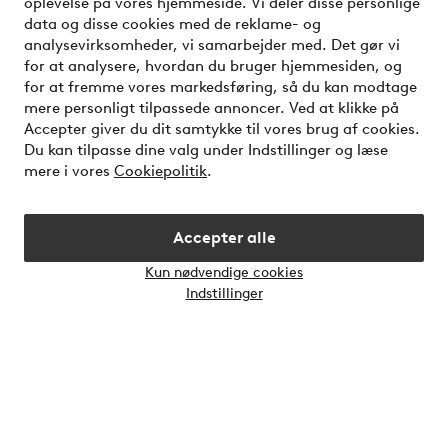
oplevelse på vores hjemmeside. Vi deler disse personlige
Mine sider
data og disse cookies med de reklame- og
analysevirksomheder, vi samarbejder med. Det gør vi
for at analysere, hvordan du bruger hjemmesiden, og
Om Jotex
for at fremme vores markedsføring, så du kan modtage
mere personligt tilpassede annoncer. Ved at klikke på
Vilkår
Accepter giver du dit samtykke til vores brug af cookies.
Du kan tilpasse dine valg under Indstillinger og læse
mere i vores
Cookiepolitik
.
Venner
Accepter alle
Sikre betalinger - betal nu eller del op
Kun nødvendige cookies
Åbn
Vil du vide mere om
vores betalingsmuligheder
?
Indstillinger
chatb
elpy
Danmark - Vælg land