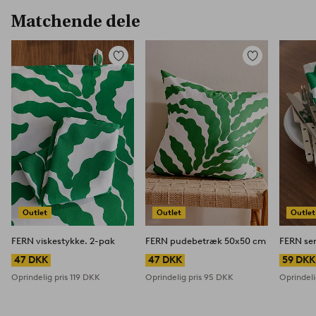
Matchende dele
Tilføj
Tilføj
til
til
favoritter
favoritter
Outlet
Outlet
Outlet
FERN viskestykke. 2-pak
FERN pudebetræk 50x50 cm
FERN ser
47 DKK
47 DKK
59 DKK
Oprindelig pris
119 DKK
Oprindelig pris
95 DKK
Oprindeli