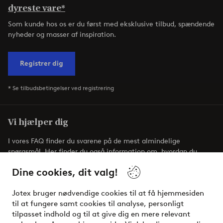
dyreste vare*
Som kunde hos os er du først med eksklusive tilbud, spændende
nyheder og masser af inspiration.
Registrer dig
* Se tilbudsbetingelser ved registrering
Vi hjælper dig
I vores FAQ finder du svarene på de mest almindelige
spørgsmål. Her finder du også information om, hvordan du
nemmest kontakter os.
Dine cookies, dit valg!
Kundeservice
Bestilling
Betalingsmåde
Jotex bruger nødvendige cookies til at få hjemmesiden
til at fungere samt cookies til analyse, personligt
tilpasset indhold og til at give dig en mere relevant