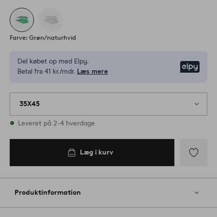
Farve: Grøn/naturhvid
Del købet op med Elpy.
Elpy
Betal fra 41 kr./mdr.
Læs mere
35X45
På lager
Leveret på 2-4 hverdage
Læg i kurv
Læg i
kurv
Tilføj
til
favoritter
Produktinformation