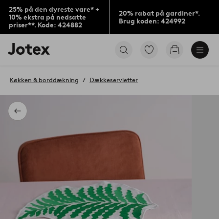
25% på den dyreste vare* +
20% rabat på gardiner*.
10% ekstra på nedsatte
Brug koden: 424992
priser**. Kode: 424882
Jotex
Gå
Gå
logo
til
til
-
favoritmarkerede
indkøbskur
gå
produkter
Køkken & borddækning
Dækkeservietter
til
forsiden
Tilbage