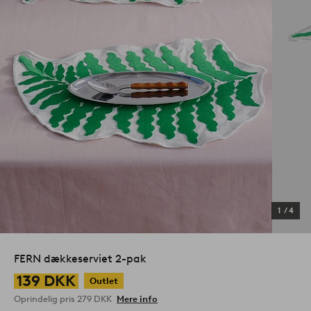
1
/
4
FERN dækkeserviet 2-pak
139 DKK
Outlet
Oprindelig pris
279 DKK
Mere info