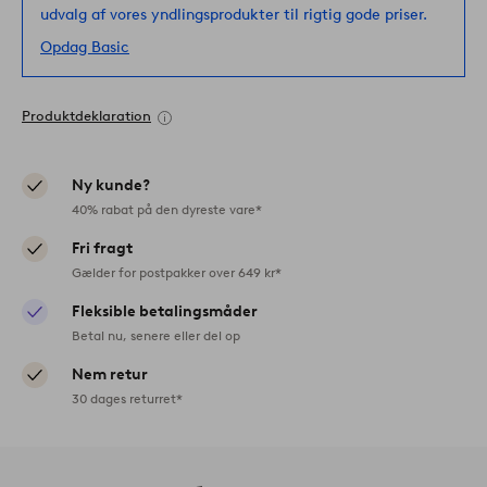
udvalg af vores yndlingsprodukter til rigtig gode priser.
Opdag Basic
Produktdeklaration
Ny kunde?
40% rabat på den dyreste vare*
Fri fragt
Gælder for postpakker over 649 kr*
Fleksible betalingsmåder
Betal nu, senere eller del op
Nem retur
30 dages returret*