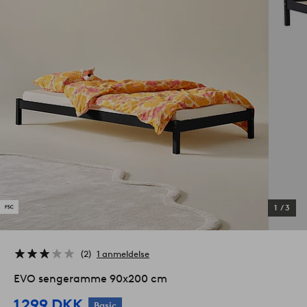
1
/
3
2
1 anmeldelse
EVO sengeramme 90x200 cm
1 299 DKK
Basic