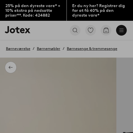
25% på den dyreste vare* +
Er du ny her? Registrer dig
10% ekstra på nedsatte
for at få 40% på den
priser**. Kode: 424882
dyreste vare*
Jotex
Gå
Gå
logo
til
til
-
favoritmarkerede
indkøbskur
gå
produkter
Børneværelse
Børnemøbler
Børnesenge & tremmesenge
til
forsiden
Tilbage