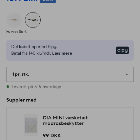
Farve: Sort
Del købet op med Elpy.
Elpy
Betal fra 140 kr./mdr.
Læs mere
1 pr. stk.
På lager
Leveret på 3-5 hverdage
Suppler med
DIA MINI væsketæt
madrasbeskytter
99 DKK