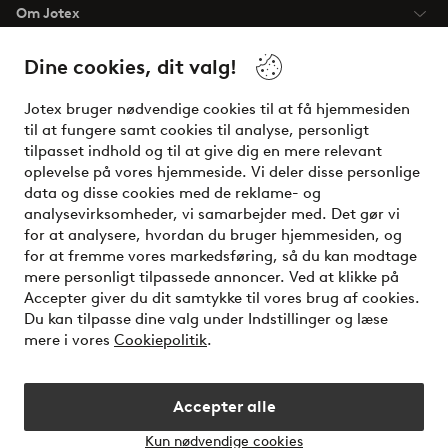
Om Jotex
Dine cookies, dit valg!
Vilkår
Jotex bruger nødvendige cookies til at få hjemmesiden
Venner
til at fungere samt cookies til analyse, personligt
tilpasset indhold og til at give dig en mere relevant
oplevelse på vores hjemmeside. Vi deler disse personlige
data og disse cookies med de reklame- og
Sikre betalinger - betal nu eller del op
analysevirksomheder, vi samarbejder med. Det gør vi
for at analysere, hvordan du bruger hjemmesiden, og
Vil du vide mere om
vores betalingsmuligheder
?
for at fremme vores markedsføring, så du kan modtage
elpy
mere personligt tilpassede annoncer. Ved at klikke på
Accepter giver du dit samtykke til vores brug af cookies.
Du kan tilpasse dine valg under Indstillinger og læse
mere i vores
Cookiepolitik
.
Danmark - Vælg land
Accepter alle
Instagram
Facebook
Kun nødvendige cookies