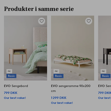
Produkter i samme serie
Tilføj
Tilføj
til
til
favoritter
favoritter
Basic
Basic
Basic
EVO
Sengebord
EVO
sengeramme 90x200
EVO
Se
cm
799 DKK
799 DK
Our best value!
1 299 DKK
Our best
Our best value!