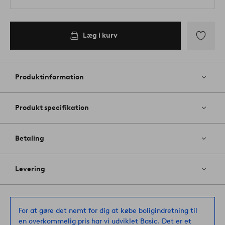
Læg i kurv
Tilføj
til
favoritter
Produktinformation
Produkt specifikation
Betaling
Levering
For at gøre det nemt for dig at købe boligindretning til
en overkommelig pris har vi udviklet Basic. Det er et