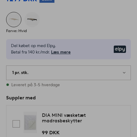
Farve: Hvid
Del købet op med Elpy.
Elpy
Betal fra 140 kr./mdr.
Læs mere
1 pr. stk.
På lager
Leveret på 3-5 hverdage
Suppler med
DIA MINI væsketæt
madrasbeskytter
99 DKK