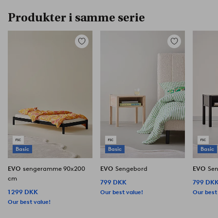
Produkter i samme serie
Tilføj
Tilføj
til
til
favoritter
favoritter
Basic
Basic
Basic
EVO
sengeramme 90x200
EVO
Sengebord
EVO
Se
cm
799 DKK
799 DK
1 299 DKK
Our best value!
Our best
Our best value!