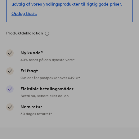
udvalg af vores yndlingsprodukter til rigtig gode priser.
Opdag Basic
Produktdeklaration
Ny kunde?
40% rabat på den dyreste vare*
Fri fragt
Gælder for postpakker over 649 kr*
Fleksible betalingsmåder
Betal nu, senere eller del op
Nem retur
30 dages returret*