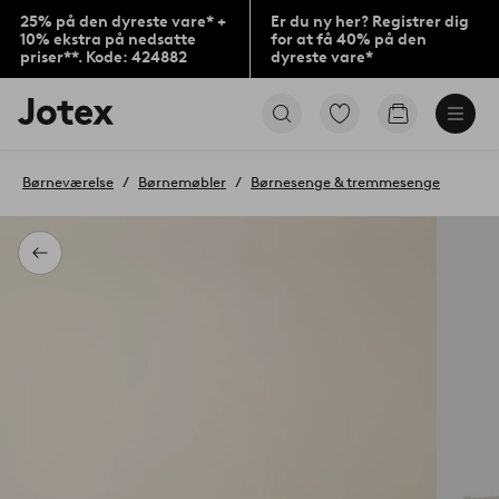
25% på den dyreste vare* +
Er du ny her? Registrer dig
10% ekstra på nedsatte
for at få 40% på den
priser**. Kode: 424882
dyreste vare*
Jotex
Gå
Gå
logo
til
til
-
favoritmarkerede
indkøbskur
gå
produkter
Børneværelse
Børnemøbler
Børnesenge & tremmesenge
til
forsiden
Tilbage