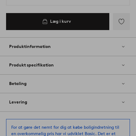
Læg i kurv
Tilføj
til
favoritter
Produktinformation
Produkt specifikation
Betaling
Levering
For at gøre det nemt for dig at købe boligindretning til
en overkommelig pris har vi udviklet Basic. Det er et