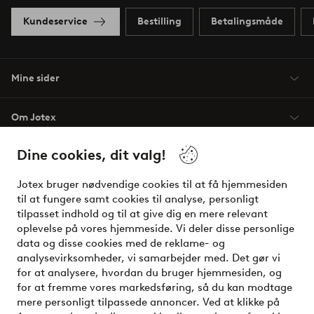
Kundeservice
Bestilling
Betalingsmåde
Mine sider
Om Jotex
Dine cookies, dit valg!
Vilkår
Jotex bruger nødvendige cookies til at få hjemmesiden
Venner
til at fungere samt cookies til analyse, personligt
tilpasset indhold og til at give dig en mere relevant
oplevelse på vores hjemmeside. Vi deler disse personlige
data og disse cookies med de reklame- og
Sikre betalinger - betal nu eller del op
analysevirksomheder, vi samarbejder med. Det gør vi
for at analysere, hvordan du bruger hjemmesiden, og
Vil du vide mere om
vores betalingsmuligheder
?
for at fremme vores markedsføring, så du kan modtage
elpy
mere personligt tilpassede annoncer. Ved at klikke på